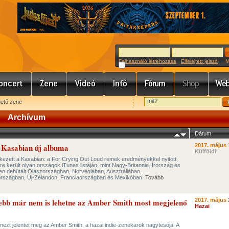
Felhasználó létrehozása
Elfelejtett jelszó
Meg
hető zene
Archívum
Dátum
a Kasabian új albuma
2017. május 
Külföldi
tkezett a Kasabian: a For Crying Out Loud remek eredményekkel nyitott,
re került olyan országok iTunes listáján, mint Nagy-Britannia, Írország és
n debütált Olaszországban, Norvégiában, Ausztráliában,
rszágban, Új-Zélandon, Franciaországban és Mexikóban.
Tovább
sebb már nem is lehetne az Amber Smith most megjelenő
2017. május 
Hazai
mezt jelentet meg az Amber Smith, a hazai indie-zenekarok nagytesója. A