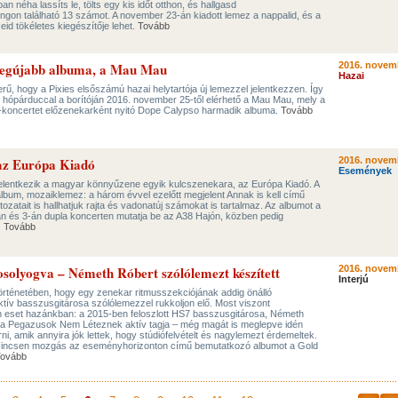
 néha lassíts le, tölts egy kis időt otthon, és hallgasd
gon található 13 számot. A november 23-án kiadott lemez a nappalid, és a
eid tökéletes kiegészítője lehet.
Tovább
legújabb albuma, a Mau Mau
2016. novem
Hazai
zerű, hogy a Pixies elsőszámú hazai helytartója új lemezzel jelentkezzen. Így
tt hópárduccal a borítóján 2016. november 25-től elérhető a Mau Mau, mely a
-koncertet előzenekarként nyitó Dope Calypso harmadik albuma.
Tovább
 az Európa Kiadó
2016. novem
Események
elentkezik a magyar könnyűzene egyik kulcszenekara, az Európa Kiadó. A
s album, mozaiklemez: a három évvel ezelőtt megjelent Annak is kell című
tozatait is hallhatjuk rajta és vadonatúj számokat is tartalmaz. Az albumot a
 és 3-án dupla koncerten mutatja be az A38 Hajón, közben pedig
.
Tovább
osolyogva – Németh Róbert szólólemezt készített
2016. novem
Interjú
történetében, hogy egy zenekar ritmusszekciójának addig önálló
tív basszusgitárosa szólólemezzel rukkoljon elő. Most viszont
en eset hazánkban: a 2015-ben feloszlott HS7 basszusgitárosa, Németh
 a Pegazusok Nem Léteznek aktív tagja – még magát is meglepve idén
rni, amik annyira jók lettek, hogy stúdiófelvételt és nagylemezt érdemeltek.
 Nincsen mozgás az eseményhorizonton című bemutatkozó albumot a Gold
ovább