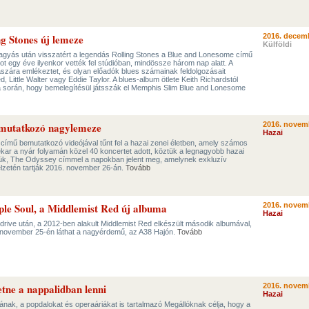
ing Stones új lemeze
2016. decemb
Külföldi
hagyás után visszatért a legendás Rolling Stones a Blue and Lonesome című
t egy éve ilyenkor vették fel stúdióban, mindössze három nap alatt. A
szára emlékeztet, és olyan előadók blues számainak feldolgozásait
 Little Walter vagy Eddie Taylor. A blues-album ötlete Keith Richardstól
óba során, hogy bemelegítésül játsszák el Memphis Slim Blue and Lonesome
emutatkozó nagylemeze
2016. novem
Hazai
 című bemutatkozó videójával tűnt fel a hazai zenei életben, amely számos
nekar a nyár folyamán közel 40 koncertet adott, köztük a legnagyobb hazai
zük, The Odyssey címmel a napokban jelent meg, amelynek exkluzív
élzetén tartják 2016. november 26-án.
Tovább
 Soul, a Middlemist Red új albuma
2016. novem
Hazai
rive után, a 2012-ben alakult Middlemist Red elkészült második albumával,
en november 25-én láthat a nagyérdemű, az A38 Hajón.
Tovább
etne a nappalidban lenni
2016. novem
Hazai
nak, a popdalokat és operaáriákat is tartalmazó Megállóknak célja, hogy a