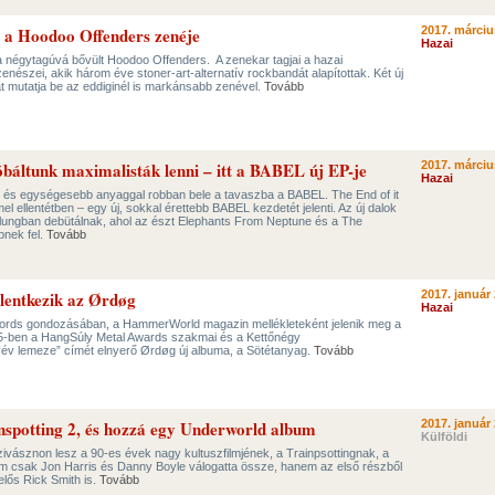
 a Hoodoo Offenders zenéje
2017. márciu
Hazai
 a négytagúvá bővült Hoodoo Offenders. A zenekar tagjai a hazai
enészei, akik három éve stoner-art-alternatív rockbandát alapítottak. Két új
át mutatja be az eddiginél is markánsabb zenével.
Tovább
áltunk maximalisták lenni – itt a BABEL új EP-je
2017. márciu
Hazai
abb és egységesebb anyaggal robban bele a tavaszba a BABEL. The End of it
l ellentétben – egy új, sokkal érettebb BABEL kezdetét jelenti. Az új dalok
lungban debütálnak, ahol az észt Elephants From Neptune és a The
pnek fel.
Tovább
elentkezik az Ørdøg
2017. január 
Hazai
rds gondozásában, a HammerWorld magazin mellékleteként jelenik meg a
-ben a HangSúly Metal Awards szakmai és a Kettőnégy
év lemeze” címét elnyerő Ørdøg új albuma, a Sötétanyag.
Tovább
inspotting 2, és hozzá egy Underworld album
2017. január 
Külföldi
ivásznon lesz a 90-es évek nagy kultuszfilmjének, a Trainpsottingnak, a
nem csak Jon Harris és Danny Boyle válogatta össze, hanem az első részből
elős Rick Smith is.
Tovább