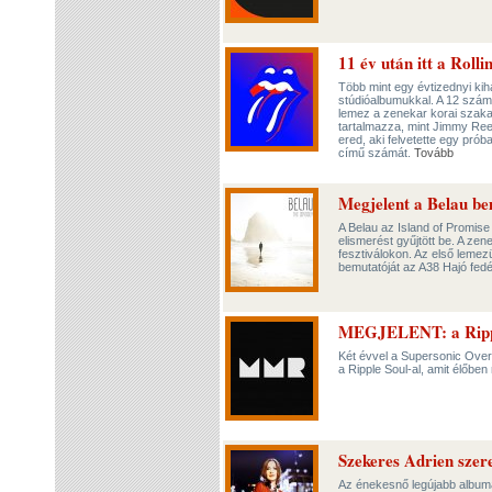
11 év után itt a Roll
Több mint egy évtizednyi ki
stúdióalbumukkal. A 12 számo
lemez a zenekar korai szaka
tartalmazza, mint Jimmy Reed,
ered, aki felvetette egy pr
című számát.
Tovább
Megjelent a Belau b
A Belau az Island of Promise
elismerést gyűjtött be. A ze
fesztiválokon. Az első leme
bemutatóját az A38 Hajó fed
MEGJELENT: a Ripple
Két évvel a Supersonic Overd
a Ripple Soul-al, amit élőb
Szekeres Adrien szer
Az énekesnő legújabb albumá