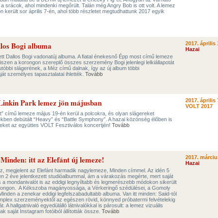
k a srácok, ahol mindenki megőrült. Talán még Angry Bob is ott volt. A lemez
 került sor április 7-én, ahol több részletet megtudhattunk 2017 egyik
llos Bogi albuma
2017. április 
Hazai
tt Dallos Bogi vadonatúj albuma. A fiatal énekesnő Épp most című lemeze
hiszen a korongon szereplő összes szerzemény Bogi jelenlegi lelkiállapotát
gutóbbi slágerének, a Méz című dalnak, így az új album többi
át személyes tapasztalatai ihlették.
Tovább
Linkin Park lemez jön májusban
2017. április 
VOLT 2017
” című lemeze május 19-én kerül a polcokra, és olyan slágereket
tekben debütált “Heavy” és “Battle Symphony”. A hazai közönség élőben is
yeket az együttes VOLT Fesztiválos koncertjén!
Tovább
Minden: itt az Elefánt új lemeze!
2017. márciu
Hazai
, megjelent az Elefánt harmadik nagylemeze, Minden címmel. Az idén 5
en 2 éve jelentkezett studióalbummal, ám a várakozás megérte, mert saját
s a mondanivalót is az eddigi legnyíltabb és legmerészebb módokon sikerült
ongon. A Kékszoba magányossága, a Vérkeringő szédülései, a Gomoly
inden a zenekar eddigi legfelszabadultabb albuma. Van itt minden: Saiid-tól
komplex szerzeményektől az egészen rövid, könnyed próbatermi felvételekig
t. A hallgatnivaló egyedülálló látnivalókkal is párosult: a lemez vizuális
k saját Instagram fotóiból állították össze.
Tovább