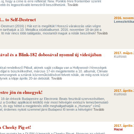
új, hogy a címe is erre reflektál: New. Poniklo Imre frontember szerint
sebb és legpozitívabb lemezéről beszélhetünk.
Tovább
.. to Self-Destruct
2016. novem
Lemezkritika
elf-Destruct (2016) | Hát ezt is megéltük! Hosszú várakozás után végre
en tarthatjuk a 10. Metallica stúdióalbumot. 2016. november 18-án jött a
t. Itt már nincs több találgatás, mostantól maguk a nóták beszélnek!
Tovább
ával és a Blink-182 dobosával nyomul új videójában
2017. május 
Külföldi
kal rendelkező Pitbull, akinek saját csillaga van a Hollywood-i hírességek
jjal is büszkélkedhet, március 17-én megjelentette a 10. albumát, Climate
emzsegnek a sztárok közreműködésével felvett nóták, de még ezek közül
ynek a klipje április 20-án debütált.
Tovább
stre jön én elmegyek!
2017. április 
Külföldi
us 16-án érkezik Budapestre az Electronic Beats fesztivál szervezésében,
 a Gorillaz applikáció letöltői) már most hétvégén exkluzív lemezbemutató
an, és egy héttel a megjelenés előtt meghallgathatják a „Humanz” című
el, érdemes nyitott szemmel járni Budapest fő terein a hétvégén!
Tovább
 Cheeky Pig-et!
2017. április 
Hazai
ngban mutatta be a DLRM új lemezét a Cheeky Pig-et. Ahogyan az várható