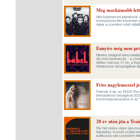
Még markánsabb lett
Mini kislemezzel jelentkezik
könnyűzenei élet közismert z
daluk a szerelem sötét oldal
Ennyire még nem prób
Minden eddiginél letisztult
All című kislemezük – a címme
élőben március 17-én, a Kup
Adolescens társaságában lé
Friss nagylemezzel j
Február 3-án, az EDGE Reco
bemutatkozó anyagával 2015
közönségszavazáson is az “
20 év után jön a Tra
Pár hét múlva végre újra moz
folytatása. A zenét ezúttal 
kultikussá vált számokért fel