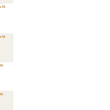
s 23.
s 18.
26.
23.