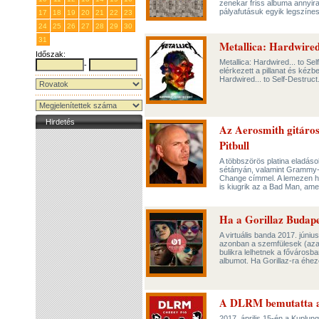
zenekar friss albuma annyira 
pályafutásuk egyik legszíne
17
18
19
20
21
22
23
24
25
26
27
28
29
30
31
1
2
3
4
5
6
Metallica: Hardwired.
Időszak:
Metallica: Hardwired... to S
-
elérkezett a pillanat és kézb
Hardwired... to Self-Destruc
Hirdetés
Az Aerosmith gitáros
Pitbull
A többszörös platina eladások
sétányán, valamint Grammy-dí
Change címmel. A lemezen h
is kiugrik az a Bad Man, amel
Ha a Gorillaz Budape
A virtuális banda 2017. júni
azonban a szemfülesek (azaz
bulikra lelhetnek a fővárosb
albumot. Ha Gorillaz-ra éhez
A DLRM bemutatta a
2017. április 15-én a Kuplu