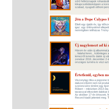
sűrű hétköznapok rohanásában
kikapcsolódásképpen a koron
szabad, nyugodt otthoni perc
Jön a Dope Calypso 
Eltelt egy újabb év, így idős
igaz: egy űrlényekkel ellepe
nemrégiben teltházas Tricky
Új nagylemezt ad ki
Három év után új albummal j
...Valahol lenni... különlege
lemezről ismerős dalok új vál
zenekar 2016. december 2-án
országos turnéra is viszi azt
Értetlenül, egyben m
Viszonylag ritka a popzene 
dalszerzőként nem túl produk
szerencsére történt egy ily
Róbert – miközben 2013 óta
tavasszal elkezdett dalokat í
Az október 17-én érkezett,
Record kiadó jelenteti meg.
T