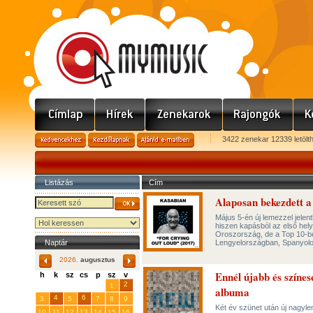
3422 zenekar 12339 letölt
Listázás
Cím
Alaposan bekezdett 
Május 5-én új lemezzel jelen
hiszen kapásból az első hely
Oroszország, de a Top 10-be
Naptár
Lengyelországban, Spanyolo
2026.
augusztus
Ennél újabb és színe
h
k
sz
cs
p
sz
v
29
31
2
27
28
30
1
albuma
4
6
3
5
7
8
9
Két év szünet után új nagyle
10
11
12
13
14
15
16