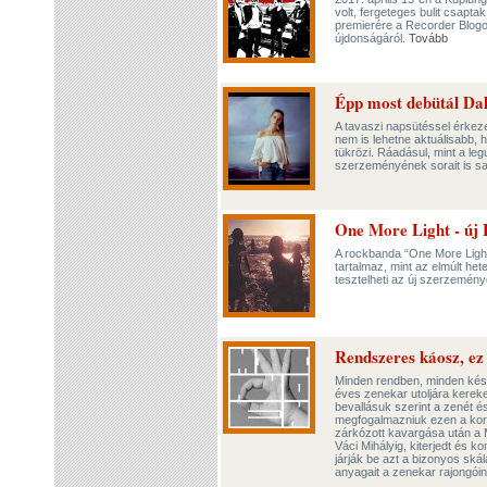
volt, fergeteges bulit csapta
premierére a Recorder Blogon
újdonságáról.
Tovább
Épp most debütál Da
A tavaszi napsütéssel érkeze
nem is lehetne aktuálisabb, 
tükrözi. Ráadásul, mint a le
szerzeményének sorait is saj
One More Light - új 
A rockbanda “One More Light
tartalmaz, mint az elmúlt he
tesztelheti az új szerzemén
Rendszeres káosz, ez 
Minden rendben, minden kész
éves zenekar utoljára kerek
bevallásuk szerint a zenét é
megfogalmazniuk ezen a kor
zárkózott kavargása után a M
Váci Mihályig, kiterjedt és 
járják be azt a bizonyos skálá
anyagait a zenekar rajongóina