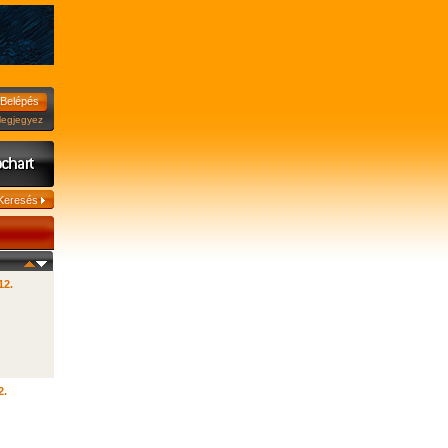
jegyez
12.
2.