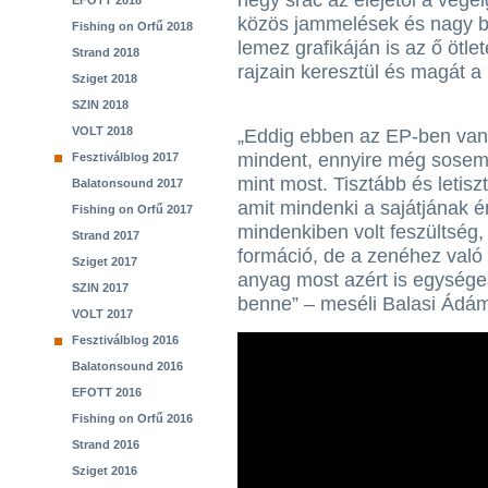
négy srác az elejétől a végé
EFOTT 2018
közös jammelések és nagy be
Fishing on Orfű 2018
lemez grafikáján is az ő ötl
Strand 2018
rajzain keresztül és magát a 
Sziget 2018
SZIN 2018
VOLT 2018
„Eddig ebben az EP-ben van
mindent, ennyire még sosem 
Fesztiválblog 2017
mint most. Tisztább és letisz
Balatonsound 2017
amit mindenki a sajátjának é
Fishing on Orfű 2017
mindenkiben volt feszültsé
Strand 2017
formáció, de a zenéhez való 
Sziget 2017
anyag most azért is egysége
SZIN 2017
benne” – meséli Balasi Ádá
VOLT 2017
Fesztiválblog 2016
Balatonsound 2016
EFOTT 2016
Fishing on Orfű 2016
Strand 2016
Sziget 2016