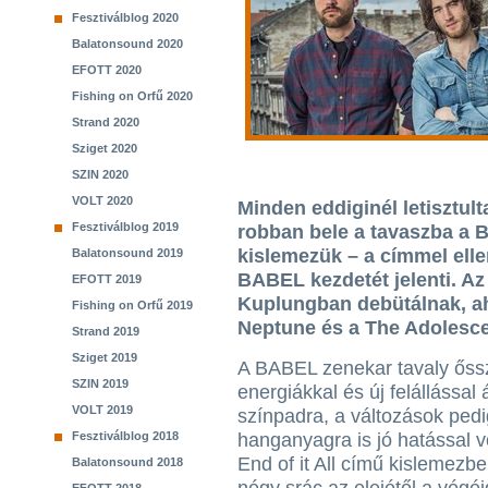
Fesztiválblog 2020
Balatonsound 2020
EFOTT 2020
Fishing on Orfű 2020
Strand 2020
Sziget 2020
SZIN 2020
VOLT 2020
Minden eddiginél letisztu
Fesztiválblog 2019
robban bele a tavaszba a B
kislemezük – a címmel elle
Balatonsound 2019
BABEL kezdetét jelenti. Az
EFOTT 2019
Kuplungban debütálnak, ah
Fishing on Orfű 2019
Neptune és a The Adolesce
Strand 2019
Sziget 2019
A BABEL zenekar tavaly őssz
SZIN 2019
energiákkal és új felállással á
VOLT 2019
színpadra, a változások pedig
Fesztiválblog 2018
hanganyagra is jó hatással v
End of it All című kislemezb
Balatonsound 2018