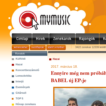
3422 zenekar 12339 letölt
Rovatok
Külföldi
Hazai
Hazai
2017. március 18.
Koncertbeszámoló
Ennyire még nem próbáltu
Lemezkritika
BABEL új EP-je
Interjú
Események
Gitársuli
TOP 5
Hónap zenekara