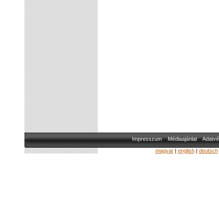
Impresszum
Médiaajánlat
Adatvé
magyar
|
english
|
deutsch