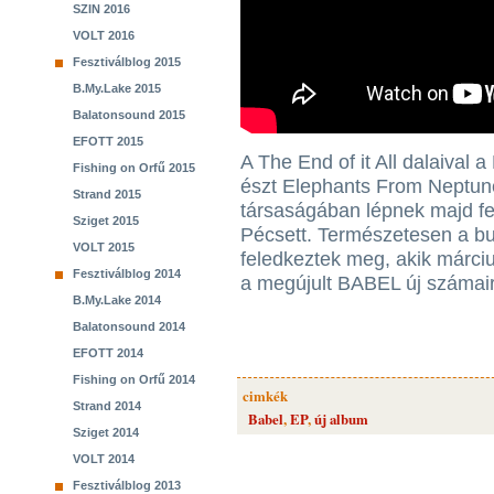
SZIN 2016
VOLT 2016
Fesztiválblog 2015
B.My.Lake 2015
Balatonsound 2015
EFOTT 2015
A The End of it All dalaival 
Fishing on Orfű 2015
észt Elephants From Neptun
Strand 2015
társaságában lépnek majd f
Sziget 2015
Pécsett. Természetesen a b
VOLT 2015
feledkeztek meg, akik márci
Fesztiválblog 2014
a megújult BABEL új számair
B.My.Lake 2014
Balatonsound 2014
EFOTT 2014
Fishing on Orfű 2014
cimkék
Strand 2014
Babel
,
EP
,
új album
Sziget 2014
VOLT 2014
Fesztiválblog 2013