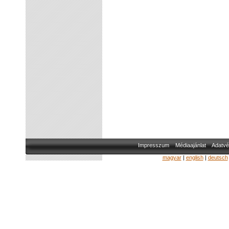
Impresszum
Médiaajánlat
Adatvé
magyar
|
english
|
deutsch