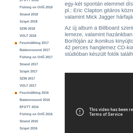
EFOTT 2018
egy-két spontán elemmel dísz
Fishing on Orfű 2018
pl.: Eric Clapton gitáros kö
Strand 2018
valamint Mick Jagger hárfajá
Sziget 2018
Az új album a Billboard szer
SZIN 2018
lemeze, valamint hazánkban is
VOLT 2018
Borítóján az ikonikus kinyújto
Fesztiválblog 2017
42 perces hanglemez CD-kia
Balatonsound 2017
stúdióban készült fotók talá
Fishing on Orfű 2017
Strand 2017
Sziget 2017
SZIN 2017
VOLT 2017
Fesztiválblog 2016
Balatonsound 2016
EFOTT 2016
Fishing on Orfű 2016
Strand 2016
Sziget 2016