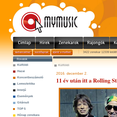
3422 zenekar 12339 letölt
Rovatok
Külföldi
Külföldi
Hazai
2016. december 2.
Koncertbeszámoló
11 év után itt a Rolling S
Lemezkritika
Interjú
Események
Gitársuli
TOP 5
Hónap zenekara