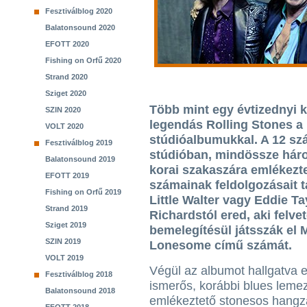
Fesztiválblog 2020
Balatonsound 2020
EFOTT 2020
Fishing on Orfű 2020
Strand 2020
Sziget 2020
Több mint egy évtizednyi k
SZIN 2020
legendás Rolling Stones 
VOLT 2020
stúdióalbumukkal. A 12 szá
Fesztiválblog 2019
stúdióban, mindössze háro
Balatonsound 2019
korai szakaszára emlékezte
EFOTT 2019
számainak feldolgozásait 
Fishing on Orfű 2019
Little Walter vagy Eddie Ta
Strand 2019
Richardstól ered, aki felve
Sziget 2019
bemelegítésül játsszák el
SZIN 2019
Lonesome című számát.
VOLT 2019
Végül az albumot hallgatva 
Fesztiválblog 2018
ismerős, korábbi blues leme
Balatonsound 2018
emlékeztető stonesos hangz