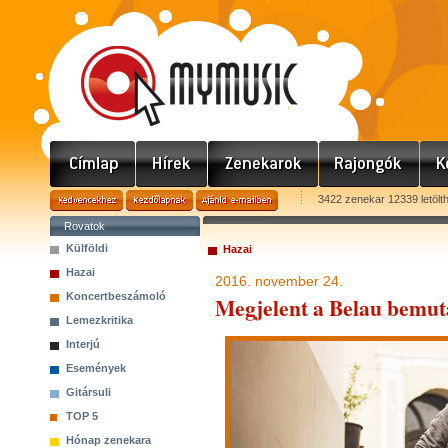
3422 zenekar 12339 letölt
Rovatok
Külföldi
Hazai
Hazai
2016. november 24.
Koncertbeszámoló
Megjelent a Belau bemu
Lemezkritika
Interjú
Események
Gitársuli
TOP 5
Hónap zenekara