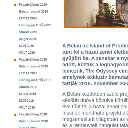
Fesztiválblog 2020
Balatonsound 2020
EFOTT 2020
Fishing on Orfű 2020
Strand 2020
Sziget 2020
A Belau az Island of Prom
SZIN 2020
tűnt fel a hazai zenei éle
VOLT 2020
gyűjtött be. A zenekar a n
Fesztiválblog 2019
adott, köztük a legnagyobb
Balatonsound 2019
lemezük, The Odyssey cím
EFOTT 2019
amelynek exkluzív bemutat
Fishing on Orfű 2019
tartják 2016. november 26-
Strand 2019
A Belau kezdetben szóló proj
Sziget 2019
később duóvá bővülve körülb
SZIN 2019
éve tűnt fel a hazai zenei pal
VOLT 2019
frissnek mondható projekt ált
Fesztiválblog 2018
megzenésített világában az 
Balatonsound 2018
és a reményteli hangulat talá