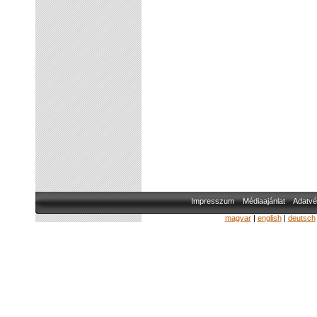
Impresszum
Médiaajánlat
Adatvé
magyar
|
english
|
deutsch