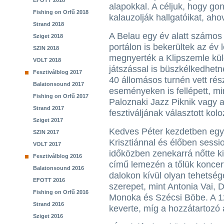
EFOTT 2018
alapokkal. A céljuk, hogy go
Fishing on Orfű 2018
kalauzolják hallgatóikat, aho
Strand 2018
A Belau egy év alatt számos s
Sziget 2018
portálon is bekerültek az év l
SZIN 2018
megnyerték a Klipszemle kül
VOLT 2018
játszással is büszkélkedhetne
Fesztiválblog 2017
40 állomásos turnén vett rész
Balatonsound 2017
eseményeken is fellépett, mi
Fishing on Orfű 2017
Paloznaki Jazz Piknik vagy a
Strand 2017
fesztiváljának választott kolo
Sziget 2017
Kedves Péter kezdetben egy
SZIN 2017
Krisztiánnal és élőben sessi
VOLT 2017
időközben zenekarrá nőtte k
Fesztiválblog 2016
című lemezén a tőlük koncer
Balatonsound 2016
dalokon kívül olyan tehetség
EFOTT 2016
szerepet, mint Antonia Vai, 
Fishing on Orfű 2016
Monoka és Szécsi Böbe. A 1
Strand 2016
keverte, míg a hozzátartozó
Sziget 2016