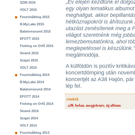
„Év elején kezdtünk el dolg
SZIN 2016
egy olyan tematikus albumot 
VOLT 2016
meghallgat, akkor bepillantá
Fesztiválblog 2015
hétköznapokról is áhítozunk
B.My.Lake 2015
utazást zenésítenek meg a F
Balatonsound 2015
világot szeretnénk még jobba
EFOTT 2015
lemezbemutatónkra, ahol tö
Fishing on Orfű 2015
meglepetéssel is készülünk.”
Strand 2015
megálmodója.
Sziget 2015
A külföldön is pozitív kritikáv
VOLT 2015
koncertdömping után novem
Fesztiválblog 2014
koncertjét az A38 Hajón, pá
B.My.Lake 2014
lép fel.
Balatonsound 2014
EFOTT 2014
cimkék
Fishing on Orfű 2014
a38
,
belau
,
megjelenés
,
új album
Strand 2014
Sziget 2014
VOLT 2014
Fesztiválblog 2013