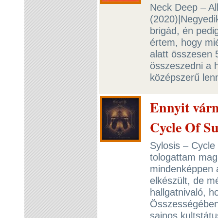
Neck Deep – All 
(2020)|Negyedi
brigád, én pedi
értem, hogy mi
alatt összesen
összeszedni a 
középszerű len
Ennyit várn
Cycle Of Su
Sylosis – Cycle
tologattam maga
mindenképpen a
elkészült, de m
hallgatnivaló,
Összességében 
sajnos kultstá