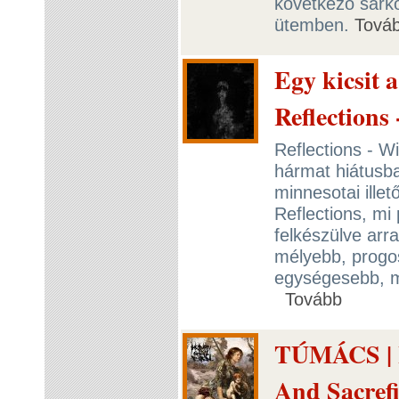
következő sarko
ütemben.
Tová
Egy kicsit 
Reflections
Reflections - W
hármat hiátusban
minnesotai ille
Reflections, mi
felkészülve arra
mélyebb, progos
egységesebb, mi
Tovább
TÚMÁCS | H
And Sacrefi