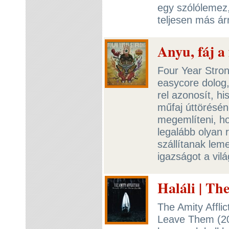
egy szólólemez,
teljesen más ár
Anyu, fáj a
Four Year Stron
easycore dolog
rel azonosít, hi
műfaj úttörésén
megemlíteni, ho
legalább olyan 
szállítanak lem
igazságot a vil
Haláli | Th
The Amity Affli
Leave Them (202