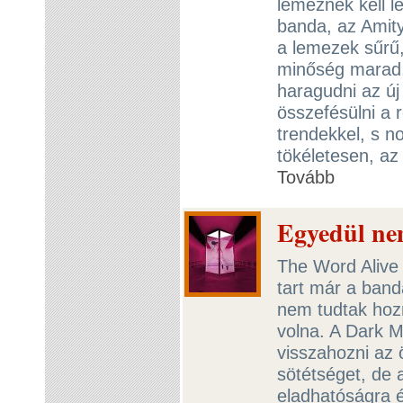
lemeznek kell l
banda, az Amity
a lemezek sűrű
minőség marad,
haragudni az új
összefésülni a 
trendekkel, s 
tökéletesen, a
Tovább
Egyedül ne
The Word Alive
tart már a band
nem tudtak hozn
volna. A Dark M
visszahozni az 
sötétséget, de 
eladhatóságra 