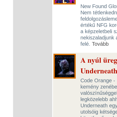
New Found Glory
Nem tétlenkedne
feldolgozásleme
értékű NFG koro
a képzeletbeli 
nekiszaladjunk 
felé.
Tovább
A nyúl üreg
Underneat
Code Orange - 
kemény zenében
valószínűségge
legközelebb ahh
Underneath egy 
utolsóig kétsége