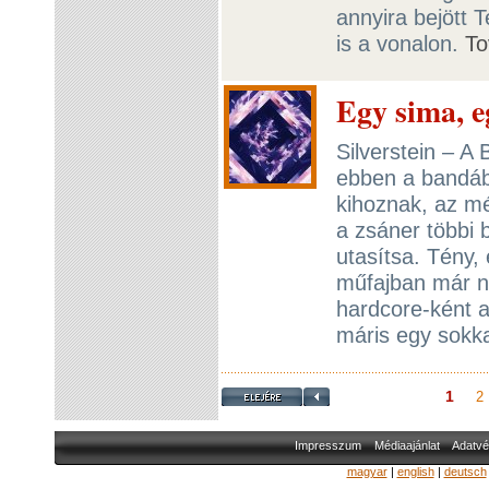
annyira bejött 
is a vonalon.
To
Egy sima, eg
Silverstein – A 
ebben a bandáb
kihoznak, az mé
a zsáner többi
utasítsa. Tény,
műfajban már n
hardcore-ként a
máris egy sokk
1
2
Impresszum
Médiaajánlat
Adatvé
magyar
|
english
|
deutsch