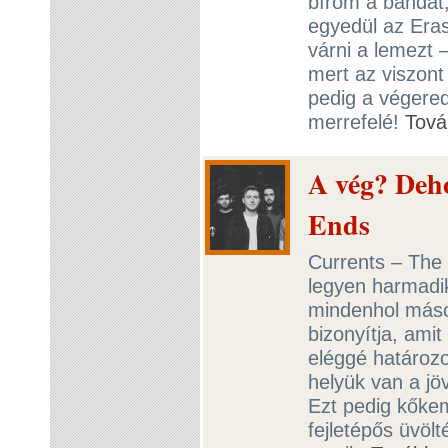
bírom a bandát,
egyedül az Eras
várni a lemezt 
mert az viszont 
pedig a végered
merrefelé!
Tová
A vég? Deho
Ends
Currents – The 
legyen harmadik
mindenhol máso
bizonyítja, amit
eléggé határozo
helyük van a j
Ezt pedig kőkem
fejletépős üvölt