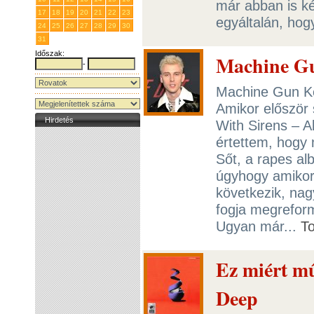
már abban is k
17
18
19
20
21
22
23
egyáltalán, hog
24
25
26
27
28
29
30
31
1
2
3
4
5
6
Időszak:
Machine Gu
-
Machine Gun Kel
Amikor először 
Hirdetés
With Sirens – A
értettem, hogy 
Sőt, a rapes a
úgyhogy amikor 
következik, nag
fogja megrefor
Ugyan már...
T
Ez miért mű
Deep