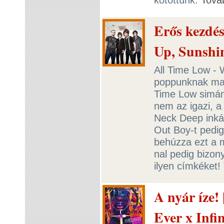
Erős kezdés
Up, Sunshi
All Time Low -
poppunknak ma v
Time Low simán 
nem az igazi, 
Neck Deep inkáb
Out Boy-t pedig
behúzza ezt a m
nal pedig bizon
ilyen címkéket!
A nyár íze!
Ever x Infin