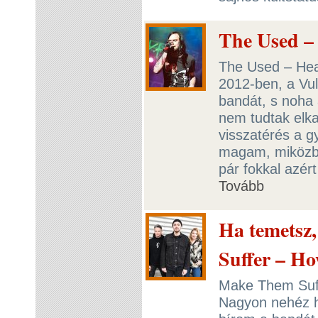
The Used –
The Used – Hear
2012-ben, a Vul
bandát, s noha 
nem tudtak elk
visszatérés a g
magam, miközbe
pár fokkal azér
Tovább
Ha temetsz
Suffer – Ho
Make Them Suff
Nagyon nehéz h