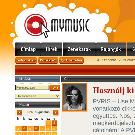
3422 zenekar 12339 letölt
Listázás
Cím
Használj ki
PVRIS – Use Me 
Naptár
vonatkozó cikk
2026.
augusztus
együttes. Nos, 
h
k
sz
cs
p
sz
v
megkérdőjelezt
29
31
2
27
28
30
1
4
6
cáfolnám! A PV
3
5
7
8
9
10
11
12
13
14
15
16