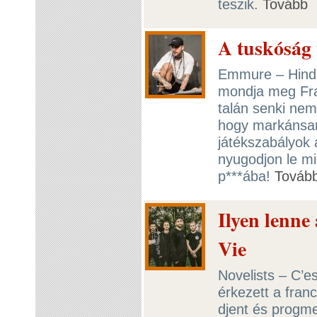
teszik.
Tovább
A tuskóság
Emmure – Hinds
mondja meg Fra
talán senki ne
hogy markánsan
játékszabályok 
nyugodjon le min
p***ába!
Továb
Ilyen lenne 
Vie
Novelists – C’e
érkezett a franc
djent és progme