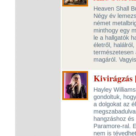
Heaven Shall Bu
Négy év lemezs
német metalbrig
minthogy egy ma
le a hallgatók h
életről, halálró
természetesen a
magáról. Vagyi
Kivirágzás 
Hayley Williams
gondoltuk, hogy
a dolgokat az é
megszabadulva 
hangzáshoz és 
Paramore-ral. 
nem is tévedhet