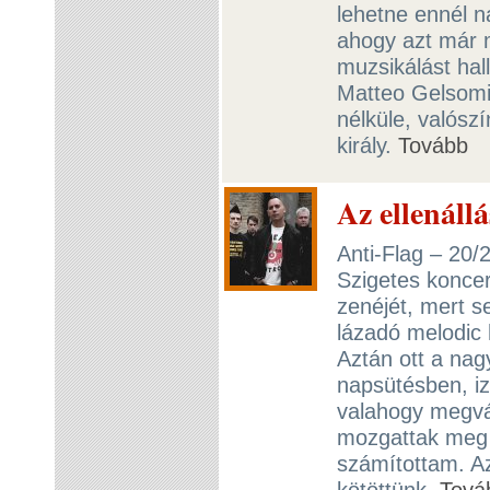
lehetne ennél n
ahogy azt már 
muzsikálást hal
Matteo Gelsomi
nélküle, valósz
király.
Tovább
Az ellenállá
Anti-Flag – 20/
Szigetes koncer
zenéjét, mert s
lázadó melodic
Aztán ott a nag
napsütésben, i
valahogy megvál
mozgattak meg 
számítottam. Az
kötöttünk.
Tová