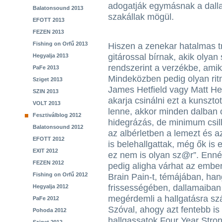
adogatják egymásnak a dall
Balatonsound 2013
szakállak mögül.
EFOTT 2013
FEZEN 2013
Fishing on Orfű 2013
Hiszen a zenekar hatalmas tr
gitárossal bírnak, akik olya
Hegyalja 2013
rendszerint a verzékbe, ami
PaFe 2013
Mindeközben pedig olyan rit
Sziget 2013
James Hetfield vagy Matt Hea
SZIN 2013
akarja csinálni ezt a kunszt
VOLT 2013
lenne, akkor minden dalban 
Fesztiválblog 2012
hidegrázás, de minimum csill
Balatonsound 2012
az albérletben a lemezt és 
EFOTT 2012
is belehallgattak, még ők is 
EXIT 2012
ez nem is olyan sz@r”. Ennél
FEZEN 2012
pedig aligha várhat az embe
Fishing on Orfű 2012
Brain Pain-t, témájában, han
frissességében, dallamaiban
Hegyalja 2012
megérdemli a hallgatásra szán
PaFe 2012
Szóval, ahogy azt fentebb is
Pohoda 2012
hallgassatok Four Year Stron