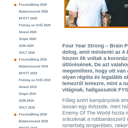
Fesztiválblog 2020
Balatonsound 2020
EFOTT 2020
Fishing on Orfű 2020
Strand 2020
Sziget 2020
Four Year Strong – Brain P
SZIN 2020
dolog, amit mindenki az A
VOLT 2020
hiszen ők voltak a koronáza
Fesztiválblog 2019
úttörésének. De azt valahog
Balatonsound 2019
megemlíteni, hogy ott van 
EFOTT 2019
olyan régóta és legalább o
Fishing on Orfű 2019
lemezről lemezre, mint a n
Strand 2019
világnak, hallgassatok FYS
Sziget 2019
Főleg azért kampányolok eme
SZIN 2019
lassan egy évtizede, mert hi
VOLT 2019
Enemy Of The World hozta 
Fesztiválblog 2018
srácoknak a robbanásszerű 
Balatonsound 2018
ismertség tengerében, neke