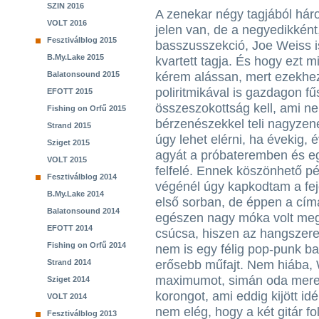
SZIN 2016
A zenekar négy tagjából hár
VOLT 2016
jelen van, de a negyedikként
Fesztiválblog 2015
basszusszekció, Joe Weiss i
B.My.Lake 2015
kvartett tagja. És hogy ezt m
Balatonsound 2015
kérem alássan, mert ezekhez
poliritmikával is gazdagon f
EFOTT 2015
összeszokottság kell, ami ne
Fishing on Orfű 2015
bérzenészekkel teli nagyzene
Strand 2015
úgy lehet elérni, ha évekig,
Sziget 2015
agyát a próbateremben és eg
VOLT 2015
felfelé. Ennek köszönhető pél
Fesztiválblog 2014
végénél úgy kapkodtam a fej
B.My.Lake 2014
első sorban, de éppen a címa
Balatonsound 2014
egészen nagy móka volt meg
EFOTT 2014
csúcsa, hiszen az hangszer
Fishing on Orfű 2014
nem is egy félig pop-punk b
Strand 2014
erősebb műfajt. Nem hiába, 
maximumot, simán oda merem
Sziget 2014
korongot, ami eddig kijött i
VOLT 2014
nem elég, hogy a két gitár fo
Fesztiválblog 2013