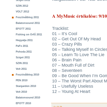
Sziget 2012
SZIN 2012
VOLT 2012
A MyMusic értékelése: 9/10
Fesztiválblog 2011
Balatonsound 2011
Tracklist:
EFOTT 2011
01 – It’s Cool
Fishing on Orfű 2011
02 – Get Out Of My Head
Hegyalja 2011
03 – Crazy Pills
PaFe 2011
04 – Talking Myself In Circle
Pohoda 2011
05 – Learn To Love The Lie
Sziget 2011
06 – Brain Pain
SZIN 2011
07 – Mouth Full of Dirt
Volt 2011
08 – Seventeen
Fesztiválblog 2010
09 – Be Good When I’m Go
10 – The Worst Part About 
PEN 2010
11 – Usefully Useless
Stargarden 2010
12 – Young At Heart
Volt 2010
Balatonsound 2010
EFOTT 2010