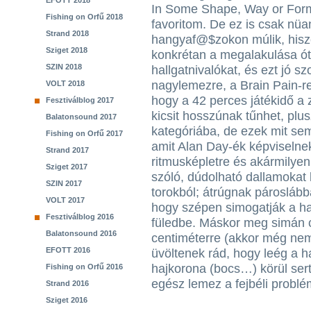
EFOTT 2018
In Some Shape, Way or Form v
Fishing on Orfű 2018
favoritom. De ez is csak nüa
Strand 2018
hangyaf@$zokon múlik, hisz
Sziget 2018
konkrétan a megalakulása ót
SZIN 2018
hallgatnivalókat, és ezt jó s
nagylemezre, a Brain Pain-r
VOLT 2018
hogy a 42 perces játékidő a
Fesztiválblog 2017
kicsit hosszúnak tűnhet, plusz
Balatonsound 2017
kategóriába, de ezek mit se
Fishing on Orfű 2017
amit Alan Day-ék képviselne
Strand 2017
ritmusképletre és akármilye
Sziget 2017
szóló, dúdolható dallamokat k
SZIN 2017
torokból; átrúgnak pároslábba
VOLT 2017
hogy szépen simogatják a ha
Fesztiválblog 2016
füledbe. Máskor meg simán 
Balatonsound 2016
centiméterre (akkor még nem
EFOTT 2016
üvöltenek rád, hogy leég a h
hajkorona (bocs…) körül sert
Fishing on Orfű 2016
egész lemez a fejbéli problé
Strand 2016
Sziget 2016