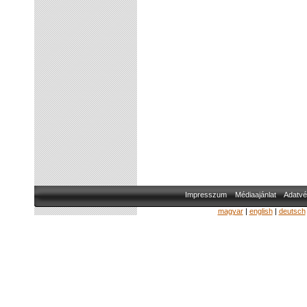
Impresszum
Médiaajánlat
Adatvé
magyar
|
english
|
deutsch