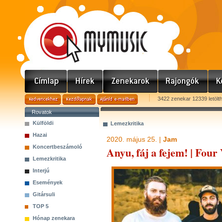
3422 zenekar 12339 letölt
Rovatok
Külföldi
Lemezkritika
Hazai
2020. május 25. |
Jam
Koncertbeszámoló
Anyu, fáj a fejem! | Four
Lemezkritika
Interjú
Események
Gitársuli
TOP 5
Hónap zenekara