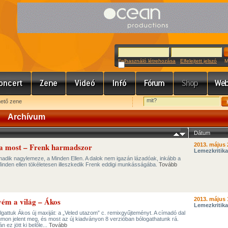
Felhasználó létrehozása
Elfelejtett jelszó
Meg
hető zene
Archívum
Dátum
la most – Frenk harmadszor
2013. május 
Lemezkritika
madik nagylemeze, a Minden Ellen. A dalok nem igazán lázadóak, inkább a
 Minden ellen tökéletesen illeszkedik Frenk eddigi munkásságába.
Tovább
ém a világ – Ákos
2013. május 
Lemezkritika
gattuk Ákos új maxiját: a „Veled utazom” c. remixgyűjteményt. A címadó dal
umon jelent meg, és most az új kiadványon 8 verzióban bólogathatunk rá.
 ez jött ki belőle...
Tovább