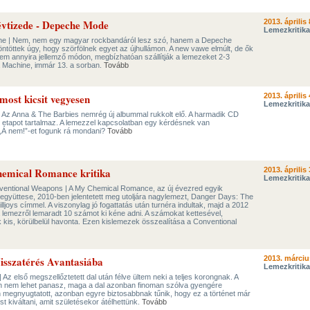
évtizede - Depeche Mode
2013. április 
Lemezkritika
ne | Nem, nem egy magyar rockbandáról lesz szó, hanem a Depeche
öntöttek úgy, hogy szörfölnek egyet az újhullámon. A new vawe elmúlt, de ők
em annyira jellemző módon, megbízhatóan szállítják a lemezeket 2-3
ta Machine, immár 13. a sorban.
Tovább
ost kicsit vegyesen
2013. április 
Lemezkritika
 Az Anna & The Barbies nemrég új albummal rukkolt elő. A harmadik CD
 etapot tartalmaz. A lemezzel kapcsolatban egy kérdésnek van
 „Á nem!”-et fogunk rá mondani?
Tovább
hemical Romance kritika
2013. április 
Lemezkritika
ntional Weapons | A My Chemical Romance, az új évezred egyik
yüttese, 2010-ben jelentetett meg utoljára nagylemezt, Danger Days: The
lljoys címmel. A viszonylag jó fogattatás után turnéra indultak, majd a 2012
 lemezről lemaradt 10 számot ki kéne adni. A számokat kettesével,
 kis, körülbelül havonta. Ezen kislemezek összealítása a Conventional
isszatérés Avantasiába
2013. márciu
Lemezkritika
Az első megszellőztetett dal után félve ültem neki a teljes korongnak. A
n nem lehet panasz, maga a dal azonban finoman szólva gyengére
n megnyugtatott, azonban egyre biztosabbnak tűnik, hogy ez a történet már
t kiváltani, amit születésekor átélhettünk.
Tovább