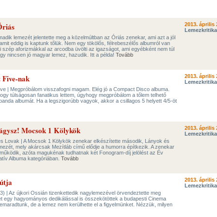
Óriás
2013. április 
Lemezkritika
madik lemezét jelentette meg a közelmúltban az Óriás zenekar, ami azt a jól
mit eddig is kaptunk tőlük. Nem egy tökölős, félrebeszélős albumról van
 szép aforizmákkal az arcodba üvölti az igazságot, ami egyébként nem túl
ogy nincsen jó magyar lemez, hazudik. Itt a példa!
Tovább
 Five-nak
2013. április 
Lemezkritika
ive | Megpróbálom visszafogni magam. Elég jó a Compact Disco albuma.
gy túlságosan fanatikus lettem, úgyhogy megpróbálom a tőlem telhető
 banda albumát. Ha a legszigorúbb vagyok, akkor a csillagos 5 helyett 4/5-öt
vágysz! Mocsok 1 Kölykök
2013. április 
Lemezkritika
s Lovak | A Mocsok 1 Kölykök zenekar elkészítette második, Lányok és
mezét, mely akárcsak Mezítláb című elődje a humorra építkezik. A zenekar
ta működik, azóta magukénak tudhatnak két Fonogram-díj jelölést az Év
natív Albuma kategóriában.
Tovább
útja
2013. április 
Lemezkritika
3) | Az újkori Ossián tizenkettedik nagylemezével örvendeztette meg
et egy hagyományos dedikálással is összekötöttek a budapesti Cinema
lemaradtunk, de a lemez nem kerülhette el a figyelmünket. Nézzük, milyen