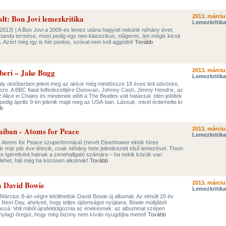
lt: Bon Jovi lemezkritika
2013. márciu
Lemezkritika
2013) | A Bon Jovi a 2009-es lemez utána hagyott nekünk néhány évet,
banda termése, most pedig egy neo-klasszikus, slágeres, ám mégis kicsit
. Azért még így is hét pontos, szóval nem kell aggódni!
Tovább
beri – Jake Bugg
2013. márciu
Lemezkritika
ly októberben jelent meg az akkor még mindössze 18 éves brit üdvöske,
e. A BBC fiatal felfedezettjére Donovan, Johnny Cash, Jimmy Hendrix, az
Alice in Chains és mindenek előtt a The Beatles volt hatással. Idén jelölték
 pedig április 9-én jelenik majd meg az USA-ban. Lássuk, mivel érdemelte ki
b
iban - Atoms for Peace
2013. márciu
Lemezkritika
 Atoms for Peace szuperformáció (nevét Eisenhower elnök híres
r már pár éve létezik, csak néhány hete jelentkezett első lemezével. Thom
ve ígéretként hatnak a zenehallgató számára – ha nekik közük van
lehet, hát még ha közösen alkotnak!
Tovább
a David Bowie
2013. márciu
Lemezkritika
árcius 8-án végre letölthettük David Bowie új albumát. Az elmúlt 20 év
 Next Day, ahelyett, hogy teljes újdonságot nyújtana, Bowie múltjából
otássá. Volt miből újrafeldolgoznia az énekesnek: az albummal szépen
zonylag) öregúr, hogy még bizony nem kíván nyugdíjba menni!
Tovább