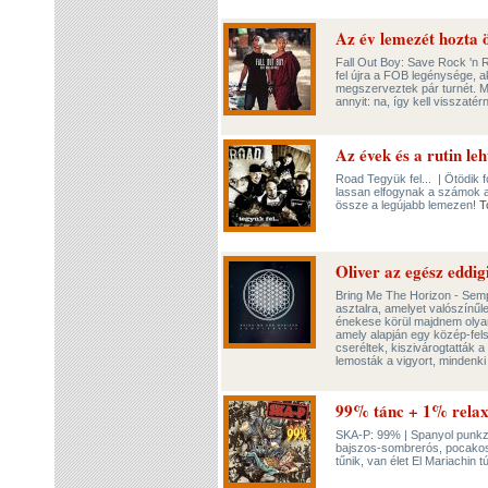
Az év lemezét hozta ö
Fall Out Boy: Save Rock 'n R
fel újra a FOB legénysége, ak
megszerveztek pár turnét. 
annyit: na, így kell visszatérn
Az évek és a rutin le
Road Tegyük fel... | Ötödik
lassan elfogynak a számok a
össze a legújabb lemezen!
T
Oliver az egész eddi
Bring Me The Horizon - Sempit
asztalra, amelyet valószínűl
énekese körül majdnem olyan 
amely alapján egy közép-fel
cseréltek, kiszivárogtatták a
lemosták a vigyort, mindenki
99% tánc + 1% relax
SKA-P: 99% | Spanyol punkzen
bajszos-sombrerós, pocakos
tűnik, van élet El Mariachin t