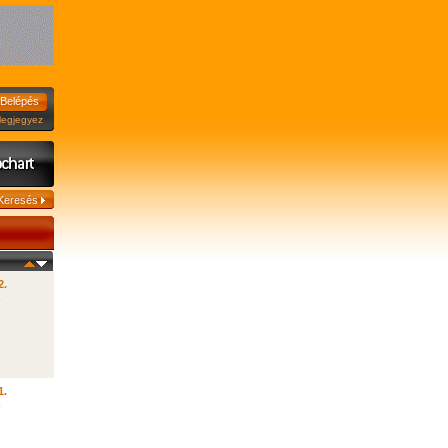
jegyez
2.
1.