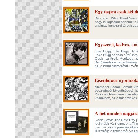
Egy napra csak két da
Bon Jovi - What About Now (
hogy leülepedjen bennünk a 
unalmas lemezzel tért vissza
Egyszerű, kedves, em
Jake Bugg: Jake Bugg | Tava
Jake Bugg azonos című lemez
Oasis, az Arctic Monkeys, az 
Brit Awardra is, az új korong
ezt a korai elismerést!
Továb
Eisenhower nyomdoka
Atoms for Peace – Amok | Az
beszédéből kölcsönözve), bá
Yorke és Flea nevei már ele
valamihez, az csak érdekes 
A hét minden napjár
David Bowie The Next Day | M
leginkább várt lemeze, a The
merítve frissül jelenbeli alk
illusztrálja a (most már vis