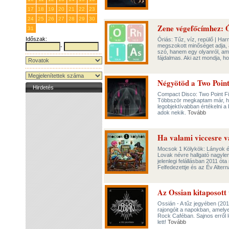
17
18
19
20
21
22
23
24
25
26
27
28
29
30
Zene végefőcímhez: 
31
1
2
3
4
5
6
Időszak:
Óriás: Tűz, víz, repülő | Har
megszokott minőséget adja, a
-
szó, hanem egy olyanról, ami
fájdalmas. Aki azt mondja, h
Négyötöd a Two Point
Hirdetés
Compact Disco: Two Point F
Többször megkaptam már, ho
legobjektívabban értékelni a
adok nekik.
Tovább
Ha valami viccesre 
Mocsok 1 Kölykök: Lányok é
Lovak névre hallgató nagyle
jelenlegi felállásban 2011 ó
Felfedezettje és az Év Alter
Az Ossian kitaposott 
Ossián - A tűz jegyében (201
rajongóit a napokban, amely
Rock Caféban. Sajnos erről 
lett!
Tovább