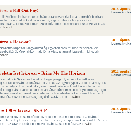
ssze a Fall Out Boy!
2013. április 
Lemezkritika
oll | A több mint három éves hiátus után gyakorlatilag a semmiből bukkant
ik két hónap alatt kiadták a lemezt, legyártottak néhány klipet és
Most csak a lemezzel foglalkozunk bővebben, de mindent összevetve csak
i!
Tovább
húzza a Road-ot?
2013. április 
Lemezkritika
 fokozatba kapcsolt Magyarország egyetlen rock ’n’ road zenekara, de
 sebváltóról. Vagy akkor majd jön a Visszahárom? Lássuk, mit hoztak
ovább
gi életművét lekörözi – Bring Me The Horizon
2013. április 
Lemezkritika
ernal | Oli Sykes és kis úttörőbrigádja egy olyan munkát tett le az
eg senki nem várt: zseniálisat! Itt van ez az agyonhypolt zenekar, amelynek
személyi kultusz alakult ki, mint Jared Leto körül; volt három lemezük,
ső kategóriás death/metalcore bandának tűnhetnek; botrányoskodtak, tagot
 lemezt (valakik), majd pedig elérkezünk a jelenbe: a kárörvendők arcáról
 máséra viszont hatalmas, fülig érőt varázsoltak.
Tovább
 = 100% tavasz - SKA-P
2013. április 
Lemezkritika
e. A kifejezés szinte értelmezhetetlen, hiszen legtöbbször a gitározó,
 emberkék jelennek meg az ember fejében, ha spanyolokra gondol. De úgy
úl is – az SKA-P legújabb lemeze újraírja a sztereotípiákat!
Tovább