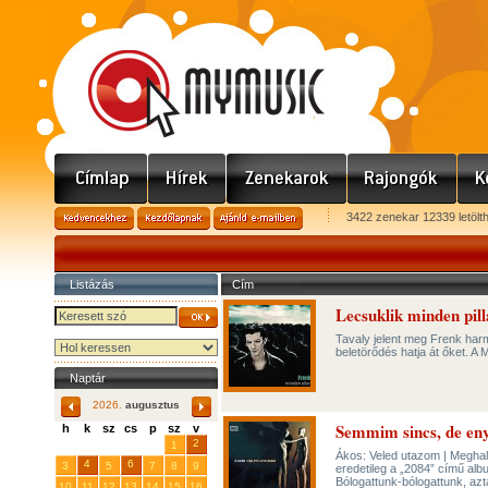
3422 zenekar 12339 letölt
Listázás
Cím
Lecsuklik minden pil
Tavaly jelent meg Frenk har
beletörődés hatja át őket. A
Naptár
2026.
augusztus
Semmim sincs, de eny
h
k
sz
cs
p
sz
v
29
31
2
27
28
30
1
Ákos: Veled utazom | Meghall
4
6
3
5
7
8
9
eredetileg a „2084” című alb
Bólogattunk-bólogattunk, aztán
10
11
12
13
14
15
16