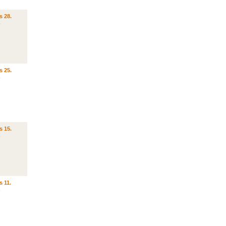
s 28.
s 25.
s 15.
s 11.