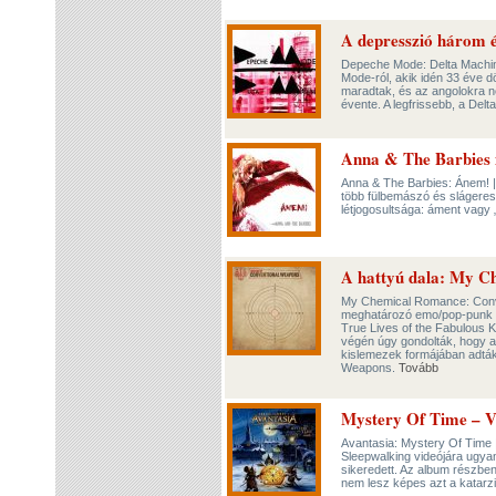
A depresszió három 
Depeche Mode: Delta Machi
Mode-ról, akik idén 33 éve d
maradtak, és az angolokra n
évente. A legfrissebb, a Del
Anna & The Barbies m
Anna & The Barbies: Ánem! |
több fülbemászó és slágeres
létjogosultsága: áment vagy
A hattyú dala: My C
My Chemical Romance: Conve
meghatározó emo/pop-punk eg
True Lives of the Fabulous Ki
végén úgy gondolták, hogy a
kislemezek formájában adták
Weapons.
Tovább
Mystery Of Time – V
Avantasia: Mystery Of Time | 
Sleepwalking videójára ugya
sikeredett. Az album részbe
nem lesz képes azt a katarzis