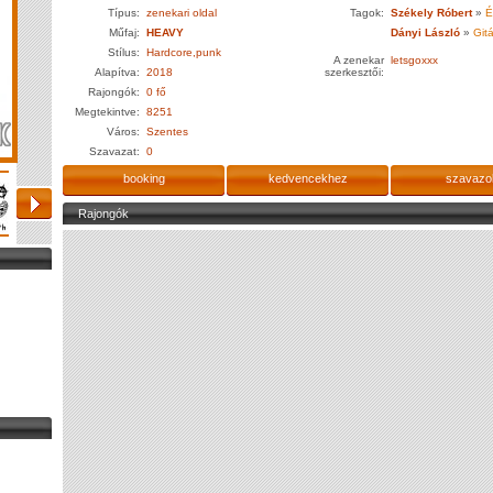
Típus:
zenekari oldal
Tagok:
Székely Róbert
»
É
Műfaj:
HEAVY
Dányi László
»
Gitá
Stílus:
Hardcore,punk
A zenekar
letsgoxxx
Alapítva:
2018
szerkesztői:
Rajongók:
0 fő
Megtekintve:
8251
Város:
Szentes
Szavazat:
0
booking
kedvencekhez
szavazo
Rajongók