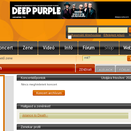
Felhasználó létrehozása
Elfelejtett jelszó
Meg
hető zene
h
Koncertidőpontok
Utoljára frissítve: 2
Nincs meghirdetett koncert
Hallgasd a zenénket!
Resistance to Death -
Zenekar profil