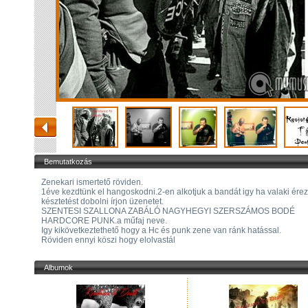
Bemutatkozás
Zenekari ismertető röviden.
1éve kezdtünk el hangoskodni.2-en alkotjuk a bandát igy ha valaki érez
késztetést dobolni írjon üzenetet.
SZENTESI SZALLONA ZABÁLÓ NAGYHEGYI SZERSZÁMOS BODÉ
HARDCORE PUNK.a műfaj neve.
Igy kikövetkeztethető hogy a Hc és punk zene van ránk hatással.
Röviden ennyi köszi hogy elolvastál
Albumok