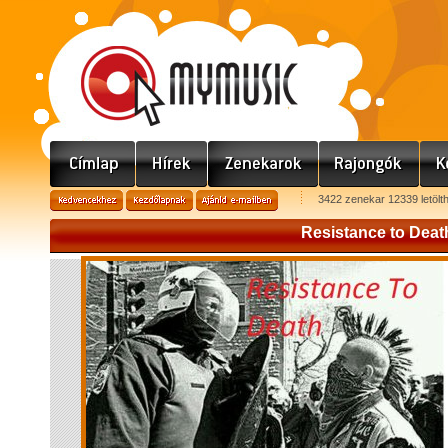
3422 zenekar 12339 letölt
Resistance to Deat