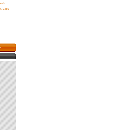
nek
r, bass
k