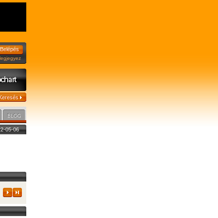
jegyez
022-05-06