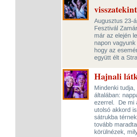
visszatekint
Augusztus 23-án
Fesztivál Zamár
már az elején l
napon vagyunk t
hogy az esemény
együtt élt a St
Hajnali látk
Mindenki tudja,
általában: napp
ezerrel. De mi a
utolsó akkord i
sátrukba térnek
tovább maradta
körülnézek, mily