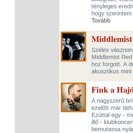
tényleges ered
hogy szerintem 
Tovább
Middlemist
Széles vásznon,
Middlemist Red 
hoz forgott. A 
akusztikus mini
Fink a Hajó
A nagyszerű bri
ezelőtt már lát
Ezúttal egy - m
illő - klubkonce
bemutassa nyár