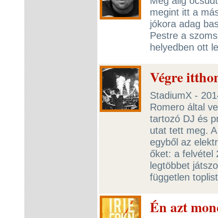
Még alig ocsúdt
megint itt a má
jókora adag bas
Pestre a szoms
helyedben ott 
Végre ittho
StadiumX - 2014
Romero által ve
tartozó DJ és 
utat tett meg. 
egyből az elekt
őket: a felvétel
legtöbbet játszo
független toplis
Én azt mon