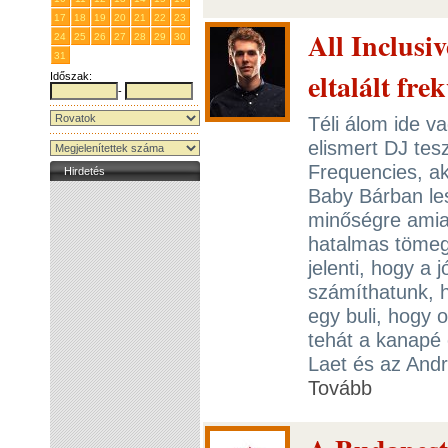
17
18
19
20
21
22
23
All Inclusi
24
25
26
27
28
29
30
31
1
2
3
4
5
6
eltalált fre
Időszak:
-
Téli álom ide v
elismert DJ tesz
Frequencies, ak
Hirdetés
Baby Bárban les
minőségre amiat
hatalmas tömege
jelenti, hogy a 
számíthatunk, 
egy buli, hogy 
tehát a kanapé é
Laet és az Andr
Tovább