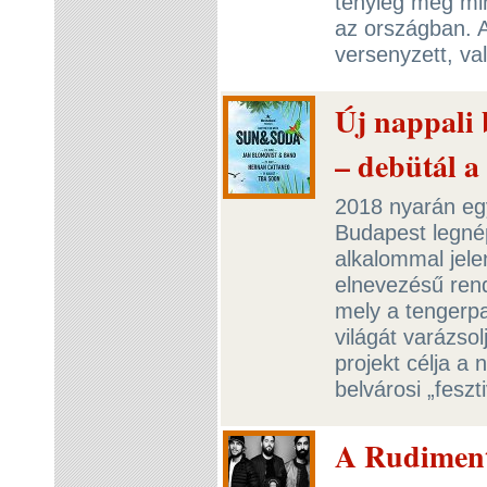
tényleg még min
az országban. A
versenyzett, va
Új nappali 
– debütál 
2018 nyarán egy
Budapest legné
alkalommal jele
elnevezésű ren
mely a tengerpa
világát varázso
projekt célja a 
belvárosi „feszt
A Rudiment