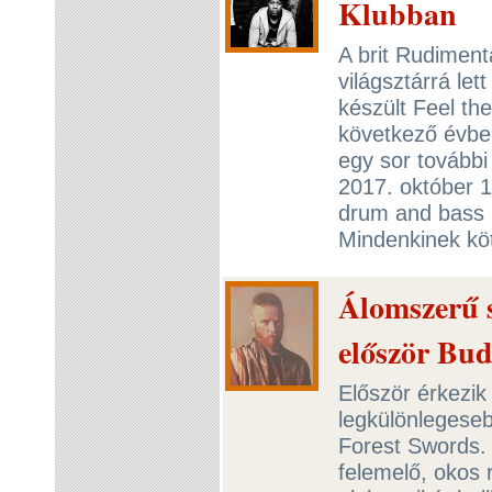
Klubban
A brit Rudiment
világsztárrá l
készült Feel th
következő évben
egy sor további 
2017. október 
drum and bass 
Mindenkinek kö
Álomszerű s
először Bu
Először érkezik
legkülönlegeseb
Forest Swords.
felemelő, okos r