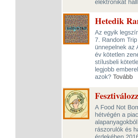
elektronikát ha
Hetedik Ra
Az egyik legszí
7. Random Trip 
ünnepelnek az 
év kötetlen zen
stílusbeli köte
legjobb emberek
azok?
Tovább
Fesztiválozz
A Food Not Bom
hétvégén a piac
alapanyagokból 
rászorulók és h
érdekében 2016