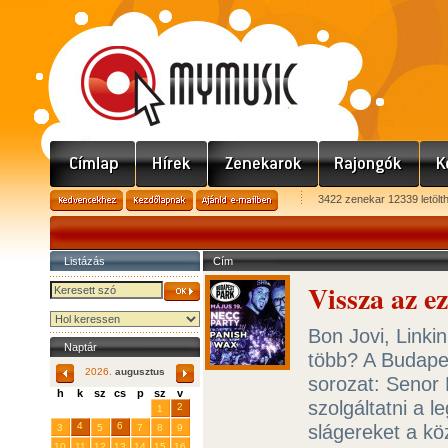
3422 zenekar 12339 letölt
Listázás
Cím
Vissza az e
Bon Jovi, Linki
Naptár
több? A Budapes
2026.
augusztus
sorozat: Senor 
h
k
sz
cs
p
sz
v
szolgáltatni a 
29
31
2
27
28
30
1
4
6
slágereket a k
3
5
7
8
9
10
11
12
13
14
15
16