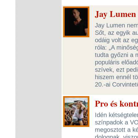
Jay Lumen a
Jay Lumen nem 
Sőt, az egyik a
odáig volt az eg
róla: „A minőség
tudta győzni a 
populáris előad
szívek, ezt ped
hiszem ennél t
20.-ai Corvinte
Pro és kont
Idén kétségtel
színpadok a VO
megosztott a ké
dolognak, viszo