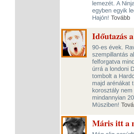
lemezét. A Nin
egyben egyik l
Hajón!
Tovább
Időutazás 
90-es évek. Rav
szempillantás a
felforgatva min
úrrá a londoni 
tombolt a Hard
majd arénákat t
korosztály nem 
mindannyian 20
Müsziben!
Tová
Máris itt a