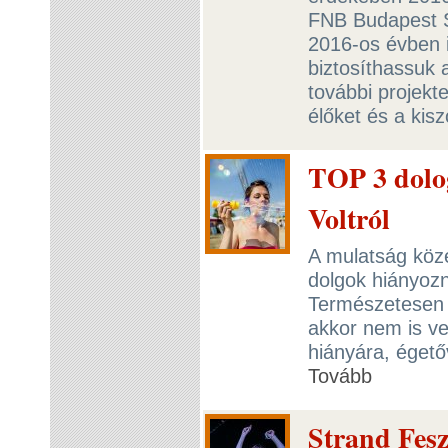
FNB Budapest Su
2016-os évben 
biztosíthassuk
további projekt
élőket és a kis
TOP 3 dolog
Voltról
A mulatság köz
dolgok hiányozna
Természetesen 
akkor nem is ve
hiányára, égető
Tovább
Strand Fesz