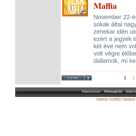
Maffia
November 22-én
sokak által nagy
zenekar idén ut
ezért a jegyek 
két éve nem vo
volt végre élőben
dallamok, mi k
1
2
Impresszum
Médiaajánlat
Adatvé
magyar
|
english
|
deutsch