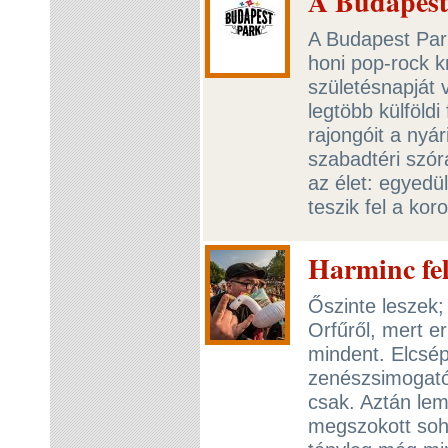
A Budapest
A Budapest Park
honi pop-rock k
születésnapját 
legtöbb külföldi
rajongóit a nyá
szabadtéri szó
az élet: egyedül
teszik fel a kor
Harminc fel
Őszinte leszek;
Orfűről, mert er
mindent. Elcsép
zenészsimogató 
csak. Aztán le
megszokott soha