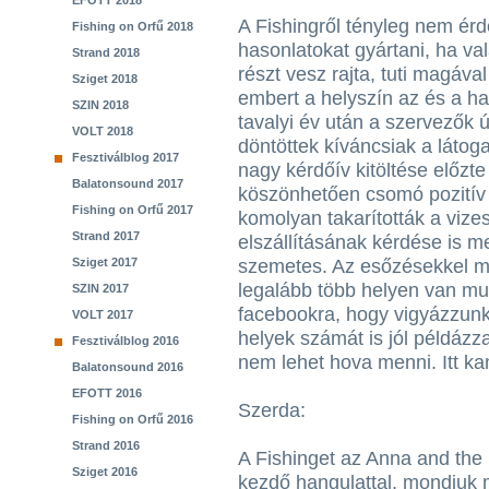
EFOTT 2018
A Fishingről tényleg nem ér
Fishing on Orfű 2018
hasonlatokat gyártani, ha va
Strand 2018
részt vesz rajta, tuti magáva
Sziget 2018
embert a helyszín az és a ha
SZIN 2018
tavalyi év után a szervezők 
VOLT 2018
döntöttek kíváncsiak a láto
Fesztiválblog 2017
nagy kérdőív kitöltése előzte
Balatonsound 2017
köszönhetően csomó pozitív v
Fishing on Orfű 2017
komolyan takarították a vize
Strand 2017
elszállításának kérdése is m
Sziget 2017
szemetes. Az esőzésekkel mé
legalább több helyen van mu
SZIN 2017
facebookra, hogy vigyázzun
VOLT 2017
helyek számát is jól példázz
Fesztiválblog 2016
nem lehet hova menni. Itt ka
Balatonsound 2016
EFOTT 2016
Szerda:
Fishing on Orfű 2016
Strand 2016
A Fishinget az Anna and the B
Sziget 2016
kezdő hangulattal, mondjuk mi