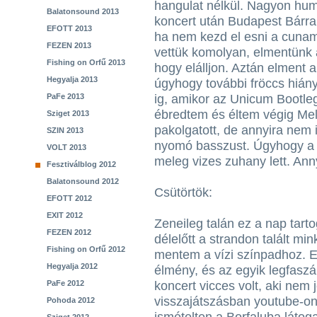
hangulat nélkül. Nagyon hu
Balatonsound 2013
koncert után Budapest Bárr
EFOTT 2013
ha nem kezd el esni a cunam
FEZEN 2013
vettük komolyan, elmentünk a
Fishing on Orfű 2013
hogy elálljon. Aztán elment 
Hegyalja 2013
úgyhogy további fröccs hián
PaFe 2013
ig, amikor az Unicum Bootle
ébredtem és éltem végig Mel
Sziget 2013
pakolgatott, de annyira nem 
SZIN 2013
nyomó basszust. Úgyhogy a 
VOLT 2013
meleg vizes zuhany lett. Anny
Fesztiválblog 2012
Balatonsound 2012
Csütörtök:
EFOTT 2012
EXIT 2012
Zeneileg talán ez a nap tart
FEZEN 2012
délelőtt a strandon talált m
Fishing on Orfű 2012
mentem a vízi színpadhoz. E
Hegyalja 2012
élmény, és az egyik legfasz
PaFe 2012
koncert vicces volt, aki nem 
visszajátszásban youtube-on.
Pohoda 2012