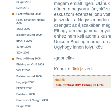
Sziget 2010
magam emiatt, igen. Utánuk 
SZIN 2010
dönert a nagyorrú lányok” sz
esküszöm ezerszer jobb volt 
Fesztiválblog 2009
játszottak a Nagyszínpadon
Pécsi Egyetemi Napok
2009
csengett az éjszakában még 
VOLT 2009
Elhagytam magammal egyete
Balatonsound 2009
ehhez nem kell atomfizikusn
EFOTT 2009
Unicum Bootleg maradt, de a
Úgyhogy innen folyt. köv.
Sziget 2009
SZIN 2009
-gabriella-
Fesztiválblog 2008
Fishing on Orfű 2008
Képek a
[link]
-szerk.
VOLT 2008
Balatonsound 2008
cimkék
Hegyalja 2008
buli
,
fesztivál 2019
,
Fishing on Orfű
EFOTT 2008
Balatone 2008
Bűvészetek Völgye 2008
Sziget 2008