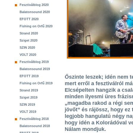
Fesztiválblog 2020
Balatonsound 2020
EFOTT 2020
Fishing on Orfű 2020
Strand 2020
Sziget 2020
SZIN 2020
VOLT 2020
Fesztiválblog 2019
Balatonsound 2019
Őszinte leszek; idén nem te
EFOTT 2019
mert erről a fesztiválról m
Fishing on Orfű 2019
Elcsépelten hangzik a csal
Strand 2019
minden ilyesmi üres frázis
Sziget 2019
„magadba rakod a régi se
SZIN 2019
jövőt” és rájössz, hogy ez
VOLT 2019
legjobb hangulatú négy na
Fesztiválblog 2018
hogy idén a Kolorádóval ve
Balatonsound 2018
Nálam mondjuk.