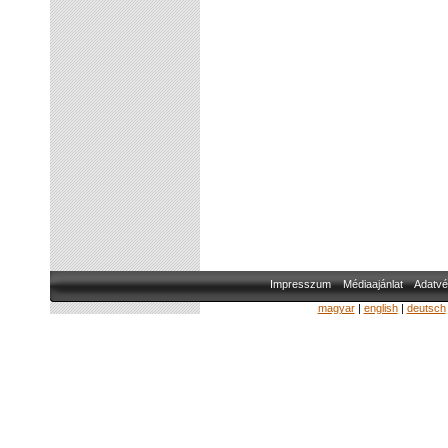
Impresszum
Médiaajánlat
Adatvé
magyar
|
english
|
deutsch