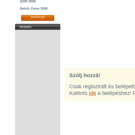
SZIN 2008
Nehéz Zenei 2008
Archívum
Hirdetés
Szólj hozzá!
Csak regisztrált és belépet
Kattints
ide
a belépéshez! 