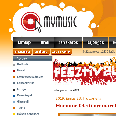
3422 zenekar 12339 letölt
Rovatok
Külföldi
Hazai
Koncertbeszámoló
Lemezkritika
Interjú
Fishing on Orfű 2019
Események
2019. június 23. |
-gabriella-
Gitársuli
Harminc feletti nyomoro
TOP 5
Hónap zenekara