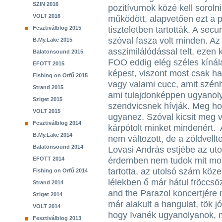
SZIN 2016
pozitívumok közé kell sorolni
VOLT 2016
működött, alapvetően ezt a p
Fesztiválblog 2015
tiszteletben tartották. A secu
szóval fasza volt minden. Az
B.My.Lake 2015
asszimilálódással telt, ezen k
Balatonsound 2015
FOO eddig elég széles kínála
EFOTT 2015
képest, viszont most csak h
Fishing on Orfű 2015
vagy valami cucc, amit szénh
Strand 2015
ami tulajdonképpen ugyanol
Sziget 2015
szendvicsnek hívják. Meg h
VOLT 2015
ugyanez. Szóval kicsit meg v
Fesztiválblog 2014
kárpótolt minket mindenért. 
B.My.Lake 2014
nem változott, de a zöldvellte
Balatonsound 2014
Lovasi András estjébe az uto
EFOTT 2014
érdemben nem tudok mit mond
tartotta, az utolsó szám köz
Fishing on Orfű 2014
lélekben ő már hátul fröccsöz
Strand 2014
and the Parazol koncertjére
Sziget 2014
már alakult a hangulat, tök jó
VOLT 2014
hogy Ivanék ugyanolyanok, m
Fesztiválblog 2013