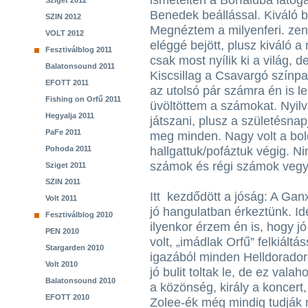
ismételten a Borfaluba látoga
Sziget 2012
Benedek beállással. Kiváló be
SZIN 2012
Megnéztem a milyenferi. zene
VOLT 2012
eléggé bejött, plusz kiváló 
Fesztiválblog 2011
csak most nyílik ki a világ, 
Balatonsound 2011
Kiscsillag a Csavargó színpa
EFOTT 2011
az utolsó pár számra én is l
Fishing on Orfű 2011
üvöltöttem a számokat. Nyilv
Hegyalja 2011
játszani, plusz a születésnapjá
PaFe 2011
meg minden. Nagy volt a bold
Pohoda 2011
hallgattuk/pofáztuk végig. N
számok és régi számok vegy
Sziget 2011
SZIN 2011
Itt kezdődött a jóság: A Gan
Volt 2011
jó hangulatban érkeztünk. Id
Fesztiválblog 2010
ilyenkor érzem én is, hogy j
PEN 2010
volt, „imádlak Orfű” felkiált
Stargarden 2010
igazából minden Helldoradoró
Volt 2010
jó bulit toltak le, de ez vala
Balatonsound 2010
a közönség, király a koncert,
EFOTT 2010
Zolee-ék még mindig tudják m