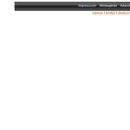
Impresszum
Médiaajánlat
Adatvé
magyar
|
english
|
deutsch