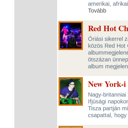
amerikai, afrika
Tovább
Red Hot Chi
Óriási sikerrel 
közös Red Hot C
albummegjelenés
ötszázan ünnepe
album megjelen
New York-i 
Nagy-britanniai
Ifjúsági napoko
Tisza partján mi
csapattal, hogy