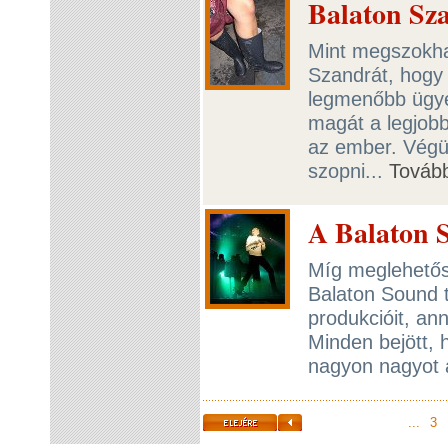
Balaton Sz
Mint megszokha
Szandrát, hogy 
legmenőbb ügyei
magát a legjobb
az ember. Végül
szopni...
Továb
A Balaton 
Míg meglehetős 
Balaton Sound 
produkcióit, an
Minden bejött, 
nagyon nagyot a
...
3