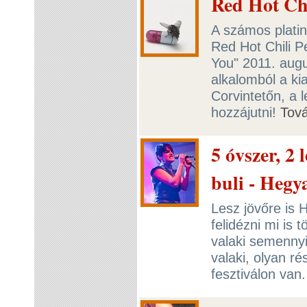
Red Hot Chi
A számos plati
Red Hot Chili P
You" 2011. augu
alkalomból a ki
Corvintetőn, a 
hozzájutni!
Tov
5 óvszer, 2 
buli - Hegy
Lesz jövőre is 
felidézni mi is 
valaki semennyi
valaki, olyan r
fesztiválon van