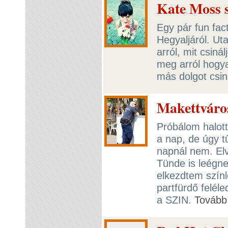
Kate Moss s
Egy pár fun fa
Hegyaljáról. Ut
arról, mit csiná
meg arról hogy
más dolgot csin
Makettváro
Próbálom halot
a nap, de úgy 
napnál nem. Elv
Tünde is leégne
elkezdtem színl
partfürdő feléle
a SZIN.
Tovább