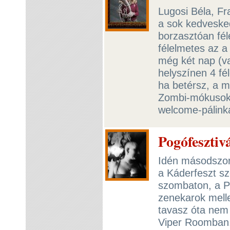
Lugosi Béla, F
a sok kedvesked
borzasztóan fél
félelmetes az a
még két nap (va
helyszínen 4 fé
ha betérsz, a m
Zombi-mókusok 
welcome-pálink
Pogófesztiv
Idén másodszor 
a Káderfeszt s
szombaton, a P
zenekarok melle
tavasz óta nem 
Viper Roomban