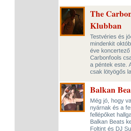
The Carbon
Klubban
Testvéries és j
mindenkit októ
éve koncertező
Carbonfools csa
a péntek este. 
csak lötyögős la
Balkan Bea
Még jó, hogy va
nyárnak és a fe
fellépőket hallg
Balkan Beats ke
Foltint és DJ Su