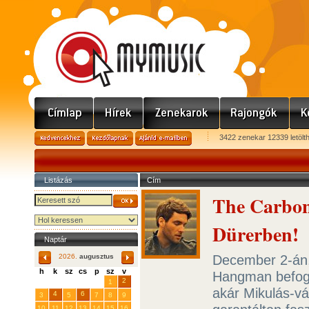
3422 zenekar 12339 letölt
Listázás
Cím
The Carbon
Dürerben!
Naptár
December 2-án,
2026.
augusztus
h
k
sz
cs
p
sz
v
Hangman befogla
29
31
2
27
28
30
1
akár Mikulás-vár
4
6
3
5
7
8
9
10
11
12
13
14
15
16