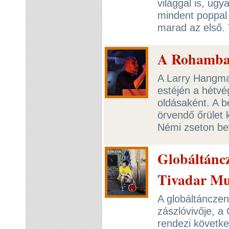
világgal is, ug
mindent poppal
marad az első.
A Rohamba
A Larry Hangma
estéjén a hétvé
oldásaként. A b
örvendő őrület 
Némi zseton bev
Globáltánc
Tivadar Mu
A globáltáncze
zászlóvivője, a
rendezi követke