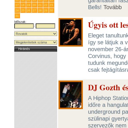
garantáltan fas
17
18
19
20
21
22
23
Bells!
Tovább
24
25
26
27
28
29
30
31
1
2
3
4
5
6
Úgyis ott l
Időszak:
-
Eleget tanultu
így se látjuk a 
november 26-án 
Hirdetés
Corvinus, hogy 
tudunk megundo
csak fejtágításr
DJ Gozth é
A Hiphop Statio
időre a hangula
underground par
szülinapi gyert
szervezők nem 