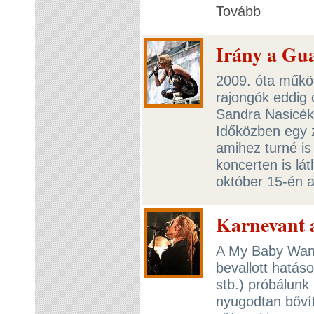
Tovább
Irány a Gu
2009. óta műkö
rajongók eddig 
Sandra Nasicék
Időközben egy z
amihez turné is
koncerten is lá
október 15-én 
Karnevant a
A My Baby Want
bevallott hatá
stb.) próbálunk 
nyugodtan bővít