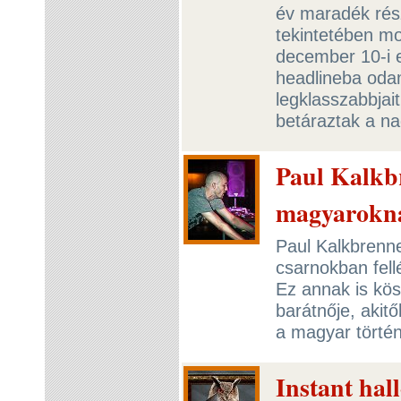
év maradék rés
tekintetében mo
december 10-i 
headlineba od
legklasszabbjai
betáraztak a n
Paul Kalkb
magyarokn
Paul Kalkbrenn
csarnokban fel
Ez annak is kös
barátnője, akit
a magyar törté
Instant hal