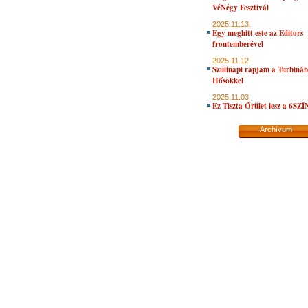
VéNégy Fesztivál
2025.11.13.
Egy meghitt este az Editors
frontemberével
2025.11.12.
Szülinapi rapjam a Turbiná
Hősökkel
2025.11.03.
Ez Tiszta Őrület lesz a 6SZ
Archívum