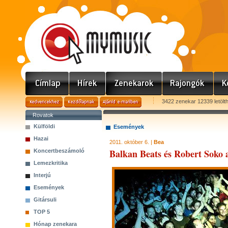
3422 zenekar 12339 letölt
Rovatok
Külföldi
Események
Hazai
2011. október 6. |
Bea
Balkan Beats és Robert Soko 
Koncertbeszámoló
Lemezkritika
Interjú
Események
Gitársuli
TOP 5
Hónap zenekara