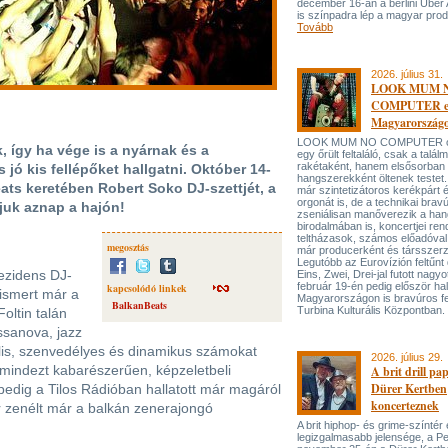
december 16-án a berlini Uber
is színpadra lép a magyar prod
Tovább
2026. július 31.
LOOK MUM 
COMPUTER el
Magyarország
LOOK MUM NO COMPUTER oly
 így ha vége is a nyárnak és a
egy őrült feltaláló, csak a talá
rakétaként, hanem elsősorban
 jó kis fellépőket hallgatni. Október 14-
hangszerekként öltenek testet. 
eats keretében Robert Soko DJ-szettjét, a
már szintetizátoros kerékpárt 
orgonát is, de a technikai bravú
gjuk aznap a hajón!
zseniálisan manőverezik a ha
birodalmában is, koncertjei ren
teltházasok, számos előadóval
megosztás
már producerként és társszerz
Legutóbb az Eurovízión feltűnt 
ezidens DJ-
Eins, Zwei, Drei-jal futott nagyo
február 19-én pedig először hal
kapcsolódó linkek
ismert már a
Magyarországon is bravúros fe
BalkanBeats
Turbina Kulturális Központban.
oltin talán
ossanova, jazz
ális, szenvedélyes és dinamikus számokat
2026. július 29.
mindezt kabarészerűen, képzeletbeli
A brit drill pa
Dürer Kertben
pedig a Tilos Rádióban hallatott már magáról
koncerteznek
r zenélt már a balkán zenerajongó
A brit hiphop- és grime-színtér
legizgalmasabb jelensége, a P