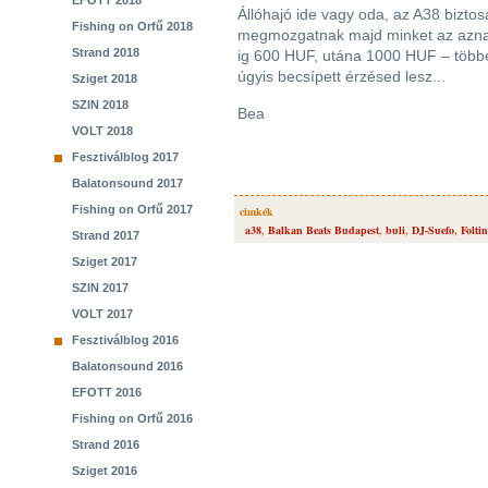
EFOTT 2018
Állóhajó ide vagy oda, az A38 biztos
Fishing on Orfű 2018
megmozgatnak majd minket az aznap
Strand 2018
ig 600 HUF, utána 1000 HUF – többet
úgyis becsípett érzésed lesz...
Sziget 2018
SZIN 2018
Bea
VOLT 2018
Fesztiválblog 2017
Balatonsound 2017
Fishing on Orfű 2017
cimkék
a38
,
Balkan Beats Budapest
,
buli
,
DJ-Suefo
,
Foltin
Strand 2017
Sziget 2017
SZIN 2017
VOLT 2017
Fesztiválblog 2016
Balatonsound 2016
EFOTT 2016
Fishing on Orfű 2016
Strand 2016
Sziget 2016