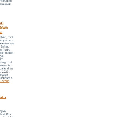
 Arénában
ukcióval.
NO
őször
on
an, mint
lmányai nem
 elektromos
Épített
és Furby
rok mellett
ngok
dre
 dolgozott
őként is.
dalával, az
t, 2027.
lhatjuk
llépését a
Tovább
pák a
 egyik
ete & Bas