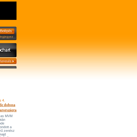
jegyez
s 4.
de dobosa
arországra
házas MVM
után
ode
ondott a
írű zenész
majd