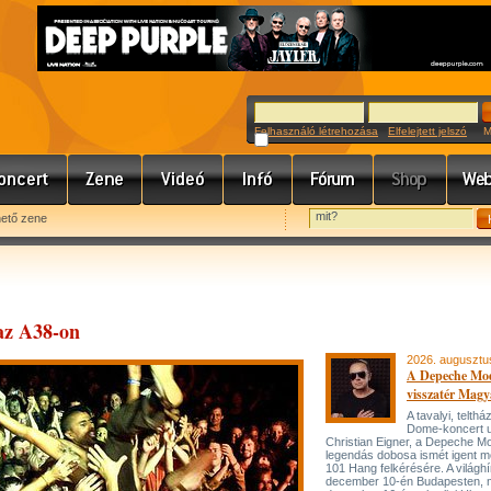
Felhasználó létrehozása
Elfelejtett jelszó
Meg
hető zene
az A38-on
2026. augusztu
A Depeche Mo
visszatér Magy
A tavalyi, telt
Dome-koncert 
Christian Eigner, a Depeche M
legendás dobosa ismét igent m
101 Hang felkérésére. A világh
december 10-én Budapesten, 