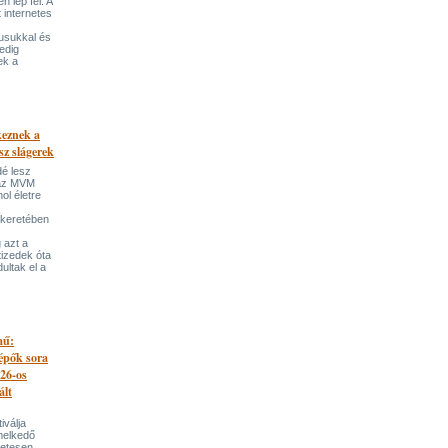
 lép fel. A
t internetes
lusukkal és
edig
ek a
keznek a
sz slágerek
dé lesz
az MVM
l életre
 keretében
 azt a
tizedek óta
ultak el a
mű:
lépők sora
026-os
ált
iválja
melkedő
zetesen