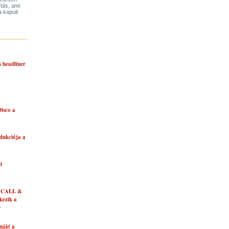
ítás, ami
a kapuit.
s headliner
isco a
dukciója a
i
 CALL &
ezik a
e
mját a