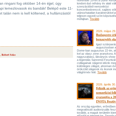
november 25-én a Dürer Kertben
an ringani fog október 14-én éjjel, úgy
londoni duó néhány év alatt vál
szenzációból nemzetközi
i lemezlovasok és bandák! Belépő este 11-
koncertkedvenccé, sajátos stí
 talán nem is kell költened, a hullámzástól
utánozhatatlan karakterükkel p
teljesen egyedi színt képviseln
műfajban.
Tovább
2026. május 29.
Budapestre ér
legnagyobb ola
Igazi sztárpará
augusztusban 
Dome-ban augusztus 22-én, aho
kel az olasz zene aranykora. A
,
Robert Soko
nagyszabású, látványos show
a legendás Sanremói Fesztivál
csillagainak slágerei idézik meg
különleges világot, ahonnan év
örökzöld slágerek és ikonok ind
világhírnév felé.
Tovább
2026. április 30.
Felizzik az erő
nemzetközi fel
gyarapítja a 2
INOTA Fesztiv
Az ország egyetlen, erőműben
megvalósuló audiovizuális feszt
további, a maguk területén kie
előadókat jelentett be. Termés