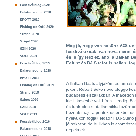
Fesztiválblog 2020
Balatonsound 2020
EFOTT 2020
Fishing on Orfű 2020
Strand 2020
Sziget 2020
Még jó, hogy van nekünk A38-unk,
SZIN 2020
fesztiváloknak, van hova menni és
VOLT 2020
én is így lesz ez, ahol a Balkan B
Foltint és DJ Suefot is hallani fo
Fesztiválblog 2019
Balatonsound 2019
EFOTT 2019
A Balkan Beats atyjaként és annak r
Fishing on Orfű 2019
jeként Robert Soko neve eléggé köz
Strand 2019
budapesti éjszakákban. A macedón F
Sziget 2019
kicsit kevésbé volt híres – eddig. B
és funk-electro dallamaikkal szürre
SZIN 2019
hoznak majd a péntek esténkbe, és 
VOLT 2019
nyelvükön fogják előadni! DJ-Suefo 
Fesztiválblog 2018
jó sokszor, de bulikban is csomószo
Balatonsound 2018
népeknek.