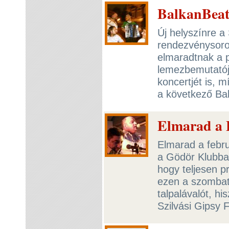
BalkanBeat
Új helyszínre a
rendezvénysoroz
elmaradtnak a p
lemezbemutatójá
koncertjét is, 
a következő Ba
Elmarad a B
Elmarad a febru
a Gödör Klubba
hogy teljesen p
ezen a szombat
talpalávalót, h
Szilvási Gipsy 