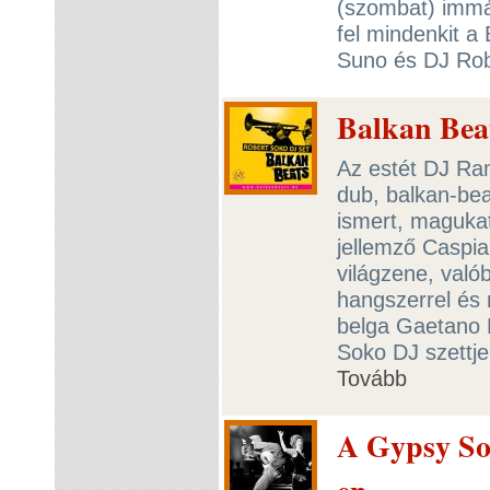
(szombat) immá
fel mindenkit a
Suno és DJ Rob
Balkan Beat
Az estét DJ Ra
dub, balkan-beat
ismert, maguka
jellemző Caspia
világzene, való
hangszerrel és 
belga Gaetano F
Soko DJ szettjei
Tovább
A Gypsy So