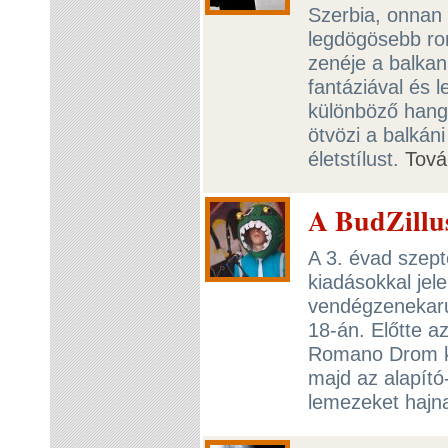
Szerbia, onnan 
legdögösebb rom
zenéje a balkan
fantáziával és l
különböző hango
ötvözi a balkán
életstílust.
Tová
A BudZillus
A 3. évad szept
kiadásokkal jel
vendégzenekarun
18-án. Előtte a
Romano Drom kés
majd az alapító
lemezeket hajna