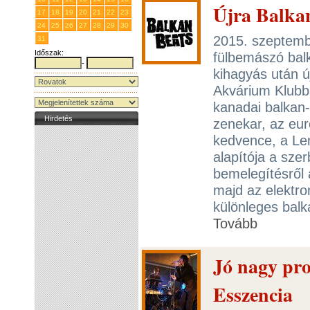
Újra Balka
17
18
19
20
21
22
23
24
25
26
27
28
29
30
2015. szeptemb
31
1
2
3
4
5
6
Időszak:
fülbemászó bal
-
kihagyás után új
Akvárium Klubba
kanadai balkan
Hirdetés
zenekar, az eur
kedvence, a Le
alapítója a szer
bemelegítésről
majd az elektro
különleges balk
Tovább
Jó nagy pr
Esszencia