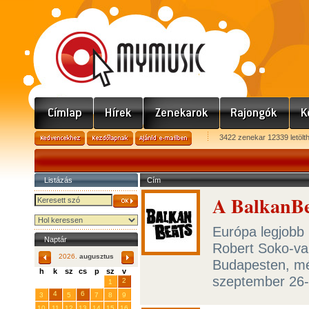
3422 zenekar 12339 letölt
Listázás
Cím
A BalkanBea
Európa legjobb 
Naptár
Robert Soko-val
2026.
augusztus
Budapesten, mé
h
k
sz
cs
p
sz
v
szeptember 26
29
31
2
27
28
30
1
4
6
3
5
7
8
9
10
11
12
13
14
15
16