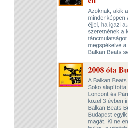
en
Azoknak, akik a
mindenképpen a
éjjel, ha igazi 
szeretnének a M
táncmulatságot
megspékelve a 
Balkan Beats se
2008 óta B
A Balkan Beats 
Soko alapította
Londont és Pári
közel 3 évben 
Balkan Beats B
Budapest egyik 
magát. Ki ne e