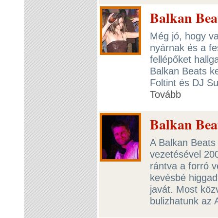
Balkan Bea
Még jó, hogy va
nyárnak és a fe
fellépőket hallg
Balkan Beats ke
Foltint és DJ Su
Tovább
Balkan Beat
A Balkan Beats 
vezetésével 20
rántva a forró v
kevésbé higgadt
javát. Most köz
bulizhatunk az 