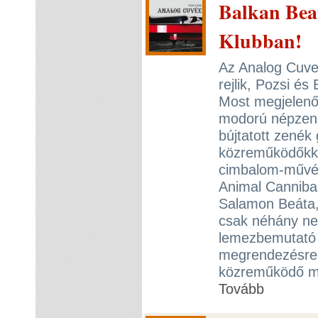
Balkan Bea
Klubban!
Az Analog Cuve
rejlik, Pozsi é
Most megjelenő 
modorú népzenék
bújtatott zenék
közreműködőkkel
cimbalom-művés
Animal Canniba
Salamon Beáta,
csak néhány nev
lemezbemutató 
megrendezésre 
közreműködő mű
Tovább