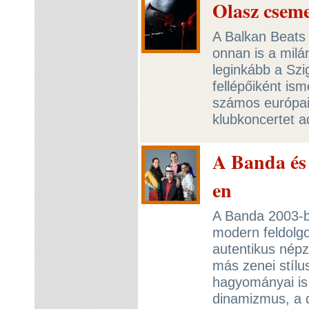
Olasz cseme
A Balkan Beats
onnan is a milán
leginkább a Szi
fellépőiként is
számos európai 
klubkoncertet 
A Banda és 
en
A Banda 2003-ba
modern feldolg
autentikus nép
más zenei stíl
hagyományai is 
dinamizmus, a d