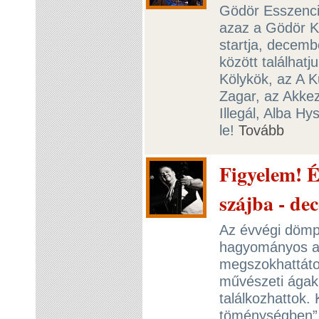
Gödör Esszencia
azaz a Gödör K
startja, decemb
között találhat
Kölykök, az A K
Zagar, az Akkez
Illegál, Alba H
le!
Tovább
Figyelem! É
szájba - de
Az évvégi dömp
hagyományos a 
megszokhattáto
művészeti ágak
találkozhattok.
töménységben” 