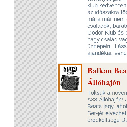
klub kedvenceit
az időszakra tö
mára már nem cs
családok, barát
Gödör Klub és b
nagy család vag
ünnepelni. Láss
ajándékai, ven
Balkan Beat
Állóhajón
Töltsük a novem
A38 Állóhajón! 
Beats jegy, aho
Set-jét élvezhet
érdekeltségű Du