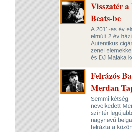
Visszatér 
Beats-be
A 2011-es év el
elmúlt 2 év há
Autentikus cig
zenei elemekke
és DJ Malaka kö
Felrázós Ba
Merdan Tap
Semmi kétség, 
nevelkedett Mer
színtér legújab
nagynevű belga 
felrázta a közö