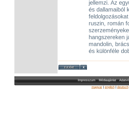
jellemzi. Az eg
és dallamaiból 
feldolgozásokat
ruszin, román fo
szerzeményeket
hangszereken já
mandolin, brác
és különféle d
Impresszum
Médiaajánlat
Adatvé
magyar
|
english
|
deutsch