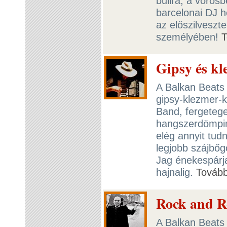
bulira, a vörös
barcelonai DJ h
az előszilveszt
személyében!
T
Gipsy és kl
A Balkan Beats
gipsy-klezmer-
Band, fergeteg
hangszerdömping
elég annyit tud
legjobb szájbőg
Jag énekespárja
hajnalig.
Továb
Rock and 
A Balkan Beats 