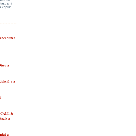
ítás, ami
a kapuit.
s headliner
isco a
dukciója a
i
 CALL &
ezik a
e
mját a