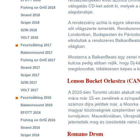
rendezvényeken kívül azonos címme
EFOTT 2018
válogatás CD-ket adott ki, melyek 
Fishing on Orfű 2018
alapdarabjai.
Strand 2018
A rendezvény azóta is egyre sikeres
Sziget 2018
sőt világszerte ismerték. Rendszere
SZIN 2018
Londonban, Budapesten és Párizsba
VOLT 2018
elindultak a rendszeres BalkanBeats 
Fesztiválblog 2017
világban.
Balatonsound 2017
Mostanra a BalkanBeats egy zenei mű
Fishing on Orfű 2017
kulcsa pedig abban rejlik, hogy Dj-k
Strand 2017
megtáncoltat, tökéletesen képes a 
Sziget 2017
Lemon Bucket Orkestra (CA
SZIN 2017
VOLT 2017
A 2010-ben Torontó utcáin alakult 
Fesztiválblog 2016
mára már 15-en zenélnek a színpadon
számos díjra jelöltek már, a Moorka
Balatonsound 2016
magyar közönségnek szeptember vég
EFOTT 2016
turnéjukon, Macedóniában, Ukrajnáb
Fishing on Orfű 2016
jelentették meg és ízesítették némi
Strand 2016
Romano Drom
Sziget 2016