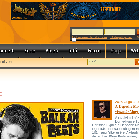
Felhasználó létrehozása
Elfelejtett jelszó
Meg
hető zene
!
2026. augusztu
A Depeche Mo
visszatér Magy
A tavalyi, telt
Dome-koncert 
Christian Eigner, a Depeche M
legendás dobosa ismét igent m
101 Hang felkérésére. A világh
december 10-én Budapesten, 