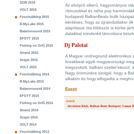
SZIN 2016
Az elsöprő sikerű, hagyományos olá
VOLT 2016
ritmusokkal és néha pop harmóniá
budapesti BalkanBeats bulik házigaz
Fesztiválblog 2015
kérdéses, hogy az újrainduláskor ők
B.My.Lake 2015
alapításuk óta többször is körbe jár
Balatonsound 2015
dalaikkal mindenkit táncolásra készt
EFOTT 2015
Dj Palotai
Fishing on Orfű 2015
Strand 2015
A Magyar undregound elektronikus z
Sziget 2015
breakbeat egyik magyarországi meg
megszokott, balkáni szettel készül, 
VOLT 2015
Nagy örömünkre szolgál, hogy a Bal
Fesztiválblog 2014
alkalom és hogy elfogadta a meghív
B.My.Lake 2014
Event
Balatonsound 2014
EFOTT 2014
cimkék
Fishing on Orfű 2014
Akvárium Klub
,
Balkan Beats Budapest
,
Lemon B
Strand 2014
Sziget 2014
VOLT 2014
Fesztiválblog 2013