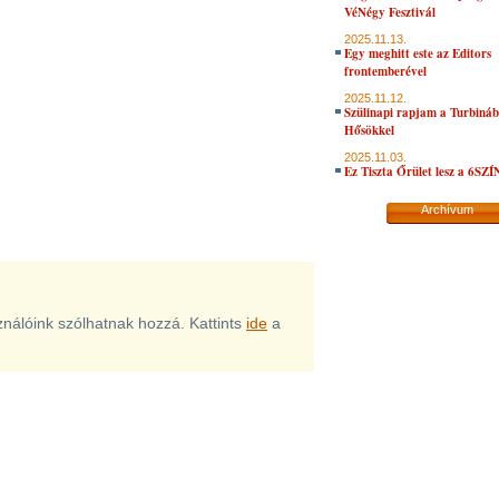
VéNégy Fesztivál
2025.11.13.
Egy meghitt este az Editors
frontemberével
2025.11.12.
Szülinapi rapjam a Turbiná
Hősökkel
2025.11.03.
Ez Tiszta Őrület lesz a 6SZ
Archívum
sználóink szólhatnak hozzá. Kattints
ide
a