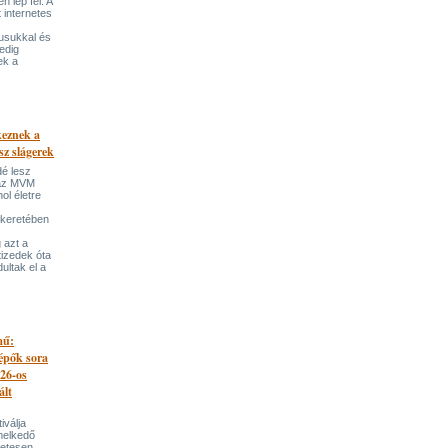
 lép fel. A
t internetes
lusukkal és
edig
ek a
keznek a
sz slágerek
dé lesz
az MVM
l életre
 keretében
 azt a
tizedek óta
ultak el a
mű:
lépők sora
026-os
ált
iválja
melkedő
zetesen