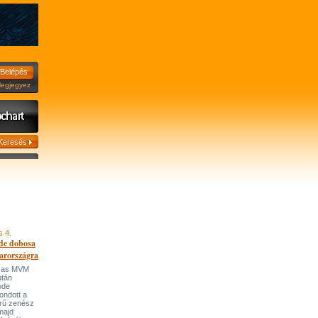
jegyez
s 4.
de dobosa
arországra
házas MVM
után
ode
ondott a
írű zenész
majd