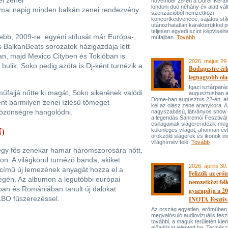
l zenei
november 25-én a Dürer Kertben
londoni duó néhány év alatt vál
a mai napig minden balkán zenei rendezvény
szenzációból nemzetközi
koncertkedvenccé, sajátos stí
utánozhatatlan karakterükkel p
teljesen egyedi színt képviseln
ebb, 2009-re egyéni stílusát már Európa-,
műfajban.
Tovább
s BalkanBeats sorozatok házigazdája lett
n, majd Mexico Cityben és Tokióban is
2026. május 29.
bulik, Soko pedig azóta is Dj-ként turnézik a
Budapestre ér
legnagyobb ola
Igazi sztárpará
fajjá nőtte ki magát, Soko sikerének valódi
augusztusban 
Dome-ban augusztus 22-én, aho
ént bármilyen zenei ízlésű tömeget
kel az olasz zene aranykora. A
közönségre hangolódni.
nagyszabású, látványos show
a legendás Sanremói Fesztivál
csillagainak slágerei idézik meg
N)
különleges világot, ahonnan év
örökzöld slágerek és ikonok ind
világhírnév felé.
Tovább
négy fős zenekar hamar háromszorosára nőtt,
. A világkörül turnézó banda, akiket
2026. április 30.
 című új lemezének anyagát hozza el a
Felizzik az erő
én. Az albumon a legutóbbi európai
nemzetközi fel
an és Romániában tanult új dalokat
gyarapítja a 2
 LBO fűszerezéssel.
INOTA Fesztiv
Az ország egyetlen, erőműben
megvalósuló audiovizuális feszt
további, a maguk területén kie
előadókat jelentett be. Termés