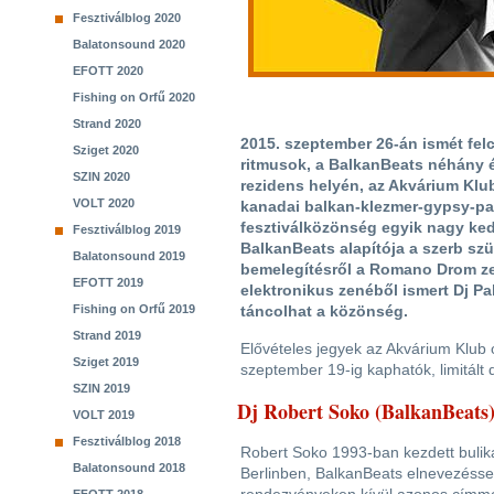
Fesztiválblog 2020
Balatonsound 2020
EFOTT 2020
Fishing on Orfű 2020
Strand 2020
2015. szeptember 26-án ismét fel
Sziget 2020
ritmusok, a BalkanBeats néhány év
SZIN 2020
rezidens helyén, az Akvárium Klu
VOLT 2020
kanadai balkan-klezmer-gypsy-par
fesztiválközönség egyik nagy ke
Fesztiválblog 2019
BalkanBeats alapítója a szerb szül
Balatonsound 2019
bemelegítésről a Romano Drom z
EFOTT 2019
elektronikus zenéből ismert Dj Pa
Fishing on Orfű 2019
táncolhat a közönség.
Strand 2019
Elővételes jegyek az Akvárium Klub 
Sziget 2019
szeptember 19-ig kaphatók, limitál
SZIN 2019
Dj Robert Soko (BalkanBeats
VOLT 2019
Fesztiválblog 2018
Robert Soko 1993-ban kezdett bulik
Balatonsound 2018
Berlinben, BalkanBeats elnevezéssel