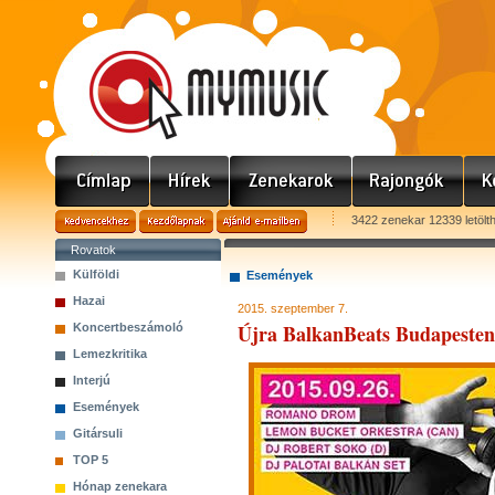
3422 zenekar 12339 letölt
Rovatok
Külföldi
Események
Hazai
2015. szeptember 7.
Újra BalkanBeats Budapesten
Koncertbeszámoló
Lemezkritika
Interjú
Események
Gitársuli
TOP 5
Hónap zenekara