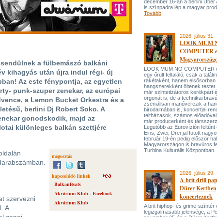
december 16-án a berlini Uber
is színpadra lép a magyar prod
Tovább
2026. július 31.
LOOK MUM 
COMPUTER el
Magyarország
csendülnek a fülbemászó balkáni
LOOK MUM NO COMPUTER oly
 kihagyás után újra indul régi- új
egy őrült feltaláló, csak a talá
bban! Az este fénypontja, az egyetlen
rakétaként, hanem elsősorban
hangszerekként öltenek testet. 
ty- punk-szuper zenekar, az európai
már szintetizátoros kerékpárt 
orgonát is, de a technikai bravú
dvence, a Lemon Bucket Orkestra és a
zseniálisan manőverezik a ha
etésű, berlini Dj Robert Soko. A
birodalmában is, koncertjei ren
teltházasok, számos előadóval
enekar gonodskodik, majd az
már producerként és társszerz
lotai különleges balkán szettjére
Legutóbb az Eurovízión feltűnt 
Eins, Zwei, Drei-jal futott nagyo
február 19-én pedig először hal
Magyarországon is bravúros fe
Turbina Kulturális Központban.
oldalán
megosztás
t darabszámban.
2026. július 29.
kapcsolódó linkek
)
A brit drill pa
BalkanBeats
Dürer Kertben
Akvárium Klub - Facebook
koncerteznek
at szervezni
Akvárium Klub
A brit hiphop- és grime-színtér
. A
legizgalmasabb jelensége, a P