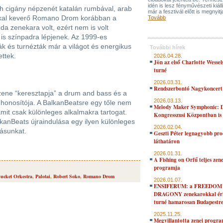
idén is lesz fényművészeti kiáll
h cigány népzenét katalán rumbával, arab
már a fesztivál előtt is megnyitj
kkal keverő Romano Drom korábban a
Tovább
da zenekara volt, ezért nem is volt
 is színpadra lépjenek. Az 1999-es
ták és turnézták már a világot és energikus
További hírek
ettek.
2026.04.28.
Jön az első Charlotte Wessel
turné
2026.03.31.
Rendszerbontó Nagykoncert
ene “keresztapja” a drum and bass és a
2026.03.13.
honosítója. A BalkanBeatsre egy tőle nem
Melody Maker Symphonic: D
amit csak különleges alkalmakra tartogat.
Kongresszusi Központban is
kanBeats újraindulása egy ilyen különleges
2026.02.04.
ásunkat.
Geszti Péter legnagyobb pro
láthatáron
2026.01.31.
A Fishing on Orfű teljes zene
programja
ucket Orkestra
,
Palotai
,
Robert Soko
,
Romano Drom
2026.01.07.
ENSIFERUM: a FREEDOM
DRAGONY zenekarokkal érk
turné hamarosan Budapestr
2025.11.25.
Megvillantotta zenei progra