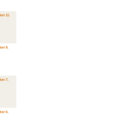
er 11.
ber 8.
ber 7.
ber 6.