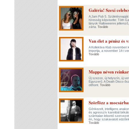
Galéria! Szexi celebc
A Jam Pub 5. Születésnapját
híresség képviselte: Tóth Ga
lányok Halloweenre jellemző,
zárta.
Tovább
Van élet a pénisz és 
A Kollektiva Klub novemberi 
importja, a november 14-i ve
Tovább
Mappa néven reinkar
Új szezon, új helyszín, új 
Egyszerű. A Death Disco őszi
otthont.
Tovább
Szörfözz a mocsárba
Génkezelt, intelligens anak
és agresszív kannibál békák
számtalan lebontó szervezet
én, hogy szakavatott edzőink
Tovább