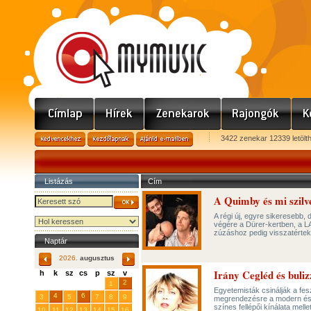
3422 zenekar 12339 letölt
Listázás
Cím
A Quimby és mi szilv
A régi új, egyre sikeresebb,
végére a Dürer-kertben, a LA
zúzáshoz pedig visszatértek 
Naptár
2026.
augusztus
Irány Cegléd és buli
h
k
sz
cs
p
sz
v
29
31
2
27
28
30
1
Egyetemisták csinálják a fes
4
6
3
5
7
8
9
megrendezésre a modern és n
színes fellépői kínálata mell
10
11
12
13
14
15
16