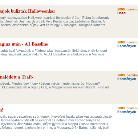
sajok buliztak Halloweenkor
2009. novem
Hazai
 egy nagyszabású Halloween partival ünnepelte! A Jam Pubot öt dekoratív
bi, Dammak Jázmin, Szorcsik Viki, Kustánczi Lia, Erdőhegyi Brigitta. A
 ötletes jelmezekbe bújtak. Azt estet egy különleges Hooligans koncert
vagina után - A1 Bassline
2009. novem
Események
kiadásával folytatódik a Földmorajlás-basszusú hibrid tánczenék londoni
ndég ráadásul újrázik nálunk. Az A1 Bassline újra beköszön a Merlinbe!
nálódott a Trafó
2009. októbe
Események
vendégek. Mindez úgy, hogy közben mégis minden ismerős. Hogyan?
 klubsorozatának a régi-új klub, a Mappa néven reinkarnálódott Trafó ad
n!
2009. novem
Események
ondák, sugárveszélyes szúnyogok, kígyófejű halak, alkar vastagságú piócák
 társaságában? Mielőtt nekivágnál és netán a mocsárban tenyésző
 egyikének áldozatául esnél, előbb gyere le a Mappa Clubba november 4-
 felkészítsenek a lehetetlenre! Íme, a Mocsárszörf - Baljós hullámok buli!