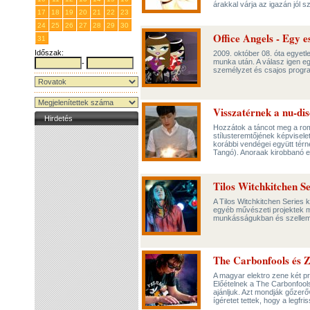
árakkal várja az igazán jól 
17
18
19
20
21
22
23
24
25
26
27
28
29
30
Office Angels - Egy 
31
1
2
3
4
5
6
Időszak:
2009. október 08. óta egyetl
munka után. A válasz igen e
-
személyzet és csajos progra
Visszatérnek a nu-di
Hirdetés
Hozzátok a táncot meg a rom
stílusteremtőjének képvisel
korábbi vendégei együtt tér
Tangó). Anoraak kirobbanó e
Tilos Witchkitchen Se
A Tilos Witchkitchen Series 
egyéb művészeti projektek mu
munkásságukban és szellem
The Carbonfools és 
A magyar elektro zene két p
Előételnek a The Carbonfools
ajánljuk. Azt mondják gőzerőv
ígéretet tettek, hogy a legfr