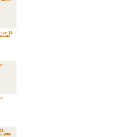
mber 18.
zámoló
30.
23.
21.
d 2009