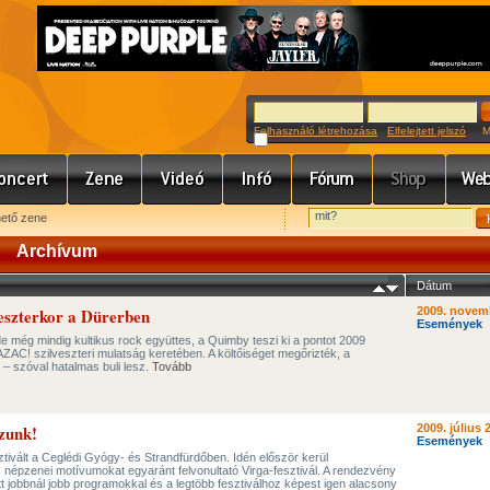
Felhasználó létrehozása
Elfelejtett jelszó
Meg
hető zene
Archívum
Dátum
eszterkor a Dürerben
2009. novem
Események
 de még mindig kultikus rock együttes, a Quimby teszi ki a pontot 2009
ZAC! szilveszteri mulatság keretében. A költőiséget megőrizték, a
– szóval hatalmas buli lesz.
Tovább
zzunk!
2009. július 
Események
ztivált a Ceglédi Gyógy- és Strandfürdőben. Idén először kerül
épzenei motívumokat egyaránt felvonultató Virga-fesztivál. A rendezvény
ett jobbnál jobb programokkal és a legtöbb fesztiválhoz képest igen alacsony