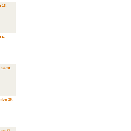
r 15.
r 6.
tus 30.
mber 28.
tus 27.