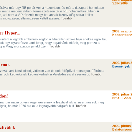
SZIN 2009
él órával már egy RE pohár volt a kezemben, és már a tiszaparti homokban
ek már a medencékben, természetesen ők is RE pohárral kezükben. A
m, aki nem a VIP résznél megy be, annak bizony elég sokat kellett
s motozáson, ellenőrzésen kellett átesnie.
Tovább
er Hyper...
2009. szepte
Koncertbes
intem a legtöbb embernek rögtön a hihetetlen szőke hajú énekes ugrik be,
vek egy olyan része, amit lehet, hogy tagadnánk inkább, meg persze a
újra Magyarországon jártak! Éljen!
Tovább
arnak
2009. július 
Események
sztivál, ami kicsi, olcsó, vidéken van és sok fellépővel kecsegtet. Főként a
 a rock kedvelőinek kedveskednek a Veréb-fesztivál szervezői.
Tovább
don!
2009. július 
EFOTT 2009
ár pár napja ugyan vége van ennek a fesztiválnak is. azért nézzük meg
olgok, ha már 1976 óta ez a legnagyobb hallgatói buli.
Tovább
ztiválok
2009. június 
Balatonsoun