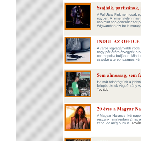
Szajhák, partizánok, 
A Pál Utcai Fiúk nem csak e
egyben. A reménytelen, naiv, 
nap mint nap generált ezer p
Wigwamban ezt be is mutatj
INDUL AZ OFFICE
A város legvagányabb irodai a
hogy pár órára átvegyék a 
cosmopolita bulijában! Minde
csajoké a terep, számos ké
Sem álmosság, sem f
Ha már felpörögtünk a jobbná
fellépéseknek vége? Irány vala
Tovább
20 éves a Magyar Na
A Magyar Narancs, két napos
részünk, amilyenben 2 nap ala
zene, de még punk is.
Továb