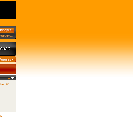
jegyez
ber 20.
26.