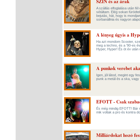
SZIN és az árak
A szállás elfoglalása után f
sétáltam. Elég sokan fürödt
bejutás, hát, hogy is mondja
sorbanállnia és nagyon alapo
A lényeg úgyis a Hyp
Ha azt mondom Scooter, szer
meg a techno, és a ’90-es é
Hyper, Hyper! És öt év után 
A punkok verebet ak
Igen, jól látod, megint egy fe
punk a metál és a ska, vagy
EFOTT - Csak szaba
És még mindig EFOTT! Bár m
mik voltak a pro és kontra d
Milliárdokat hozó fes