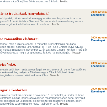
szórakozni vágyókat július 30 és augusztus 1 között.
Tovább
este az irodaházak Angyalainak!
2009. novemb
Események
en ízig-vérig nőnek sem kell sokáig gondolkodnia, hogy hova is tartson
gyszerű! A barátnőkhöz a Szeparé Bisztróba, ahol nem mellesleg sármos
mok segítenek a felhőtlen szórakozásban...
Tovább
sco romantikus előfutárai
2009. novem
Események
áncot, mert a Valerie csapat, a romantikus/nosztalgikus nu-disco
etében érkezik hozzánk újra Anoraak (FR) és Russ Chimes (UK). A Kunk
nek vissza Budapestre, november 21-én a Mappa Clubba (korábbi Trafó Bár
rővel határozza meg a csapat hangzását és hangulatvilágát...
Tovább
ries Vol.6.
2009. novem
Események
keretein belül, havi rendszerességgel, olyan zenekarok, zenei formációk és
tatkoznak be, melyek a Tilosban vagy a Tilos körül jöttek létre,
iségükben szorosan kötődnek a rádióhoz.
Tovább
Zagar a Gödörben
2009. novem
Események
rominens zenekara színesíti a november 7-i szombatot, a Gödör Klubban.
 pattogos alapjait, popos szövegeit és megfelelően vicces zenei fűszereit
el dolgoznak az új dalokon, de mivel szeretik tesztelni is ezeket, ezért
issebbekből is szemezgetnek majd. Papíron fél tíztől.
Tovább