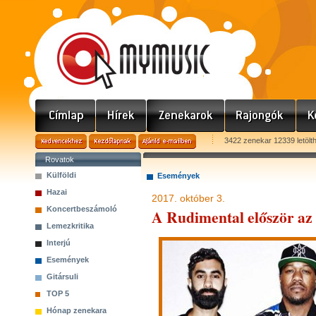
3422 zenekar 12339 letölt
Rovatok
Külföldi
Események
Hazai
2017. október 3.
Koncertbeszámoló
A Rudimental először a
Lemezkritika
Interjú
Események
Gitársuli
TOP 5
Hónap zenekara