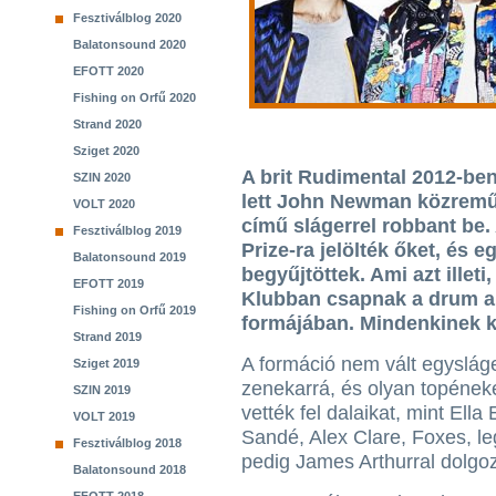
Fesztiválblog 2020
Balatonsound 2020
EFOTT 2020
Fishing on Orfű 2020
Strand 2020
Sziget 2020
A brit Rudimental 2012-ben,
SZIN 2020
lett John Newman közreműk
VOLT 2020
című slágerrel robbant be
Fesztiválblog 2019
Prize-ra jelölték őket, és e
Balatonsound 2019
begyűjtöttek. Ami azt illet
EFOTT 2019
Klubban csapnak a drum an
Fishing on Orfű 2019
formájában. Mindenkinek k
Strand 2019
A formáció nem vált egyslág
Sziget 2019
zenekarrá, és olyan topének
SZIN 2019
vették fel dalaikat, mint Ella
VOLT 2019
Sandé, Alex Clare, Foxes, l
Fesztiválblog 2018
pedig James Arthurral dolgoz
Balatonsound 2018