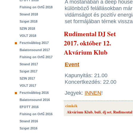
EFOTT 2018
A mostanában a deep house f
Fishing on Orfű 2018
különböző felállásokban már 
vidámságot és pozitív energ
Strand 2018
set formájában térnek vissz
Sziget 2018
SZIN 2018
Rudimental DJ Set
VOLT 2018
2017. október 12.
Fesztiválblog 2017
Akvárium Klub
Balatonsound 2017
Fishing on Orfű 2017
Event
Strand 2017
Sziget 2017
Kapunyitás: 21.00
SZIN 2017
Koncertkezdés: 22.00
VOLT 2017
Jegyek:
INNEN
!
Fesztiválblog 2016
Balatonsound 2016
cimkék
EFOTT 2016
Akvárium Klub
,
buli
,
dj set
,
Rudimental
Fishing on Orfű 2016
Strand 2016
Sziget 2016