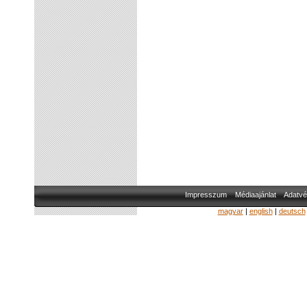
Impresszum
Médiaajánlat
Adatvé
magyar
|
english
|
deutsch