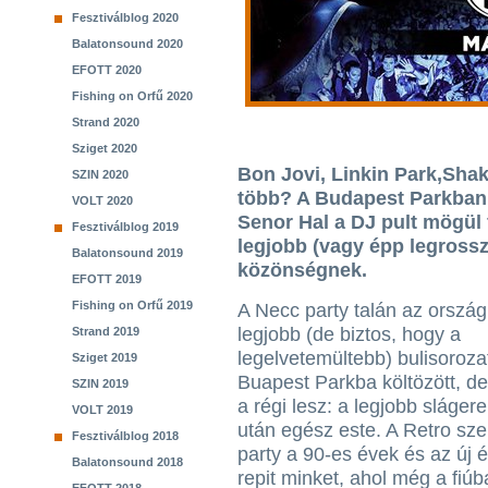
Fesztiválblog 2020
Balatonsound 2020
EFOTT 2020
Fishing on Orfű 2020
Strand 2020
Sziget 2020
Bon Jovi, Linkin Park,Shak
SZIN 2020
több? A Budapest Parkban 
VOLT 2020
Senor Hal a DJ pult mögül 
Fesztiválblog 2019
legjobb (vagy épp legrossz
Balatonsound 2019
közönségnek.
EFOTT 2019
Fishing on Orfű 2019
A Necc party talán az ország
legjobb (de biztos, hogy a
Strand 2019
legelvetemültebb) bulisoroza
Sziget 2019
Buapest Parkba költözött, d
SZIN 2019
a régi lesz: a legjobb sláge
VOLT 2019
után egész este. A Retro sz
Fesztiválblog 2018
party a 90-es évek és az új
Balatonsound 2018
repit minket, ahol még a fiú