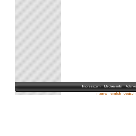
Impresszum
Médiaajánlat
Adatvé
magyar
|
english
|
deutsch