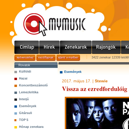
3422 zenekar 12339 letölt
Rovatok
Külföldi
Események
Hazai
2017. május 17. |
Stewie
Koncertbeszámoló
Vissza az ezredfordulóig
Lemezkritika
Interjú
Események
Gitársuli
TOP 5
Hónap zenekara