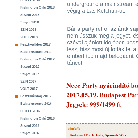
EFOTT 2018
underground a mainstream és
Fishing on Orfű 2018
végig a Las Ketchup-ot.
Strand 2018
Sziget 2018
Bár a party retro, az árak saj
SZIN 2018
nem ússzuk meg a jegyet, és
VOLT 2018
szóval ajánlott idejében bes
Fesztiválblog 2017
lesz, hisz most újitották fel 
Balatonsound 2017
embert tud majd befogadni. 
Fishing on Orfű 2017
táncot.
Strand 2017
Sziget 2017
SZIN 2017
Necc Party nyárindító bu
VOLT 2017
2017.05.19. Budapest Pa
Fesztiválblog 2016
Jegyek: 999/1499 ft
Balatonsound 2016
EFOTT 2016
Fishing on Orfű 2016
Strand 2016
cimkék
Sziget 2016
Budapest Park
,
buli
,
Spanish Wax