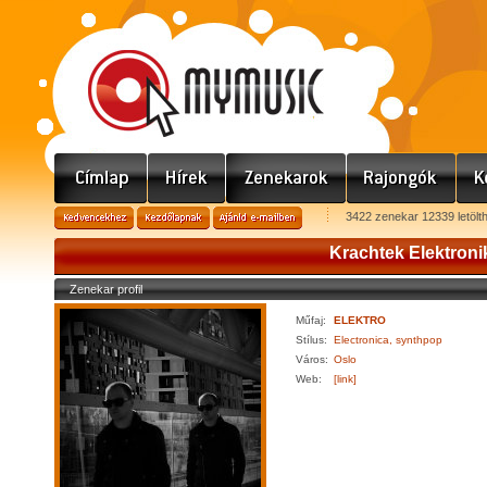
3422 zenekar 12339 letölt
Krachtek Elektroni
Zenekar profil
Műfaj:
ELEKTRO
Stílus:
Electronica, synthpop
Város:
Oslo
Web:
[link]