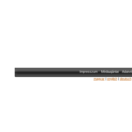
Impresszum
Médiaajánlat
Adatvé
magyar
|
english
|
deutsch