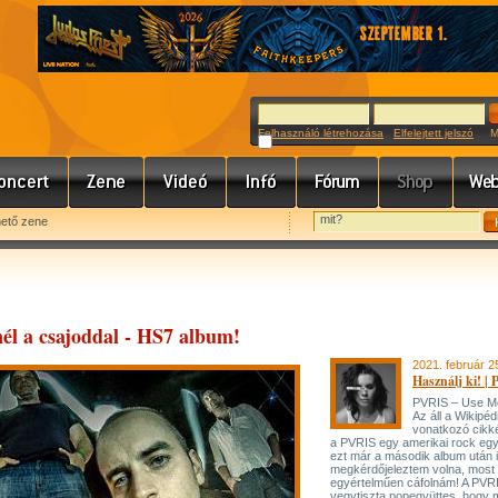
Felhasználó létrehozása
Elfelejtett jelszó
Meg
hető zene
él a csajoddal - HS7 album!
2021. február 2
Használj ki! |
PVRIS – Use Me
Az áll a Wikipéd
vonatkozó cikk
a PVRIS egy amerikai rock egy
ezt már a második album után 
megkérdőjeleztem volna, most 
egyértelműen cáfolnám! A PVR
vegytiszta popegyüttes, hogy