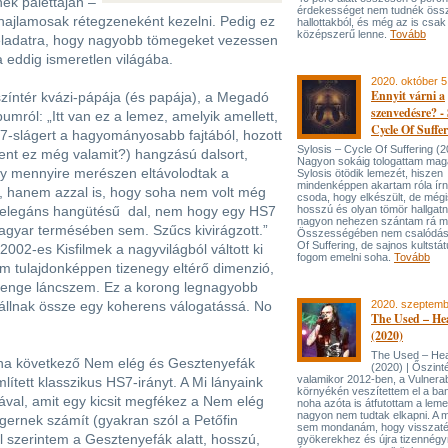
ék palettáján –
érdekességet nem tudnék öss
hajlamosak rétegzeneként kezelni. Pedig ez
hallottakból, és még az is cs
középszerű lenne.
Tovább
feladatra, hogy nagyobb tömegeket vezessen
eddig ismeretlen világába.
2020. október 5
Ennyit várni a
színtér kvázi-pápája (és papája), a Megadó
szenvedésre? - 
bumról: „Itt van ez a lemez, amelyik amellett,
Cycle Of Suffe
-slágert a hagyományosabb fajtából, hozott
Sylosis – Cycle Of Suffering (2
elent ez még valamit?) hangzású dalsort,
Nagyon sokáig tologattam maga
gy mennyire merészen eltávolodtak a
Sylosis ötödik lemezét, hiszen
mindenképpen akartam róla írni
, hanem azzal is, hogy soha nem volt még
csoda, hogy elkészült, de mégi
 elegáns hangütésű dal, nem hogy egy HS7
hosszú és olyan tömör hallgatn
nagyon nehezen szántam rá 
magyar termésében sem. Szűcs kivirágzott.”
Összességében nem csalódás
Of Suffering, de sajnos kultst
 2002-es Kisfilmek a nagyvilágból váltott ki
fogom emelni soha.
Tovább
m tulajdonképpen tizenegy eltérő dimenzió,
yenge láncszem. Ez a korong legnagyobb
állnak össze egy koherens válogatássá. No
2020. szeptemb
The Used – He
(2020)
The Used – He
utána következő Nem elég és Gesztenyefák
(2020) | Őszint
valamikor 2012-ben, a Vulnera
említett klasszikus HS7-irányt. A Mi lányaink
környékén veszítettem el a ban
ával, amit egy kicsit megfékez a Nem elég
noha azóta is átfutottam a lem
nagyon nem tudtak elkapni. A 
gernek számít (gyakran szól a Petőfin
sem mondanám, hogy visszaté
 szerintem a Gesztenyefák alatt, hosszú,
gyökerekhez és újra tizennég