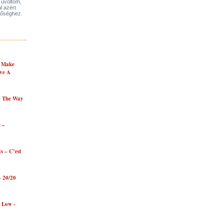
üvöltöm,
l azért
tőséghez.
- Make
ve A
– The Way
 –
ts – C’est
– 20/20
e Low -