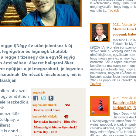
is kételkednék, hogy Lynn Gun
még egyáltalán, hogy hogyan ke
egy gitárt…
Tovább
2021. február 1
Machine Gun K
poppunk babér
Machine Gun Ke
Tickets To My 
reggelt|Négy év után jelentkezik új
(2020) | Amikor először szembe
k legrégebbi és legmegbízhatóbb
szőke srác a Sleeping With Sir
című klipjében, egyáltalán nem 
 a reggelt tizenegy dala egytől egyig
hogy mégis mire ez a nagy hy
körülötte. Sőt, a rapes albumai
 értelmében: élvezet hallgatni őket,
komálom a mai napig sem, úg
re nyújtják a jól megszokott, jellegzetes
amikor jött a bejelentés, hogy s
következik, nagyon kíváncsi le
maradnak. De nézzük részletesen, mit is
hajdani rapstar fogja megreform
arabjai!
2020-as poppunk színteret? Ug
Tovább
lternatív szót:
megosztás
ogy amit itthon
2021. február 1
eleilleszkedik a
Ez miért műkö
kapcsolódó linkek
bárkinél is? |
nk
Heaven Street Seven
 nemzetközi
Neck Deep – All
kapcsolódó cikkek
Distortions Are 
oldplay, a
(2020)|Negyedik lemezéhez ér
Ínyencekre hangolva - Blue sPot
lers).
walesi poppunk brigád, én pedi
Manapság ki hisz az ilyesminek?
csinálok akármit, egyszerűen 
t is gond
Green Day - Uno!
hogy miért népszerű a Neck D
40 perc alatt összesen 5 percn