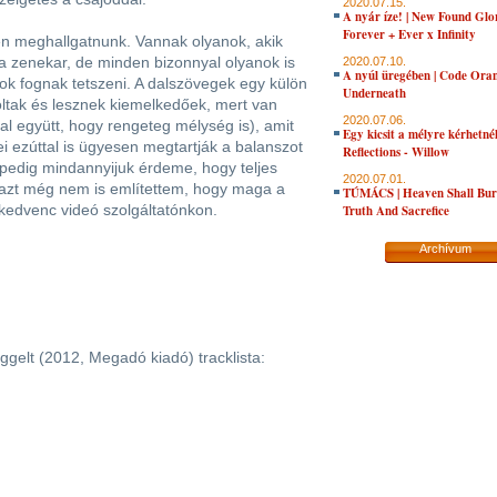
2020.07.15.
A nyár íze! | New Found Glo
Forever + Ever x Infinity
n meghallgatnunk. Vannak olyanok, akik
a zenekar, de minden bizonnyal olyanok is
2020.07.10.
A nyúl üregében | Code Oran
ok fognak tetszeni. A dalszövegek egy külön
Underneath
oltak és lesznek kiemelkedőek, mert van
2020.07.06.
l együtt, hogy rengeteg mélység is), amit
Egy kicsit a mélyre kérhetné
 ezúttal is ügyesen megtartják a balanszot
Reflections - Willow
 pedig mindannyijuk érdeme, hogy teljes
2020.07.01.
azt még nem is említettem, hogy maga a
TÚMÁCS | Heaven Shall Bur
 kedvenc videó szolgáltatónkon.
Truth And Sacrefice
Archívum
gelt (2012, Megadó kiadó) tracklista: