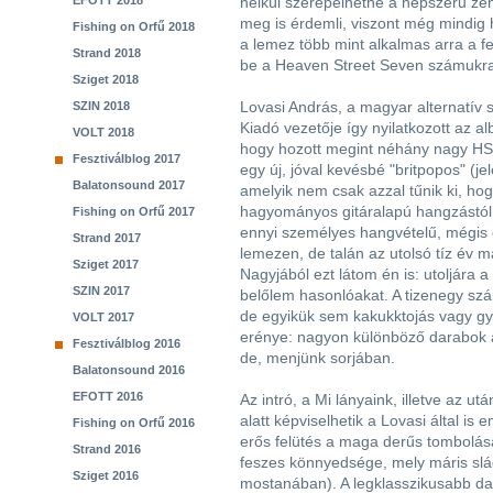
EFOTT 2018
nélkül szerepelhetne a népszerű zen
meg is érdemli, viszont még mindig 
Fishing on Orfű 2018
a lemez több mint alkalmas arra a 
Strand 2018
be a Heaven Street Seven számukra 
Sziget 2018
Lovasi András, a magyar alternatív 
SZIN 2018
Kiadó vezetője így nyilatkozott az al
VOLT 2018
hogy hozott megint néhány nagy HS7
Fesztiválblog 2017
egy új, jóval kevésbé "britpopos" (j
Balatonsound 2017
amelyik nem csak azzal tűnik ki, ho
hagyományos gitáralapú hangzástól
Fishing on Orfű 2017
ennyi személyes hangvételű, mégis
Strand 2017
lemezen, de talán az utolsó tíz év 
Sziget 2017
Nagyjából ezt látom én is: utoljára a
SZIN 2017
belőlem hasonlóakat. A tizenegy szá
de egyikük sem kakukktojás vagy g
VOLT 2017
erénye: nagyon különböző darabok 
Fesztiválblog 2016
de, menjünk sorjában.
Balatonsound 2016
EFOTT 2016
Az intró, a Mi lányaink, illetve az 
alatt képviselhetik a Lovasi által is 
Fishing on Orfű 2016
erős felütés a maga derűs tombolás
Strand 2016
feszes könnyedsége, mely máris slá
Sziget 2016
mostanában). A legklasszikusabb dal