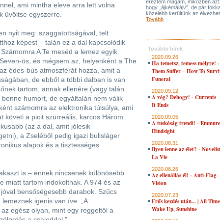
éreztem magam, miközben azt 
nnel, ami mintha eleve arra lett volna
hogy „ájkémálájv”, de pár fokka
k üvöltse egyszerre.
közelebb kerültünk az élvezhe
Tovább
en nyit meg: szaggatottságával, telt
thoz képest – talán ez a dal kapcsolódik
További hírek
. Számomra A Te meséd a lemez egyik
2020.09.26.
 Seven-ös, és mégsem az, helyenként a The
Ha temetsz, temess mélyre! 
 az édes-bús atmoszférát hozza, amit a
Them Suffer – How To Survi
Funeral
ságában, de ebből a többi dalban is van
őnek tartom, annak ellenére (vagy talán
2020.09.12.
A vég? Dehogy! - Currents 
k benne humort, de egyáltalán nem válik
It Ends
őként számomra az elektronika túlsúlya, ami
t követi a picit szürreális, karcos Három
2020.09.05.
A tuskóság trendi! - Emmure
kusabb (az a dal, amit jólesik
Hindsight
ni), a Zseléből pedig igazi bulisláger
2020.08.31.
ronikus alapok és a tisztességes
Ilyen lenne az élet? - Novelis
La Vie
2020.08.26.
zakaszt is – ennek nincsenek különösebb
Az ellenállás él! - Anti-Flag 
e miatt tartom indokoltnak. A 974 és az
Vision
is jóval bensőségesebb darabok. Szűcs
2020.07.23.
 lemeznek igenis van íve: „A
Erős kezdés után... | All Tim
Wake Up, Sunshine
az egész olyan, mint egy reggeltől a
zélgetés a csajoddal.”