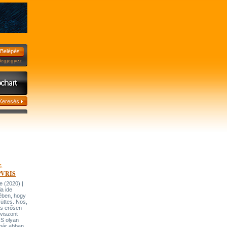
jegyez
5.
 PVRIS
 (2020) |
ia ide
ében, hogy
üttes. Nos,
is erősen
viszont
IS olyan
 már abban