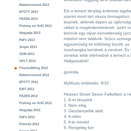
Balatonsound 2013
Ezt a lemezt tényleg érdemes egybe
EFOTT 2013
szerint most tért vissza önmagához 
FEZEN 2013
lesznek, akiknek éppen az újdonság
Fishing on Orfű 2013
cikket is megérdemelnének: azért v
bennük egy olyan közvetlenség (azza
Hegyalja 2013
máshol nem találunk. Szűcs szövegei
PaFe 2013
egyszerűség és költőiség között, az
Sziget 2013
összhangba kerülnek a zenével. És 
SZIN 2013
zenekar tette elérhetővé a lemezt a
Hallgassátok!
VOLT 2013
Fesztiválblog 2012
govinda
Balatonsound 2012
EFOTT 2012
MyMusic értékelés: 9/10
EXIT 2012
Heaven Street Seven Felkeltem a reg
FEZEN 2012
1. A mi lányaink
Fishing on Orfű 2012
2. Nem elég
Hegyalja 2012
3. Gesztenyefák alatt
4. A réten
PaFe 2012
5. A te meséd
Pohoda 2012
6. Rengeteg bor