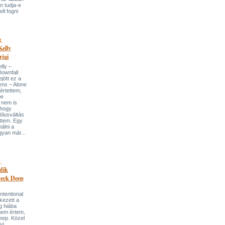
n tudja-e
ll fogni
4.
elly
jai
lly –
Downfall
jött ez a
ens – Alone
értettem,
pe
t nem is
yhogy
tílusváltás
ttem. Egy
álni a
yan már...
1.
dik
 Neck Deep
Intentional
kezett a
g hiába
nem értem,
eep. Közel
yi