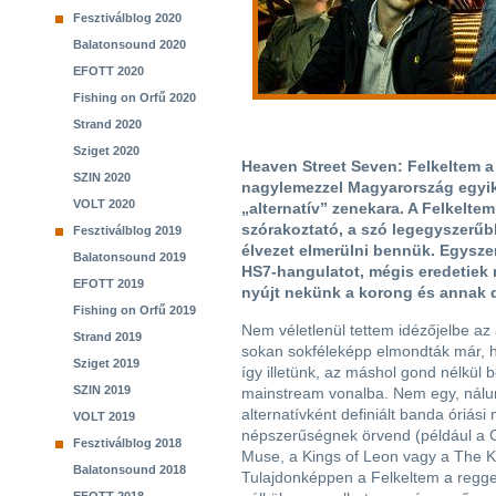
Fesztiválblog 2020
Balatonsound 2020
EFOTT 2020
Fishing on Orfű 2020
Strand 2020
Sziget 2020
Heaven Street Seven: Felkeltem a 
SZIN 2020
nagylemezzel Magyarország egyi
VOLT 2020
„alternatív” zenekara. A Felkeltem
szórakoztató, a szó legegyszerűbb
Fesztiválblog 2019
élvezet elmerülni bennük. Egyszer
Balatonsound 2019
HS7-hangulatot, mégis eredetiek 
EFOTT 2019
nyújt nekünk a korong és annak d
Fishing on Orfű 2019
Nem véletlenül tettem idézőjelbe az a
Strand 2019
sokan sokféleképp elmondták már, h
Sziget 2019
így illetünk, az máshol gond nélkül b
SZIN 2019
mainstream vonalba. Nem egy, nálu
alternatívként definiált banda óriási
VOLT 2019
népszerűségnek örvend (például a C
Fesztiválblog 2018
Muse, a Kings of Leon vagy a The Kil
Balatonsound 2018
Tulajdonképpen a Felkeltem a reggel