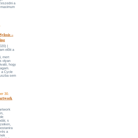
zeszedni a
ak maximum
.
Sylosis –
ring
020) |
m előtt a
, mert
s olyan
ivaló, hogy
magam.
 a Cycle
átuszba sem
er 30.
artwork
artwork
én,
ble
dát, s
ezeiken,
mostanira
rés a
ynek