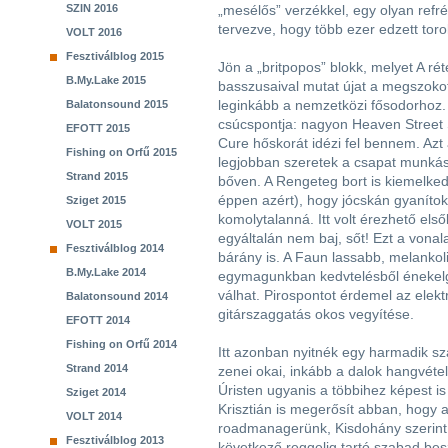
SZIN 2016
„mesélős” verzékkel, egy olyan refré
tervezve, hogy több ezer edzett toro
VOLT 2016
Fesztiválblog 2015
Jön a „britpopos” blokk, melyet A rét
B.My.Lake 2015
basszusaival mutat újat a megszokot
leginkább a nemzetközi fősodorhoz
Balatonsound 2015
csúcspontja: nagyon Heaven Street
EFOTT 2015
Cure hőskorát idézi fel bennem. Azt
Fishing on Orfű 2015
legjobban szeretek a csapat munkás
Strand 2015
bőven. A Rengeteg bort is kiemelked
éppen azért), hogy jócskán gyaníto
Sziget 2015
komolytalanná. Itt volt érezhető els
VOLT 2015
egyáltalán nem baj, sőt! Ezt a vonala
Fesztiválblog 2014
bárány is. A Faun lassabb, melankoli
B.My.Lake 2014
egymagunkban kedvtelésből énekelget
válhat. Pirospontot érdemel az elekt
Balatonsound 2014
gitárszaggatás okos vegyítése.
EFOTT 2014
Fishing on Orfű 2014
Itt azonban nyitnék egy harmadik s
Strand 2014
zenei okai, inkább a dalok hangvétel
Úristen ugyanis a többihez képest 
Sziget 2014
Krisztián is megerősít abban, hogy a
VOLT 2014
roadmanagerünk, Kisdohány szerint 
Fesztiválblog 2013
következő reggelig tartó szabad bes