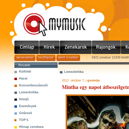
3422 zenekar 12339 letölt
Rovatok
Külföldi
Lemezkritika
Hazai
2012. október 7. |
govinda
Mintha egy napot átbeszélgetn
Koncertbeszámoló
Lemezkritika
Interjú
Események
Gitársuli
TOP 5
Hónap zenekara