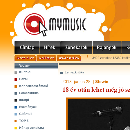
3422 zenekar 12339 letölt
Rovatok
Külföldi
Lemezkritika
Hazai
2013. június 28. |
Stewie
Koncertbeszámoló
18 év után lehet még jó 
Lemezkritika
Interjú
Események
Gitársuli
TOP 5
Hónap zenekara