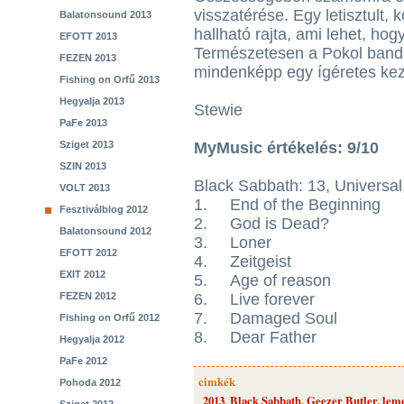
visszatérése. Egy letisztult, 
Balatonsound 2013
hallható rajta, ami lehet, ho
EFOTT 2013
Természetesen a Pokol band
FEZEN 2013
mindenképp egy ígéretes kez
Fishing on Orfű 2013
Hegyalja 2013
Stewie
PaFe 2013
Sziget 2013
MyMusic értékelés: 9/10
SZIN 2013
Black Sabbath: 13, Universal
VOLT 2013
1.
End of the Beginning
Fesztiválblog 2012
2.
God is Dead?
Balatonsound 2012
3.
Loner
EFOTT 2012
4.
Zeitgeist
EXIT 2012
5.
Age of reason
FEZEN 2012
6.
Live forever
7.
Damaged Soul
Fishing on Orfű 2012
8.
Dear Father
Hegyalja 2012
PaFe 2012
cimkék
Pohoda 2012
2013
,
Black Sabbath
,
Geezer Butler
,
leme