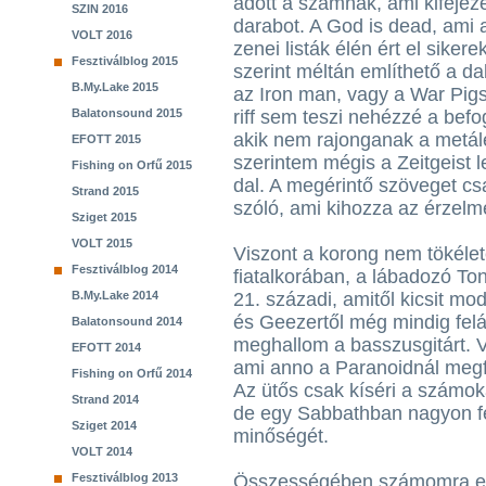
adott a számnak, ami kifejeze
SZIN 2016
darabot. A God is dead, ami 
VOLT 2016
zenei listák élén ért el sikere
Fesztiválblog 2015
szerint méltán említhető a da
B.My.Lake 2015
az Iron man, vagy a War Pig
Balatonsound 2015
riff sem teszi nehézzé a be
akik nem rajonganak a metálé
EFOTT 2015
szerintem mégis a Zeitgeist l
Fishing on Orfű 2015
dal. A megérintő szöveget cs
Strand 2015
szóló, ami kihozza az érzelm
Sziget 2015
VOLT 2015
Viszont a korong nem tökélet
Fesztiválblog 2014
fiatalkorában, a lábadozó Ton
B.My.Lake 2014
21. századi, amitől kicsit m
és Geezertől még mindig felá
Balatonsound 2014
meghallom a basszusgitárt. V
EFOTT 2014
ami anno a Paranoidnál megfo
Fishing on Orfű 2014
Az ütős csak kíséri a számo
Strand 2014
de egy Sabbathban nagyon fe
Sziget 2014
minőségét.
VOLT 2014
Fesztiválblog 2013
Összességében számomra ez 