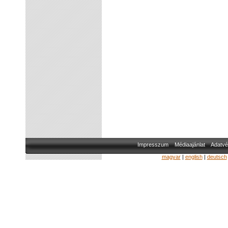
Impresszum
Médiaajánlat
Adatvé
magyar
|
english
|
deutsch