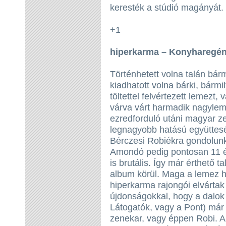
keresték a stúdió magányát.
+1
hiperkarma – Konyhareg
Történhetett volna talán bár
kiadhatott volna bárki, bármil
töltettel felvértezett lemezt,
várva várt harmadik nagyleme
ezredforduló utáni magyar z
legnagyobb hatású együttesé
Bérczesi Robiékra gondolunk
Amondó pedig pontosan 11 é
is brutális. Így már érthető t
album körül. Maga a lemez ho
hiperkarma rajongói elvártak
újdonságokkal, hogy a dalok
Látogatók, vagy a Pont) már 
zenekar, vagy éppen Robi. Az