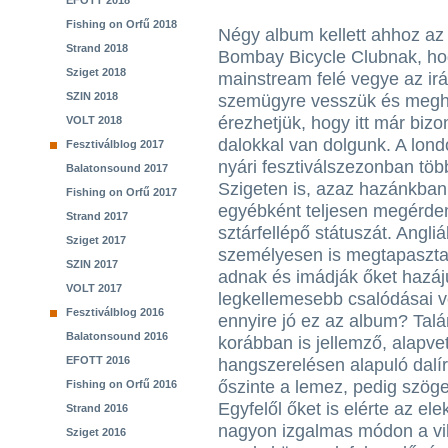
EFOTT 2018
Fishing on Orfű 2018
Négy album kellett ahhoz az
Strand 2018
Bombay Bicycle Clubnak, ho
Sziget 2018
mainstream felé vegye az ir
SZIN 2018
szemügyre vesszük és meghal
érezhetjük, hogy itt már bi
VOLT 2018
dalokkal van dolgunk. A lond
Fesztiválblog 2017
nyári fesztiválszezonban több
Balatonsound 2017
Szigeten is, azaz hazánkban 
Fishing on Orfű 2017
egyébként teljesen megérdeme
Strand 2017
sztárfellépő státuszát. Angl
Sziget 2017
személyesen is megtapasztal
SZIN 2017
adnak és imádják őket hazáju
VOLT 2017
legkellemesebb csalódásai v
Fesztiválblog 2016
ennyire jó ez az album? Talá
Balatonsound 2016
korábban is jellemző, alapv
EFOTT 2016
hangszerelésen alapuló dalír
őszinte a lemez, pedig szöge
Fishing on Orfű 2016
Egyfelől őket is elérte az el
Strand 2016
nagyon izgalmas módon a vil
Sziget 2016