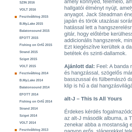
amely könnyed, felemelő, á
SZIN 2016
hallgatói élményt nyújt, amel
VOLT 2016
anyagot. Jack Steadman éneke
Fesztiválblog 2015
japán és török utazásai során
B.My.Lake 2015
hatással lett a hangszerelés
Balatonsound 2015
gitár, hogy előtérbe kerülhe
EFOTT 2015
addicionális hangszerek, mint
Fishing on Orfű 2015
Ezt kiegészítve kerültek a d
Strand 2015
betétek és szinti-dallamok.
Sziget 2015
Ajánlott dal:
Feel: A banda n
VOLT 2015
és hangzással, szögelős má
Fesztiválblog 2014
basszussal és fülbemászó da
B.My.Lake 2014
klip is hű a dal hangzásvilág
Balatonsound 2014
EFOTT 2014
alt-J – This Is All Yours
Fishing on Orfű 2014
Strand 2014
Érdekes kérdés fogalmazódo
Sziget 2014
az alt-J második albuma, a Th
VOLT 2014
zenekar abba a mostanság e
Fesztiválblog 2013
nagyon erős, slágerekkel tele