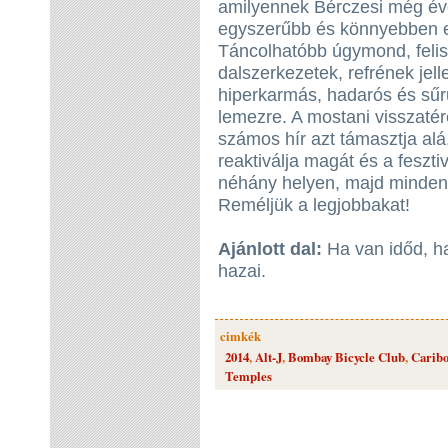
amilyennek Bérczesi még éve
egyszerűbb és könnyebben e
Táncolhatóbb úgymond, feli
dalszerkezetek, refrének jel
hiperkarmás, hadarós és sűr
lemezre. A mostani visszatér
számos hír azt támasztja alá
reaktiválja magát és a feszt
néhány helyen, majd minden b
Reméljük a legjobbakat!
Ajánlott dal:
Ha van időd, h
hazai.
cimkék
2014
,
Alt-J
,
Bombay Bicycle Club
,
Carib
Temples