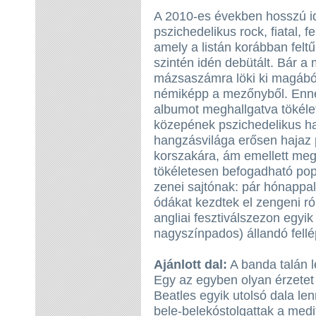
A 2010-es években hosszú i
pszichedelikus rock, fiatal, f
amely a listán korábban fel
szintén idén debütált. Bár 
mázsaszámra löki ki magábó
némiképp a mezőnyből. Enne
albumot meghallgatva tökéle
közepének pszichedelikus ha
hangzásvilága erősen hajaz p
korszakára, ám emellett megf
tökéletesen befogadható popz
zenei sajtónak: pár hónappa
ódákat kezdtek el zengeni ró
angliai fesztiválszezon egyi
nagyszínpados) állandó fellé
Ajánlott dal:
A banda talán 
Egy az egyben olyan érzetet 
Beatles egyik utolsó dala l
bele-belekóstolgattak a med