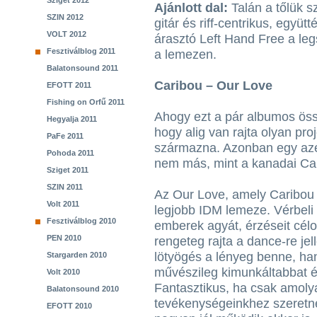
Sziget 2012
Ajánlott dal:
Talán a tőlük 
SZIN 2012
gitár és riff-centrikus, együt
VOLT 2012
árasztó Left Hand Free a le
Fesztiválblog 2011
a lemezen.
Balatonsound 2011
Caribou – Our Love
EFOTT 2011
Fishing on Orfű 2011
Ahogy ezt a pár albumos öss
Hegyalja 2011
hogy alig van rajta olyan pro
PaFe 2011
származna. Azonban egy azér
Pohoda 2011
nem más, mint a kanadai Car
Sziget 2011
SZIN 2011
Az Our Love, amely Caribou 
Volt 2011
legjobb IDM lemeze. Vérbeli 
Fesztiválblog 2010
emberek agyát, érzéseit célo
PEN 2010
rengeteg rajta a dance-re je
lötyögés a lényeg benne, h
Stargarden 2010
művészileg kimunkáltabbat és
Volt 2010
Fantasztikus, ha csak amol
Balatonsound 2010
tevékenységeinkhez szeretné
EFOTT 2010