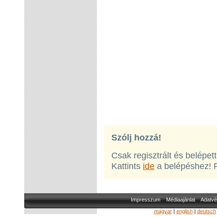
Szólj hozzá!
Csak regisztrált és belépet
Kattints
ide
a belépéshez! 
Impresszum
Médiaajánlat
Adatvé
magyar
|
english
|
deutsch