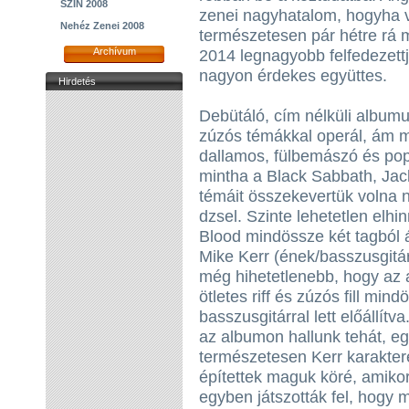
SZIN 2008
zenei nagyhatalom, hogyha v
Nehéz Zenei 2008
természetesen pár hétre rá m
Archívum
2014 legnagyobb felfedezett
nagyon érdekes együttes.
Hirdetés
Debütáló, cím nélküli albumu
zúzós témákkal operál, ám m
dallamos, fülbemászó és pop
mintha a Black Sabbath, Jac
témáit összekevertük volna
dzsel. Szinte lehetetlen elhi
Blood mindössze két tagból ál
Mike Kerr (ének/basszusgitár
még hihetetlenebb, hogy az 
ötletes riff és zúzós fill mi
basszusgitárral lett előállítv
az albumon hallunk tehát, eg
természetesen Kerr karakte
építettek maguk köré, amikor 
egyben játszották fel, hogy 