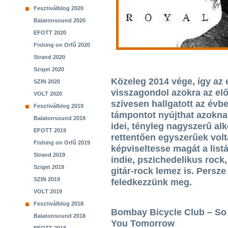
Fesztiválblog 2020
Balatonsound 2020
EFOTT 2020
Fishing on Orfű 2020
Strand 2020
Sziget 2020
Közeleg 2014 vége, így az 
SZIN 2020
visszagondol azokra az el
VOLT 2020
szívesen hallgatott az évben
Fesztiválblog 2019
támpontot nyújthat azoknak
Balatonsound 2019
idei, tényleg nagyszerű al
EFOTT 2019
rettentően egyszerűek volt
Fishing on Orfű 2019
képviseltesse magát a listá
Strand 2019
indie, pszichedelikus rock
Sziget 2019
gitár-rock lemez is. Persz
SZIN 2019
feledkezzünk meg.
VOLT 2019
Fesztiválblog 2018
Bombay Bicycle Club – So
Balatonsound 2018
You Tomorrow