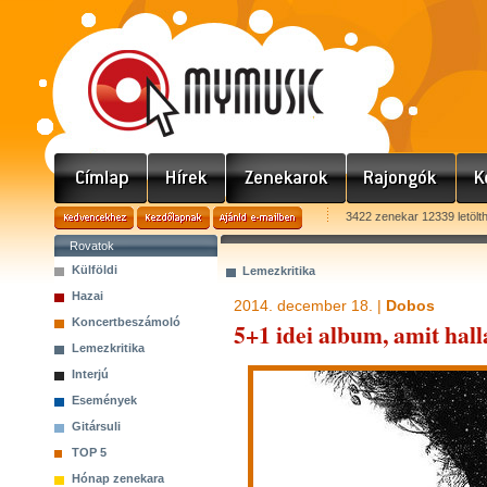
3422 zenekar 12339 letölt
Rovatok
Külföldi
Lemezkritika
Hazai
2014. december 18. |
Dobos
Koncertbeszámoló
5+1 idei album, amit hall
Lemezkritika
Interjú
Események
Gitársuli
TOP 5
Hónap zenekara