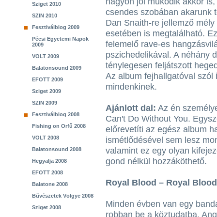
nagyon jól működik akkor is, 
Sziget 2010
csendes szobában akarunk té
SZIN 2010
Dan Snaith-re jellemző mély
Fesztiválblog 2009
esetében is megtalálható. Ez 
Pécsi Egyetemi Napok
felemelő rave-es hangzásvilá
2009
pszichedelikával. A néhány d
VOLT 2009
ténylegesen feljátszott hege
Balatonsound 2009
Az album fejhallgatóval szól i
EFOTT 2009
mindenkinek.
Sziget 2009
SZIN 2009
Ajánlott dal:
Az én személye
Fesztiválblog 2008
Can't Do Without You. Egyszer
Fishing on Orfű 2008
előrevetíti az egész album ha
VOLT 2008
ismétlődésével sem lesz mon
valamint ez egy olyan kifeje
Balatonsound 2008
gond nélkül hozzáköthető.
Hegyalja 2008
EFOTT 2008
Royal Blood – Royal Blood
Balatone 2008
Bűvészetek Völgye 2008
Minden évben van egy banda
Sziget 2008
robban be a köztudatba. Angl