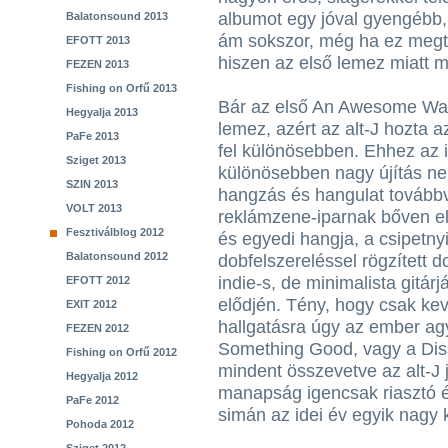
albumot egy jóval gyengébb, 
Balatonsound 2013
ám sokszor, még ha ez megtö
EFOTT 2013
hiszen az első lemez miatt m
FEZEN 2013
Fishing on Orfű 2013
Bár az első An Awesome Wa
Hegyalja 2013
lemez, azért az alt-J hozta a
PaFe 2013
fel különösebben. Ehhez az 
Sziget 2013
különösebben nagy újítás nem
SZIN 2013
hangzás és hangulat továbbv
VOLT 2013
reklámzene-iparnak bőven e
Fesztiválblog 2012
és egyedi hangja, a csipetny
Balatonsound 2012
dobfelszereléssel rögzített 
indie-s, de minimalista gitár
EFOTT 2012
elődjén. Tény, hogy csak ke
EXIT 2012
hallgatásra úgy az ember ag
FEZEN 2012
Something Good, vagy a Diss
Fishing on Orfű 2012
mindent összevetve az alt-J 
Hegyalja 2012
manapság igencsak riasztó é
PaFe 2012
simán az idei év egyik nagy 
Pohoda 2012