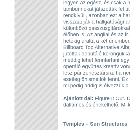
legyen az egész, és csak a n
tamburinokat játszották fel 
rendkívüli, azonban ezt a ha
visszaadják a hallgatóságna
különböző basszusgitárokkal 
élőben is. Az angliai és az ír
hetekig uralta a két úriembe
Billboard Top Alternative Alb
jutottak debütáló korongukka
meddig lehet fenntartani eg
operáló együttes kreatív von
lesz pár zenésztársra, ha n
esetleg önismétlők lenni. E
mi pedig addig is élvezzük a
Ajánlott dal:
Figure It Out. 
dallamos és énekelhető. Mi 
Temples – Sun Structures