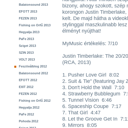
Balatonsound 2013
bizony, ahogy szokott, szép
korongon Justin Timberlake, m
EFOTT 2013
kelt. De majd hátha a videokl
FEZEN 2013
stylinggal maszkulinabb lesz
Fishing on Orfű 2013
élményt nyújthat!
Hegyalja 2013
PaFe 2013
MyMusic értékelés: 7/10
Sziget 2013
SZIN 2013
Justin Timberlake: The 20/20
VOLT 2013
(RCA, 2013)
Fesztiválblog 2012
Balatonsound 2012
1. Pusher Love Girl 8:02
EFOTT 2012
2. Suit & Tie" (featuring Jay
3. Don't Hold the Wall 7:10
EXIT 2012
4. Strawberry Bubblegum 7
FEZEN 2012
5. Tunnel Vision 6:46
Fishing on Orfű 2012
6. Spaceship Coupe 7:17
Hegyalja 2012
7. That Girl 4:47
PaFe 2012
8. Let the Groove Get In 7:1
Pohoda 2012
9. Mirrors 8:05