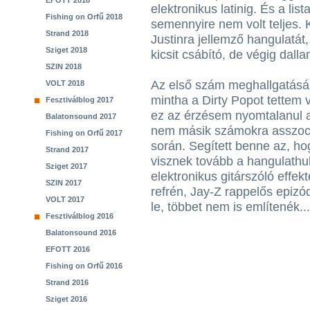
EFOTT 2018
elektronikus latinig. És a lista 
Fishing on Orfű 2018
semennyire nem volt teljes.
Strand 2018
Justinra jellemző hangulatát, 
Sziget 2018
kicsit csábító, de végig dall
SZIN 2018
Az első szám meghallgatásáná
VOLT 2018
mintha a Dirty Popot tettem 
Fesztiválblog 2017
ez az érzésem nyomtalanul 
Balatonsound 2017
nem másik számokra asszoci
Fishing on Orfű 2017
során. Segített benne az, ho
Strand 2017
visznek tovább a hangulathu
Sziget 2017
elektronikus gitárszóló effek
SZIN 2017
refrén, Jay-Z rappelős epiz
VOLT 2017
le, többet nem is említenék...
Fesztiválblog 2016
Balatonsound 2016
EFOTT 2016
Fishing on Orfű 2016
Strand 2016
Sziget 2016