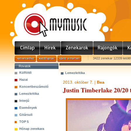
3422 zenekar 12339 letölt
Rovatok
Külföldi
Lemezkritika
Hazai
2013. október 7. |
Bea
Koncertbeszámoló
Justin Timberlake 20/20 
Lemezkritika
Interjú
Események
Gitársuli
TOP 5
Hónap zenekara