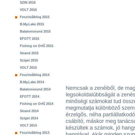
SZIN 2016
VOLT 2016
Fesztiválblog 2015
B.My.Lake 2015
Balatonsound 2015
EFOTT 2015
Fishing on Orfű 2015
Strand 2015
Sziget 2015
VOLT 2015
Fesztiválblog 2014
B.My.Lake 2014
Nemcsak a zenéiből, de magá
Balatonsound 2014
legsokoldalúbbságát a zenés
EFOTT 2014
minőségi számokat tud össz
Fishing on Orfű 2014
megmutatja különböző szemé
Strand 2014
érzelgős, néha partiállatkod
Sziget 2014
csábító, máskor meg tanácsa
VOLT 2014
készültek a számok, jó hangs
Fesztiválblog 2013
hangjával. Akár minden szupe