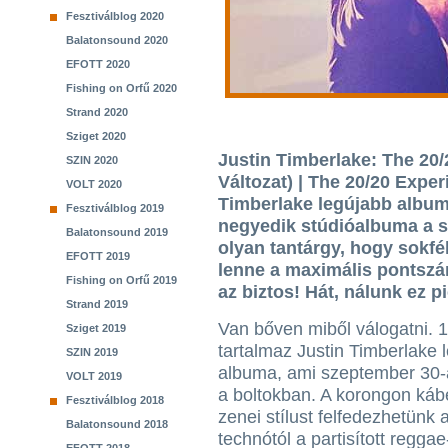
Fesztiválblog 2020
Balatonsound 2020
EFOTT 2020
Fishing on Orfű 2020
Strand 2020
Sziget 2020
Justin Timberlake: The 20/
SZIN 2020
Változat) | The 20/20 Exper
VOLT 2020
Timberlake legújabb album
Fesztiválblog 2019
negyedik stúdióalbuma a s
Balatonsound 2019
olyan tantárgy, hogy sokfél
EFOTT 2019
lenne a maximális pontszá
Fishing on Orfű 2019
az biztos! Hát, nálunk ez p
Strand 2019
Van bőven miből válogatni. 
Sziget 2019
tartalmaz Justin Timberlake 
SZIN 2019
albuma, ami szeptember 30-
VOLT 2019
a boltokban. A korongon ká
Fesztiválblog 2018
zenei stílust felfedezhetünk 
Balatonsound 2018
technótól a partisított reggae