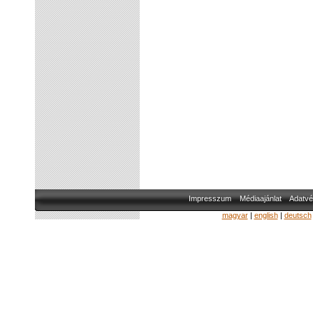
Impresszum
Médiaajánlat
Adatvé
magyar
|
english
|
deutsch