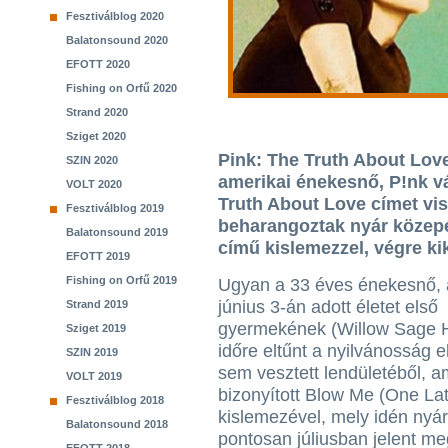
Fesztiválblog 2020
Balatonsound 2020
EFOTT 2020
Fishing on Orfű 2020
Strand 2020
Sziget 2020
Pink: The Truth About Love
SZIN 2020
amerikai énekesnő, P!nk v
VOLT 2020
Truth About Love címet vis
Fesztiválblog 2019
beharangoztak nyár közepé
Balatonsound 2019
című kislemezzel, végre kik
EFOTT 2019
Fishing on Orfű 2019
Ugyan a 33 éves énekesnő, a
június 3-án adott életet első
Strand 2019
gyermekének (Willow Sage H
Sziget 2019
időre eltűnt a nyilvánosság e
SZIN 2019
sem vesztett lendületéből, am
VOLT 2019
bizonyított Blow Me (One Lat
Fesztiválblog 2018
kislemezével, mely idén nyá
Balatonsound 2018
pontosan júliusban jelent me