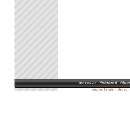
Impresszum
Médiaajánlat
Adatvé
magyar
|
english
|
deutsch