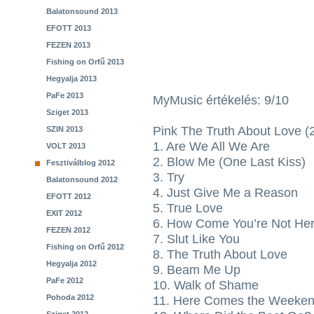
Balatonsound 2013
EFOTT 2013
FEZEN 2013
Fishing on Orfű 2013
Hegyalja 2013
PaFe 2013
MyMusic értékelés: 9/10
Sziget 2013
Pink The Truth About Love (
SZIN 2013
1. Are We All We Are
VOLT 2013
2. Blow Me (One Last Kiss)
Fesztiválblog 2012
3. Try
Balatonsound 2012
4. Just Give Me a Reason
EFOTT 2012
5. True Love
EXIT 2012
6. How Come You’re Not He
FEZEN 2012
7. Slut Like You
Fishing on Orfű 2012
8. The Truth About Love
Hegyalja 2012
9. Beam Me Up
PaFe 2012
10. Walk of Shame
Pohoda 2012
11. Here Comes the Weeke