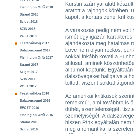
EFOTT 2018
Kurstin szárnyai alatt készült
Fishing on Orfű 2018
aratott a rajongók körében, 
Strand 2018
kapott a kortárs zenei kritikus
Sziget 2018
SZIN 2018
A várakozás pedig nem volt 
ismét egy igazán karakteres 
VOLT 2018
ajándékozta meg hatalmas ra
Fesztiválblog 2017
Love nem olyan rockos, punko
Balatonsound 2017
sokkal inkább követi a Funh
Fishing on Orfű 2017
stílusát, aminek köszönhető
Strand 2017
albumot kaptunk. Egyáltalán
Sziget 2017
dalszövegeket hallgatva a ho
SZIN 2017
töltött, viszont sokkal átgon
VOLT 2017
Fesztiválblog 2016
Az amerikai kritikusok szerint
Balatonsound 2016
remekmű”, ami továbbra is ő
EFOTT 2016
dühét, szemtelenségét, tiszte
személyiségét. A dalszövege
Fishing on Orfű 2016
hiszen P!nk egyáltalán nem
Strand 2016
meg a romantika, a szerele
Sziget 2016