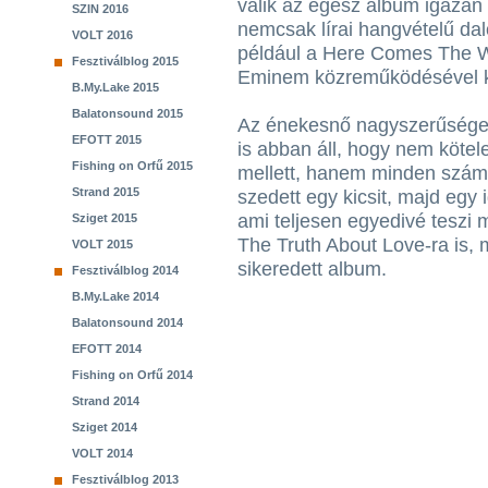
válik az egész album igazán
SZIN 2016
nemcsak lírai hangvételű dalo
VOLT 2016
például a Here Comes The W
Fesztiválblog 2015
Eminem közreműködésével k
B.My.Lake 2015
Balatonsound 2015
Az énekesnő nagyszerűsége a
EFOTT 2015
is abban áll, hogy nem kötele
Fishing on Orfű 2015
mellett, hanem minden szám
Strand 2015
szedett egy kicsit, majd egy 
ami teljesen egyedivé teszi 
Sziget 2015
The Truth About Love-ra is, 
VOLT 2015
sikeredett album.
Fesztiválblog 2014
B.My.Lake 2014
Balatonsound 2014
EFOTT 2014
Fishing on Orfű 2014
Strand 2014
Sziget 2014
VOLT 2014
Fesztiválblog 2013