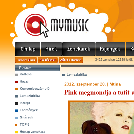
3422 zenekar 12339 letölt
Rovatok
Külföldi
Lemezkritika
Hazai
2012. szeptember 20. |
Mtina
Koncertbeszámoló
Pink megmondja a tutit 
Lemezkritika
Interjú
Események
Gitársuli
TOP 5
Hónap zenekara