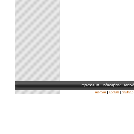
Impresszum
Médiaajánlat
Adatvé
magyar
|
english
|
deutsch