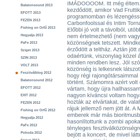
IMÁDOOOOM. Itt még éltem. 
Balatonsound 2013
kezdődött, amikor Vad Fruttik
EFOTT 2013
programomban és lézengésse
FEZEN 2013
Carbonfoolssal és Intim Torna 
Fishing on Orfű 2013
Előbbi jó volt a távolból, u
Hegyalja 2013
nem értelmezhető (nem vagy
közönségnek tetszett. Mindke
PaFe 2013
érződött a teltház. Aztán jött
Sziget 2013
odaértünk, viszonylag közel 
SZIN 2013
minden rendben lesz. Jól szó
VOLT 2013
közönség is lelkesnek látszot
Fesztiválblog 2012
hogy régi rajongótársaimmal
Balatonsound 2012
történt. Számomra azért volt
EFOTT 2012
vártam, hogy újra hallhassam
nagyon kíváncsi voltam hogy
EXIT 2012
hozták az elvártakat, de val
FEZEN 2012
rájuk jellemző nem jött át. A
Fishing on Orfű 2012
emberek már más bioritmusb
Hegyalja 2012
hasonlítottunk a zombi apokali
PaFe 2012
tényleges fesztiválközönség
Pohoda 2012
bejött a koncert, de mivel lát