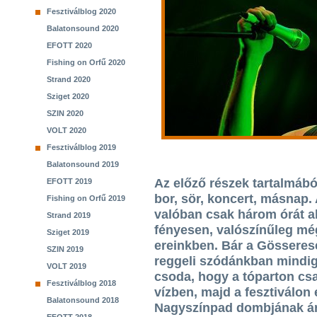
Fesztiválblog 2020
Balatonsound 2020
EFOTT 2020
Fishing on Orfű 2020
Strand 2020
Sziget 2020
SZIN 2020
VOLT 2020
Fesztiválblog 2019
Balatonsound 2019
Az előző részek tartalmából:
EFOTT 2019
bor, sör, koncert, másnap.
Fishing on Orfű 2019
valóban csak három órát a
Strand 2019
fényesen, valószínűleg még
Sziget 2019
ereinkben. Bár a Gösseres
SZIN 2019
reggeli szódánkban mindig
VOLT 2019
csoda, hogy a tóparton csak
Fesztiválblog 2018
vízben, majd a fesztiválon 
Balatonsound 2018
Nagyszínpad dombjának ár