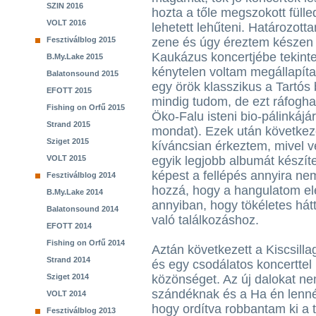
SZIN 2016
hozta a tőle megszokott fülle
VOLT 2016
lehetett lehűteni. Határozott
Fesztiválblog 2015
zene és úgy éreztem készen á
Kaukázus koncertjébe tekinte
B.My.Lake 2015
kénytelen voltam megállapíta
Balatonsound 2015
egy örök klasszikus a Tartó
EFOTT 2015
mindig tudom, de ezt ráfogha
Fishing on Orfű 2015
Öko-Falu isteni bio-pálinkájá
Strand 2015
mondat). Ezek után következe
Sziget 2015
kíváncsian érkeztem, mivel v
VOLT 2015
egyik legjobb albumát készít
képest a fellépés annyira ne
Fesztiválblog 2014
hozzá, hogy a hangulatom el
B.My.Lake 2014
annyiban, hogy tökéletes hátt
Balatonsound 2014
való találkozáshoz.
EFOTT 2014
Fishing on Orfű 2014
Aztán következett a Kiscsilla
Strand 2014
és egy csodálatos koncerttel 
Sziget 2014
közönséget. Az új dalokat n
szándéknak és a Ha én lenné
VOLT 2014
hogy ordítva robbantam ki a 
Fesztiválblog 2013