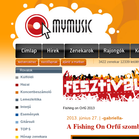
3422 zenekar 12339 letölt
Rovatok
Külföldi
Hazai
Koncertbeszámoló
Lemezkritika
Interjú
Fishing on Orfű 2013
Események
2013. június 27. |
-gabriella-
Gitársuli
A Fishing On Orfű szom
TOP 5
Hónap zenekara