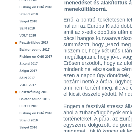
EFOTT 2018
menedéket és alakítottuk át
Fishing on Orfű 2018
menekülttáborrá.
Strand 2018
Erről a pontról tökéletesen le
Sziget 2018
hallani az Európa Kiadó dobb
SZIN 2018
amit az x-edik dobütés után a
VOLT 2018
bácsi hangos kurvaanyázáso
Fesztiválblog 2017
summázott, hogy „Bazd meg
Balatonsound 2017
hiszem el, hogy két ütés utá
megállapítani, hogy jó-e, va
Fishing on Orfű 2017
Erősen érződött, hogy az ut
Strand 2017
mindenkinél elszakadt a cérn
Sziget 2017
ezen a napon úgy döntöttek,
SZIN 2017
bezárni nettó 2 órára, úgyhog
VOLT 2017
ami nem történt meg, illetve 
Fesztiválblog 2016
el kicsit összefolyódott. Min
Balatonsound 2016
Engem a fesztivál stressz ál
EFOTT 2016
ahol a zuhanyfüggönyök emlé
Fishing on Orfű 2016
történeteket. A pára, az Euró
Strand 2016
egyszerre dolgozott, de gon
Sziget 2016
magamat, tök jó koncertek l