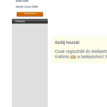
SZIN 2008
Nehéz Zenei 2008
Archívum
Hirdetés
Szólj hozzá!
Csak regisztrált és belépet
Kattints
ide
a belépéshez! 