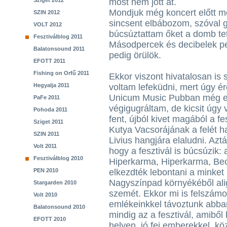
Sziget 2012
most nem jött át.
Mondjuk még koncert előtt 
SZIN 2012
sincsent elbábozom, szóval 
VOLT 2012
búcsúztattam őket a domb tete
Fesztiválblog 2011
Másodpercek és decibelek pe
Balatonsound 2011
pedig örülök.
EFOTT 2011
Fishing on Orfű 2011
Ekkor viszont hivatalosan is 
Hegyalja 2011
voltam lefeküdni, mert úgy 
Unicum Music Pubban még eg
PaFe 2011
végigugráltam, de kicsit úgy
Pohoda 2011
fent, újból kivet magából a f
Sziget 2011
Kutya Vacsorájának a felét ha
SZIN 2011
Livius hangjára elaludni. Azt
Volt 2011
hogy a fesztivál is búcsúzik
Fesztiválblog 2010
Hiperkarma, Hiperkarma, Bec
PEN 2010
elkezdték lebontani a minket 
Nagyszínpad környékéből ali
Stargarden 2010
szemét. Ekkor mi is felszámo
Volt 2010
emlékeinkkel távoztunk abba
Balatonsound 2010
mindig az a fesztivál, amibő
EFOTT 2010
helyen, jó fej emberekkel, k