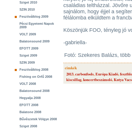
Sziget 2010
családias teltházzal. Jövőre 
SZIN 2010
sajnálom, hogy éjjel a segí
Fesztiválblog 2009
félálomba elküldtem a francb
Pécsi Egyetemi Napok
2009
Köszönjük FOO, tényleg jó vo
VOLT 2009
Balatonsound 2009
-gabriella-
EFOTT 2009
Fotó: Szekeres Balázs, több
Sziget 2009
SZIN 2009
cimkék
Fesztiválblog 2008
2013
,
carbonfools
,
Európa Kiadó
,
fesztbl
Fishing on Orfű 2008
kiscsillag
,
koncertbeszámoló
,
Kutya Vacs
VOLT 2008
Balatonsound 2008
Hegyalja 2008
EFOTT 2008
Balatone 2008
Bűvészetek Völgye 2008
Sziget 2008