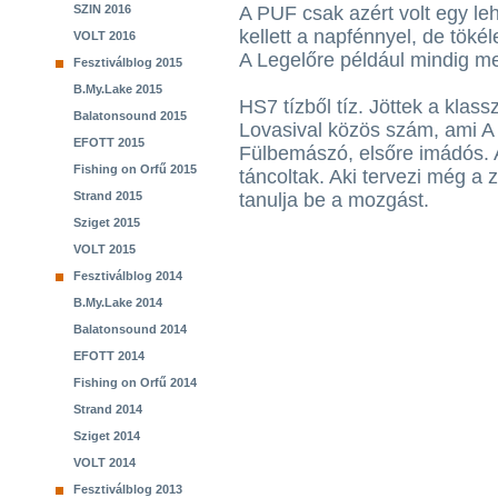
SZIN 2016
A PUF csak azért volt egy leh
kellett a napfénnyel, de töké
VOLT 2016
A Legelőre például mindig meg
Fesztiválblog 2015
B.My.Lake 2015
HS7 tízből tíz. Jöttek a klas
Balatonsound 2015
Lovasival közös szám, ami A
EFOTT 2015
Fülbemászó, elsőre imádós. A
Fishing on Orfű 2015
táncoltak. Aki tervezi még a 
Strand 2015
tanulja be a mozgást.
Sziget 2015
VOLT 2015
Fesztiválblog 2014
B.My.Lake 2014
Balatonsound 2014
EFOTT 2014
Fishing on Orfű 2014
Strand 2014
Sziget 2014
VOLT 2014
Fesztiválblog 2013