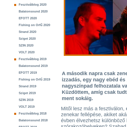
Fesztiválblog 2020
Balatonsound 2020
EFOTT 2020
Fishing on Orfű 2020
Strand 2020
Sziget 2020
SZIN 2020
VOLT 2020
Fesztiválblog 2019
Balatonsound 2019
A második napra csak zene 
EFOTT 2019
izzadás, egy nagy ebéd és
Fishing on Orfű 2019
nagyszínpad felhozatala va
Strand 2019
Küzdöttem, amíg csak tudt
Sziget 2019
ment sokáig.
SZIN 2019
VOLT 2019
Mitől lesz más a fesztiválon,
Fesztiválblog 2018
zenekar fellépése, akiket ak
évben élvezhetsz különböző 
Balatonsound 2018
szórakozóhelyeken? Szabad t