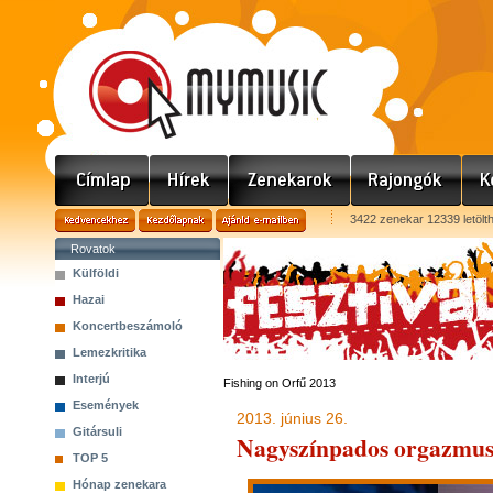
3422 zenekar 12339 letölt
Rovatok
Külföldi
Hazai
Koncertbeszámoló
Lemezkritika
Interjú
Fishing on Orfű 2013
Események
2013. június 26.
Gitársuli
Nagyszínpados orgazmus 
TOP 5
Hónap zenekara