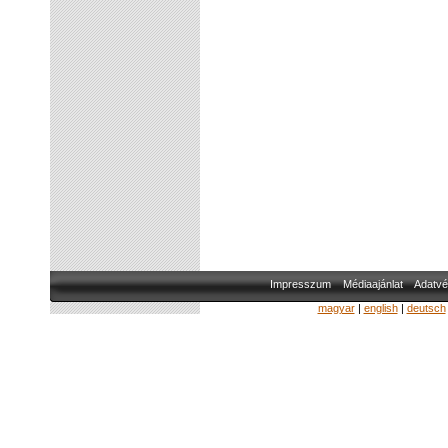
Impresszum
Médiaajánlat
Adatvé
magyar
|
english
|
deutsch