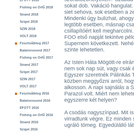
EFOTT 2018
sokat dob. Vakáció hangulat
Fishing on Orfű 2018
siet sehova, sok esetben a 
Strand 2018
Mindenki úgy bulizhat, ahogy
Sziget 2018
legtöbb esetben, másnap csak
SZIN 2018
csillapítóért kell megharcol
VOLT 2018
FOO első napját tekintve pé
Supernem következett. Nehéz
Fesztiválblog 2017
szinte lehetetlen.
Balatonsound 2017
Fishing on Orfű 2017
Az Isten Háta Mögött-re elrá
Strand 2017
nem sok nap süt, vagy csak é
Sziget 2017
Egyszer szeretnék Pálinkás T
SZIN 2017
közben meggyőzni arról, hogy
VOLT 2017
alkosson. A napi sajnálás a 
Parazol volt. Miért nem lehet
Fesztiválblog 2016
egyszerre két helyen?
Balatonsound 2016
EFOTT 2016
A csodás nagyszínpad. Mit i
Fishing on Orfű 2016
virradtunk végre. Ez minden 
Strand 2016
ugráló tömeg. Egyedülálló lát
Sziget 2016