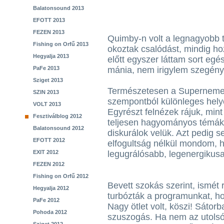
Balatonsound 2013
EFOTT 2013
FEZEN 2013
Quimby-n volt a legnagyobb t
Fishing on Orfű 2013
okoztak csalódást, mindig ho
Hegyalja 2013
előtt egyszer láttam sort egés
PaFe 2013
mánia, nem irigylem szegény
Sziget 2013
Természetesen a Supernemet 
SZIN 2013
szempontból különleges helye
VOLT 2013
Egyrészt felnézek rájuk, min
Fesztiválblog 2012
teljesen hagyományos témákról
Balatonsound 2012
diskurálok velük. Azt pedig s
EFOTT 2012
elfogultság nélkül mondom, h
EXIT 2012
legugrálósabb, legenergikus
FEZEN 2012
Fishing on Orfű 2012
Bevett szokás szerint, ismét
Hegyalja 2012
turbózták a programunkat, hog
PaFe 2012
Nagy ötlet volt, köszi! Sátor
Pohoda 2012
szuszogás. Ha nem az utolsó 