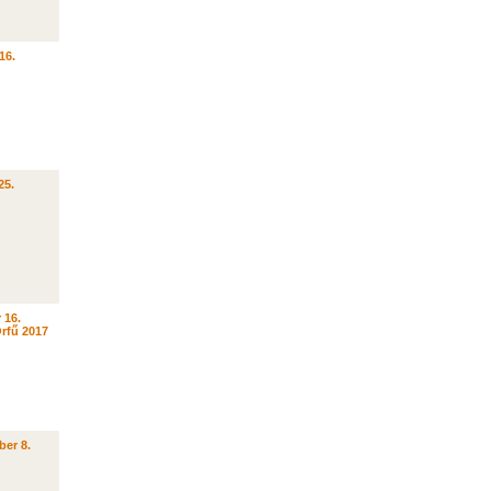
16.
25.
 16.
rfű 2017
ber 8.