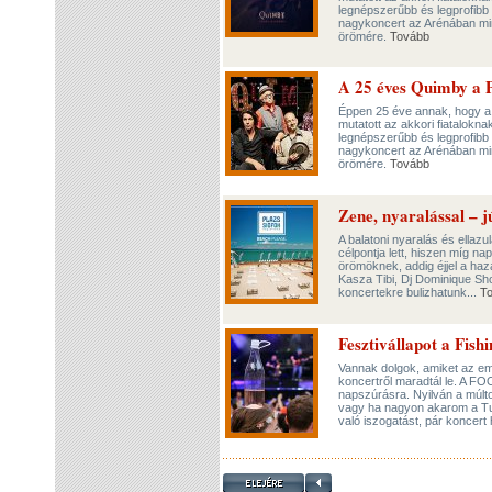
legnépszerűbb és legprofibb 
nagykoncert az Arénában min
örömére.
Tovább
A 25 éves Quimby a 
Éppen 25 éve annak, hogy a 
mutatott az akkori fiatalokn
legnépszerűbb és legprofibb 
nagykoncert az Arénában min
örömére.
Tovább
Zene, nyaralással – 
A balatoni nyaralás és ella
célpontja lett, hiszen míg na
örömöknek, addig éjjel a haz
Kasza Tibi, Dj Dominique Sh
koncertekre bulizhatunk...
T
Fesztivállapot a Fis
Vannak dolgok, amiket az em
koncertről maradtál le. A FO
napszúrásra. Nyilván a múlto
vagy ha nagyon akarom a Tu
való iszogatást, pár koncert