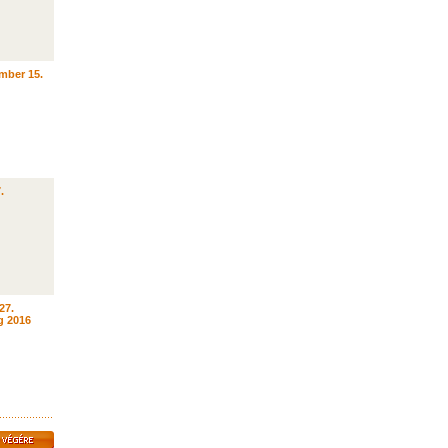
mber 15.
.
27.
g 2016