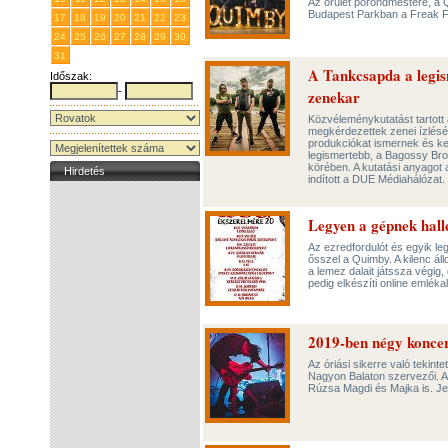
Az őrület porondmestere, a 
Budapest Parkban a Freak F
17
18
19
20
21
22
23
24
25
26
27
28
29
30
31
1
2
3
4
5
6
A Tankcsapda a legi
Időszak:
-
zenekar
Közvéleménykutatást tartott 
megkérdezettek zenei ízlésé
produkciókat ismernek és ke
legismertebb, a Bagossy Br
körében. A kutatási anyagot a
Hirdetés
indított a DUE Médiahálózat.
Legyen a gépnek halle
Az ezredfordulót és egyik l
ősszel a Quimby. A kilenc á
a lemez dalait játssza végig
pedig elkészíti online emléka
2019-ben négy koncert
Az óriási sikerre való tekin
Nagyon Balaton szervezői. 
Rúzsa Magdi és Majka is. J