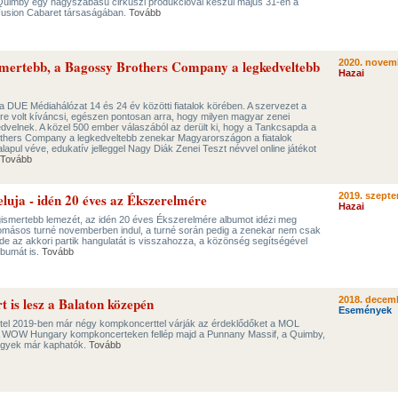
Quimby egy nagyszabású cirkuszi produkcióval készül május 31-én a
usion Cabaret társaságában.
Tovább
smertebb, a Bagossy Brothers Company a legkedveltebb
2020. novem
Hazai
a DUE Médiahálózat 14 és 24 év közötti fiatalok körében. A szervezet a
re volt kíváncsi, egészen pontosan arra, hogy milyen magyar zenei
dvelnek. A közel 500 ember válaszából az derült ki, hogy a Tankcsapda a
others Company a legkedveltebb zenekar Magyarországon a fiatalok
lapul véve, edukatív jelleggel Nagy Diák Zenei Teszt névvel online játékot
Tovább
luja - idén 20 éves az Ékszerelmére
2019. szepte
Hazai
egismertebb lemezét, az idén 20 éves Ékszerelmére albumot idézi meg
llomásos turné novemberben indul, a turné során pedig a zenekar nem csak
, de az akkori partik hangulatát is visszahozza, a közönség segítségével
lbumát is.
Tovább
 is lesz a Balaton közepén
2018. decemb
Események
tettel 2019-ben már négy kompkoncerttel várják az érdeklődőket a MOL
A WOW Hungary kompkoncerteken fellép majd a Punnany Massif, a Quimby,
egyek már kaphatók.
Tovább