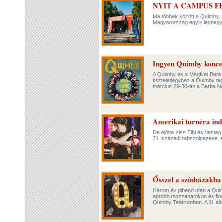
NYIT A CAMPUS F
Ma többek között a Quimby, 
Magyarország egyik legnagy
Ingyen Quimby koncer
A Quimby és a MagNet Bank 
tiszteletjegyhez a Quimby t
március 29-30-án a Barba N
Amerikai turnéra in
De előtte Kiss Tibi és Vastag
21. századi rabszolgazene, e
Ősszel a színházakba
Három év pihenő után a Quimb
apróbb mozzanatokon és fino
Quimby Teátrumban. A 11 ál