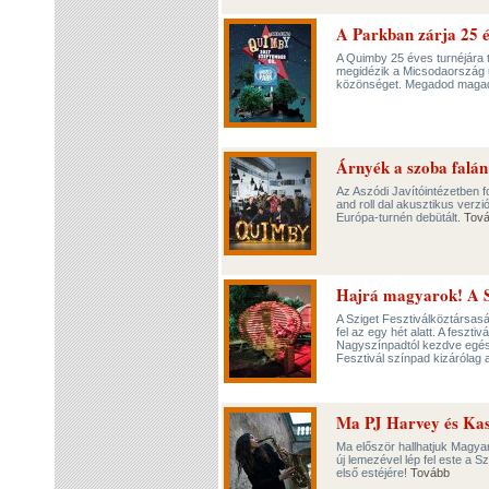
A Parkban zárja 25 é
A Quimby 25 éves turnéjára 
megidézik a Micsodaország u
közönséget. Megadod mag
Árnyék a szoba falán 
Az Aszódi Javítóintézetben f
and roll dal akusztikus verz
Európa-turnén debütált.
Tov
Hajrá magyarok! A Sz
A Sziget Fesztiválköztársasá
fel az egy hét alatt. A feszti
Nagyszínpadtól kezdve egész
Fesztivál színpad kizárólag 
Ma PJ Harvey és Kas
Ma először hallhatjuk Magya
új lemezével lép fel este a 
első estéjére!
Tovább