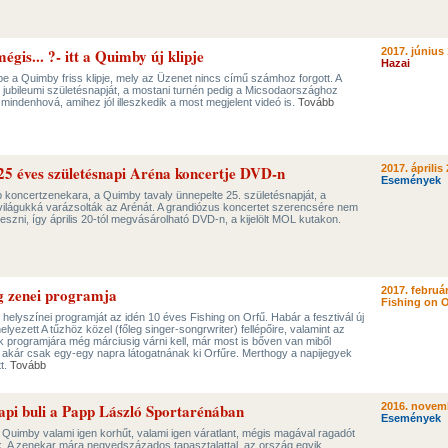
égis... ?- itt a Quimby új klipje
2017. június 
Hazai
be a Quimby friss klipje, mely az Üzenet nincs című számhoz forgott. A
 jubileumi születésnapját, a mostani turnén pedig a Micsodaországhoz
 mindenhová, amihez jól illeszkedik a most megjelent videó is.
Tovább
5 éves születésnapi Aréna koncertje DVD-n
2017. április 
Események
koncertzenekara, a Quimby tavaly ünnepelte 25. születésnapját, a
avilágukká varázsolták az Arénát. A grandiózus koncertet szerencsére nem
szni, így április 20-tól megvásárolható DVD-n, a kijelölt MOL kutakon.
ng zenei programja
2017. február
Fishing on O
helyszínei programját az idén 10 éves Fishing on Orfű. Habár a fesztivál új
yezett A tűzhöz közel (főleg singer-songrwriter) fellépőire, valamint az
ek programjára még márciusig várni kell, már most is bőven van miből
akár csak egy-egy napra látogatnának ki Orfűre. Merthogy a napijegyek
t.
Tovább
api buli a Papp László Sportarénában
2016. novem
Események
Quimby valami igen korhűt, valami igen váratlant, mégis magával ragadót
ak. A zenekar mára negyedszázados tapasztalattal, az ország egyik