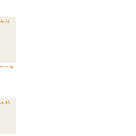
ber 17.
mber 24.
er 27.