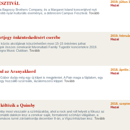
ESZTIVÁL
2019. július 
Hazai
a Bagossy Brothers Company, és a Margaret Island koncertjével nyit
obb nyári kulturális eseménye, a debreceni Campus Fesztivál.
Tovább
tjegy önkénteskedésért cserébe
2019. február
Hazai
közös akciójának köszönhetően most 15-15 önkéntes juthat
agok összes zenekarát felvonultató Family Tugedör koncertekre 2019.
egra Music Clubban.
Tovább
dul az Aranyakkord
2018. április 
Hazai
 Gábor duója még egy új klipet is megjelentet. A Pain maga a fájdalom, egy
gy hozzáillő szürreális, lázálomszerű klippel.
Tovább
 költözik a Quimby
2018. szepte
Hazai
y most visszatér a színházakba, ahol a rock and roll helyett a fókusz az
mabb dalokon lesz a zenekar saját, formabontó színházi világában, a
lomásos turné záróakkordja december 8-án, a Vígszínházban lesz.
Tovább