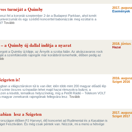
ves turnéját a Quimby
2017. augusz
Események
teszi fel a koronát szeptember 2-án a Budapest Parkban, ahol ismét
niverzumát és egy szédítő koncerttel babonázzák meg ezúttal is a
ad?
Tovább
– a Quimby új dallal indítja a nyarat
2018. június 
Hazai
orgott a Quimby új klipje, az Árnyék a szoba falán. Az alvászavaros rock
ióját a szemfülesebb rajongók már korábbról ismerhetik, élőben pedig az
ább
igeten is!
2016. augusz
Sziget 2016
gban a világsztárokon túl is van élet: idén több mint 200 magyar előadó lép
vál szinte összes színpadán lehet majd hazai ritmusokra bulizni, a
en a kisebb, tematikus helyszínekig, míg a Petőfi Rádió – Telekom VOLT
a magyar zenekarok rajongóinak fellegvára lesz.
Tovább
abian lesz a Szigeten
2017. augusz
Sziget 2017
rországon élőben PJ Harveyt, élő koncertet ad Rudimental és a Kasabian is
Sziget Fesztiválon. És még csak péntek van. Nézzük, mi a menü a hétvége