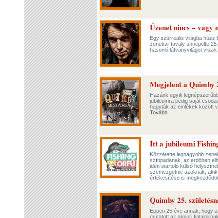
Üzenet nincs – vagy m
Egy szürreális világba húzz 
zenekar tavaly ünnepelte 25.
hasonló látványvilágot viszik
Megjelent a Quimby 2
Hazánk egyik legnépszerűbb 
jubileumra pedig saját csod
hagyták az emlékek között ve
Tovább
Itt a jubileumi Fishi
Közzétette legnagyobb zenei 
színpadának, az erdőben elhel
idén startoló külső helyszín
szemezgetnie azoknak, akik 
értékesítése is megkezdődöt
Quimby 25. születésn
Éppen 25 éve annak, hogy a 
mutatott az akkori fiatalokn