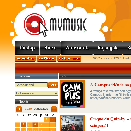
3422 zenekar 12339 letölt
Listázás
Cím
A Campus idén is nagy
A tavalyi fesztiválszezon e
Campus immár másfél évtizede
amely valóban minden korosz
Naptár
2026.
augusztus
h
k
sz
cs
p
sz
v
Cirque du Quimby – a
29
31
2
27
28
30
1
színpadát
4
6
3
5
7
8
9
10
11
12
13
14
15
16