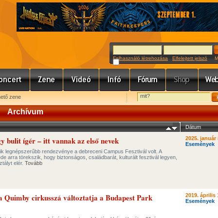
Felhasználó létrehozása
Elfelejtett jelszó
Meg
hető zene
Archívum
Dátum
 bulit ígér – itt vannak az első nevek
2025. január 
Események
gyik legnépszerűbb rendezvénye a debreceni Campus Fesztivál volt. A
 arra törekszik, hogy biztonságos, családbarát, kulturált fesztivál legyen,
tályt elér.
Tovább
 Quimby cirkusszá változtatja a Budapest Park
2019. április 
Események