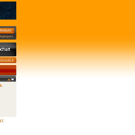
jegyez
8.
17.