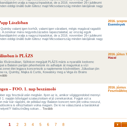
bandájaként uralja a nagyszínpadokat, de a 2016. november 26-i jubileumi
den eddigi önálló bulin túltesz majd Micsodaország minden lakójának nagy
Papp Lászlóban
2016. szepte
Események
Quimby valami igen korhűt, valami igen váratlant, mégis magával ragadót
ak. A zenekar mára negyedszázados tapasztalattal, az ország egyik
bandájaként uralja a nagyszínpadokat, de a 2016. november 26-i jubileumi
den eddigi önálló bulin túltesz majd Micsodaország minden lakójának nagy
júliusban is PLÁZS
2016. július 7
Hazai
zulás fővárosában, Siófokon megújult PLÁZS máris a nyaralók kedvenc
ppal a Balaton partján pihenhetünk és adhatjuk át magunkat a vízi
ai zenei élet legjava koncertezik a naplemente kíséretében. Júliusban jön
ow-ra, Quimby, Majka & Curtis, Kowalsky meg a Vega és Brains
ovább
hingen – FOO. 1. nap beszámoló
2016. június 
Fesztiválblo
ber egy fesztivál után megbán. Ilyen az is, amikor végiggondolod mennyi
O 1. napján bőséggel szalasztottam el jó zenekarokat. Fogjuk ezt a
n már kár rágódni, de például egy Balaton koncert nem jött volna rosszul,
dósokra is elhúzhattam volna magam. De ki ne választaná a barátokkal
 helyett?! Valószínűleg sokan…
Tovább
1
2
3
4
5
6
7
8