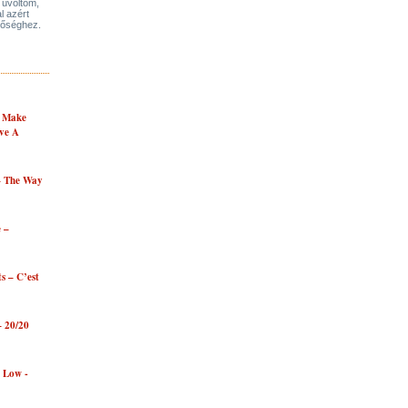
üvöltöm,
l azért
tőséghez.
- Make
ve A
– The Way
 –
ts – C’est
– 20/20
e Low -