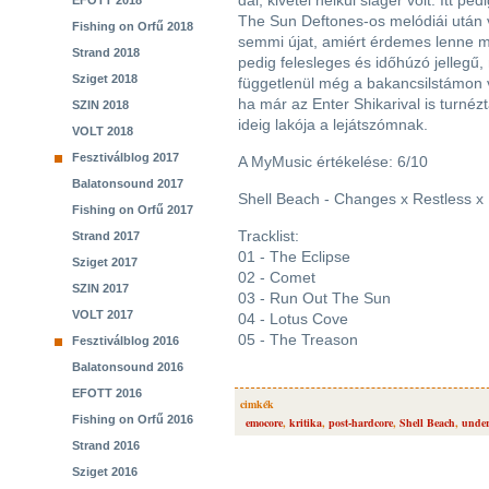
dal, kivétel nélkül sláger volt. Itt p
EFOTT 2018
The Sun Deftones-os melódiái után
Fishing on Orfű 2018
semmi újat, amiért érdemes lenne m
Strand 2018
pedig felesleges és időhúzó jellegű,
Sziget 2018
függetlenül még a bakancsilstámon 
ha már az Enter Shikarival is turn
SZIN 2018
ideig lakója a lejátszómnak.
VOLT 2018
Fesztiválblog 2017
A MyMusic értékelése: 6/10
Balatonsound 2017
Shell Beach - Changes x Restless x
Fishing on Orfű 2017
Tracklist:
Strand 2017
01 - The Eclipse
Sziget 2017
02 - Comet
SZIN 2017
03 - Run Out The Sun
VOLT 2017
04 - Lotus Cove
05 - The Treason
Fesztiválblog 2016
Balatonsound 2016
EFOTT 2016
cimkék
Fishing on Orfű 2016
emocore
,
kritika
,
post-hardcore
,
Shell Beach
,
unde
Strand 2016
Sziget 2016