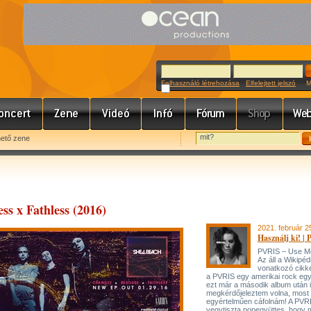
Felhasználó létrehozása
Elfelejtett jelszó
Meg
hető zene
ss x Fathless (2016)
2021. február 2
Használj ki! |
PVRIS – Use Me
Az áll a Wikipéd
vonatkozó cikk
a PVRIS egy amerikai rock egy
ezt már a második album után 
megkérdőjeleztem volna, most 
egyértelműen cáfolnám! A PVR
vegytiszta popegyüttes, hogy