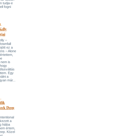
n tudja-e
ll fogni
4.
elly
jai
lly –
Downfall
jött ez a
ens – Alone
értettem,
pe
t nem is
yhogy
tílusváltás
ttem. Egy
álni a
yan már...
1.
dik
 Neck Deep
Intentional
kezett a
g hiába
nem értem,
eep. Közel
yi