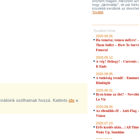
éreztem magam, miközben azt 
hogy „ájkémálájv”, de pár fokka
közelebb kerültünk az élvezhe
Tovább
További hírek
2020.09.26.
Ha temetsz, temess mélyre! 
Them Suffer – How To Survi
Funeral
2020.09.12.
A vég? Dehogy! - Currents 
It Ends
2020.09.05.
A tuskóság trendi! - Emmure
Hindsight
2020.08.31.
Ilyen lenne az élet? - Novelis
La Vie
sználóink szólhatnak hozzá. Kattints
ide
a
2020.08.26.
Az ellenállás él! - Anti-Flag 
Vision
2020.07.23.
Erős kezdés után... | All Tim
Wake Up, Sunshine