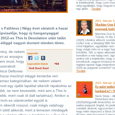
is kételkednék, hogy Lynn Gun
még egyáltalán, hogy hogyan ke
egy gitárt…
Tovább
2021. február 1
Machine Gun K
x Fathless | Négy évet váratott a hazai
poppunk babér
épviselője, hogy új hanganyaggal
Machine Gun Ke
Tickets To My 
2012-es This Is Desolation után talán
(2020) | Amikor először szembe
az eléggé nagyot durrant minden téren.
szőke srác a Sleeping With Sir
című klipjében, egyáltalán nem 
hogy mégis mire ez a nagy hy
árány, de nekem
körülötte. Sőt, a rapes albumai
megosztás
komálom a mai napig sem, úg
gni az anyagra
amikor jött a bejelentés, hogy s
sem most, hogy
következik, nagyon kíváncsi le
kapcsolódó linkek
hajdani rapstar fogja megreform
sszerakott
Shell Beach Band
2020-as poppunk színteret? Ug
kicsi Deftones
Tovább
 hazai mezőnyt eléggé kenterbe veri
amiez kategóriában, de nekem valami
2021. február 1
ost egy újabb lapáttal sikerült rápakolnia az
Ez miért műkö
öbb, se nem kevesebb, mint ami a This Is
bárkinél is? |
sebb, mert csak öt dalt tartalmaz). Amikor a
Neck Deep – All
Distortions Are 
Finch-es utánérzettel együtt is
(2020)|Negyedik lemezéhez ér
 sikerült rosszul, csak mégis valahogy
walesi poppunk brigád, én pedi
csinálok akármit, egyszerűen 
t ütött akkorát, mert a lemezen mindegyik
hogy miért népszerű a Neck D
40 perc alatt összesen 5 percn