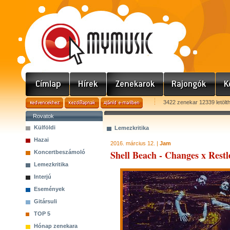
3422 zenekar 12339 letölt
Rovatok
Külföldi
Lemezkritika
Hazai
2016. március 12. |
Jam
Shell Beach - Changes x Restle
Koncertbeszámoló
Lemezkritika
Interjú
Események
Gitársuli
TOP 5
Hónap zenekara