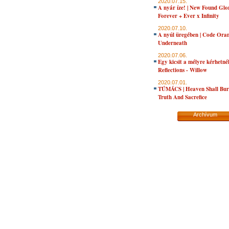
2020.07.15.
A nyár íze! | New Found Glo
Forever + Ever x Infinity
2020.07.10.
A nyúl üregében | Code Oran
Underneath
2020.07.06.
Egy kicsit a mélyre kérhetné
Reflections - Willow
2020.07.01.
TÚMÁCS | Heaven Shall Bur
Truth And Sacrefice
Archívum