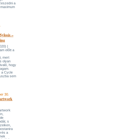
zeszedni a
ak maximum
.
Sylosis –
ring
020) |
m előtt a
, mert
s olyan
ivaló, hogy
magam.
 a Cycle
átuszba sem
er 30.
artwork
artwork
én,
ble
dát, s
ezeiken,
mostanira
rés a
ynek