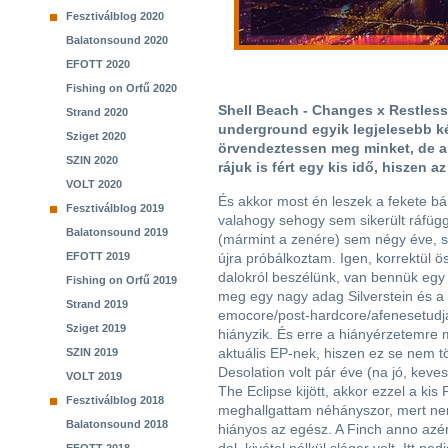
Fesztiválblog 2020
Balatonsound 2020
EFOTT 2020
Fishing on Orfű 2020
Shell Beach - Changes x Restless 
Strand 2020
underground egyik legjelesebb k
Sziget 2020
örvendeztessen meg minket, de a 
SZIN 2020
rájuk is fért egy kis idő, hiszen 
VOLT 2020
És akkor most én leszek a fekete b
Fesztiválblog 2019
valahogy sehogy sem sikerült ráfüg
Balatonsound 2019
(mármint a zenére) sem négy éve, 
EFOTT 2019
újra próbálkoztam. Igen, korrektül ö
dalokról beszélünk, van bennük egy 
Fishing on Orfű 2019
meg egy nagy adag Silverstein és a
Strand 2019
emocore/post-hardcore/afenesetudj
Sziget 2019
hiányzik. És erre a hiányérzetemre m
aktuális EP-nek, hiszen ez se nem t
SZIN 2019
Desolation volt pár éve (na jó, keve
VOLT 2019
The Eclipse kijött, akkor ezzel a kis 
Fesztiválblog 2018
meghallgattam néhányszor, mert nem
Balatonsound 2018
hiányos az egész. A Finch anno azér