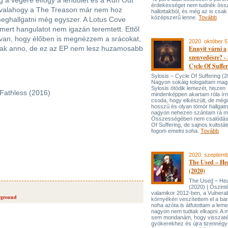
edig a végére elfogy a lendület és a Run Out
érdekességet nem tudnék öss
 valahogy a The Treason már nem hoz
hallottakból, és még az is cs
középszerű lenne.
Tovább
eghallgatni még egyszer. A Lotus Cove
 mert hangulatot nem igazán teremtett. Ettől
van, hogy élőben is megnézzem a srácokat,
2020. október 5
éztak anno, de ez az EP nem lesz huzamosabb
Ennyit várni a
szenvedésre? - 
Cycle Of Suffe
Sylosis – Cycle Of Suffering (2
Nagyon sokáig tologattam maga
Sylosis ötödik lemezét, hiszen
 Fathless (2016)
mindenképpen akartam róla írni
csoda, hogy elkészült, de mégi
hosszú és olyan tömör hallgatn
nagyon nehezen szántam rá 
Összességében nem csalódás
Of Suffering, de sajnos kultst
fogom emelni soha.
Tovább
2020. szeptemb
The Used – He
(2020)
The Used – He
(2020) | Őszint
valamikor 2012-ben, a Vulnera
rground
környékén veszítettem el a ban
noha azóta is átfutottam a lem
nagyon nem tudtak elkapni. A 
sem mondanám, hogy visszaté
gyökerekhez és újra tizennég