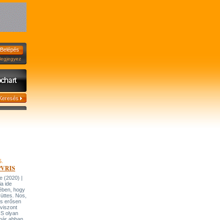
jegyez
5.
 PVRIS
 (2020) |
ia ide
ében, hogy
üttes. Nos,
is erősen
viszont
IS olyan
 már abban