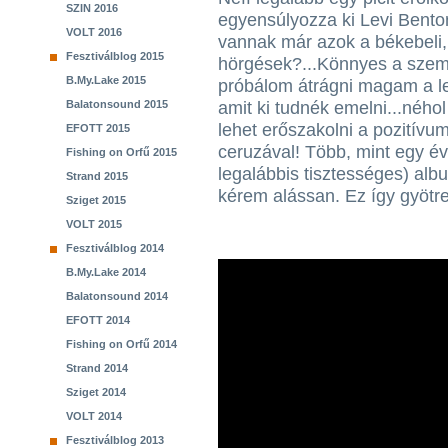
SZIN 2016
egyensúlyozza ki Levi Benton
VOLT 2016
vannak már azok a békebeli, 
Fesztiválblog 2015
hörgések?...Könnyes a szem
B.My.Lake 2015
próbálom átrágni magam a l
Balatonsound 2015
amit ki tudnék emelni...néhol 
lehet erőszakolni a pozitívum
EFOTT 2015
ceruzával! Több, mint egy év
Fishing on Orfű 2015
legalábbis tisztességes) al
Strand 2015
kérem alássan. Ez így gyötr
Sziget 2015
VOLT 2015
Fesztiválblog 2014
B.My.Lake 2014
Balatonsound 2014
EFOTT 2014
Fishing on Orfű 2014
Strand 2014
Sziget 2014
VOLT 2014
Fesztiválblog 2013