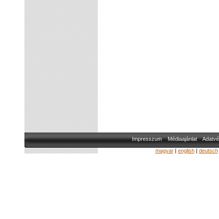
Impresszum
Médiaajánlat
Adatvé
magyar
|
english
|
deutsch