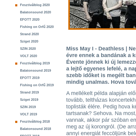
Fesztiválblog 2020
Balatonsound 2020
EFOTT 2020
Fishing on Orfű 2020
Strand 2020
Sziget 2020
Miss May I - Deathless | N
SZIN 2020
évre ennek a bandának a k
VOLT 2020
Évente jönnek ki új lemezze
Fesztiválblog 2019
a lejtő egyenes lefelé, a 
Balatonsound 2019
szebb időket is megélt ba
EFOTT 2019
mindig unalmas. Hova tov
Fishing on Orfű 2019
A mellékelt példa alapján el
Strand 2019
tovább, teltházas koncertek
Sziget 2019
toplisták élére. Pedig hova 
SZIN 2019
tartsanak? Sehova. Na most, 
VOLT 2019
vannak, akkor pár szóban e
Fesztiválblog 2018
meg az új korongról. (De arr
Balatonsound 2018
annyi energiát feccöljünk be