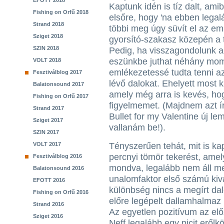
EFOTT 2018
Kaptunk idén is tíz dalt, am
Fishing on Orfű 2018
elsőre, hogy 'na ebben lega
Strand 2018
többi meg úgy süvít el az emb
Sziget 2018
gyorsító-szakasz közepén a 
SZIN 2018
Pedig, ha visszagondolunk 
eszünkbe juthat néhány mo
VOLT 2018
emlékezetessé tudta tenni az
Fesztiválblog 2017
lévő dalokat. Ehelyett most k
Balatonsound 2017
amely még arra is kevés, ho
Fishing on Orfű 2017
figyelmemet. (Majdnem azt í
Strand 2017
Bullet for my Valentine új le
Sziget 2017
vallanám be!).
SZIN 2017
VOLT 2017
Tényszerűen tehát, mit is k
percnyi tömör tekerést, amel
Fesztiválblog 2016
mondva, legalább nem áll me
Balatonsound 2016
unalomfaktor első számú kiv
EFOTT 2016
különbség nincs a megírt dal
Fishing on Orfű 2016
előre legépelt dallamhalmaz 
Strand 2016
Az egyetlen pozitívum az el
Sziget 2016
Neff legalább egy picit erőlk