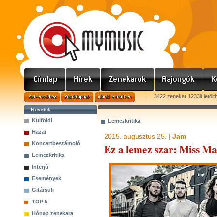
3422 zenekar 12339 letölt
Rovatok
Külföldi
Lemezkritika
Hazai
2015. augusztus 25. |
Jam
Koncertbeszámoló
Ez a lemez szar: Miss May
Lemezkritika
Interjú
Események
Gitársuli
TOP 5
Hónap zenekara