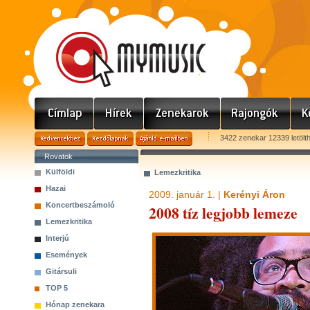
3422 zenekar 12339 letölt
Rovatok
Külföldi
Lemezkritika
Hazai
2009. január 1. |
Kerényi Áron
Koncertbeszámoló
2008 tíz legjobb lemeze
Lemezkritika
Interjú
Események
Gitársuli
TOP 5
Hónap zenekara