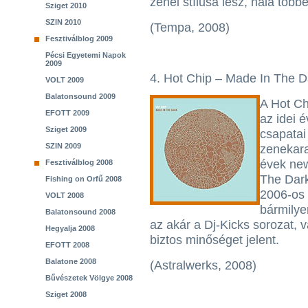
zenei stílusa lesz, hála több
Sziget 2010
SZIN 2010
(Tempa, 2008)
Fesztiválblog 2009
Pécsi Egyetemi Napok
2009
4. Hot Chip – Made In The D
VOLT 2009
Balatonsound 2009
A Hot Ch
EFOTT 2009
az idei é
Sziget 2009
csapatai
SZIN 2009
zenekara
évek new
Fesztiválblog 2008
The Dark
Fishing on Orfű 2008
2006-os 
VOLT 2008
bármilye
Balatonsound 2008
az akár a Dj-Kicks sorozat, 
Hegyalja 2008
biztos minőséget jelent.
EFOTT 2008
Balatone 2008
(Astralwerks, 2008)
Bűvészetek Völgye 2008
Sziget 2008