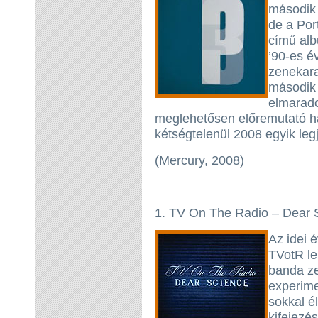
második 
de a Por
című alb
’90-es é
zenekara
második
elmarad
meglehetősen előremutató han
kétségtelenül 2008 egyik le
(Mercury, 2008)
1. TV On The Radio – Dear 
Az idei 
TVotR le
banda ze
experime
sokkal é
kifejezé