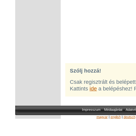
Szólj hozzá!
Csak regisztrált és belépet
Kattints
ide
a belépéshez! 
Impresszum
Médiaajánlat
Adatvé
magyar
|
english
|
deutsch