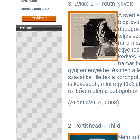
SZIN 2008
3. Lykke Li – Youth Novels
Nehéz Zenei 2008
A svéd é
Archívum
blog éve
Hirdetés
dobogós 
teljes sz
három s
egyenese
kedves, 
hamar be
gyűjteményekbe, és még a le
szavakkal illették a korongo
is kevesebb, mint egy tökél
ez bőven elég a dobogóhoz.
(Atlantic/ADA, 2008)
2. Portishead – Third
Nem tudo