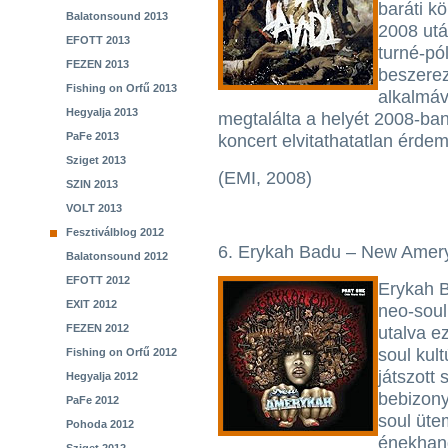
baráti k
Balatonsound 2013
2008 utá
EFOTT 2013
turné-pól
FEZEN 2013
beszerez
Fishing on Orfű 2013
alkalmáv
Hegyalja 2013
megtalálta a helyét 2008-ban
PaFe 2013
koncert elvitathatatlan érdem
Sziget 2013
(EMI, 2008)
SZIN 2013
VOLT 2013
Fesztiválblog 2012
6. Erykah Badu – New Amer
Balatonsound 2012
EFOTT 2012
Erykah B
EXIT 2012
neo-soul 
FEZEN 2012
utalva ez
soul kul
Fishing on Orfű 2012
játszott
Hegyalja 2012
bebizony
PaFe 2012
soul üte
Pohoda 2012
énekhan