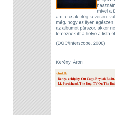
használn
mivel a 
amire csak elég kevesen: vala
még, hogy ez ilyen egészen 
az albumot párszor, akkor n
lemeznek itt a helye a lista é
(DGC/Interscope, 2008)
Kerényi Áron
cimkék
Benga
,
coldplay
,
Cut Copy
,
Erykah Badu
Li
,
Portishead
,
The Bug
,
TV On The Rad