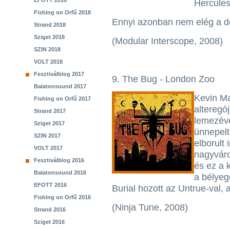
EFOTT 2018
Hercules
Fishing on Orfű 2018
Ennyi azonban nem elég a 
Strand 2018
Sziget 2018
(Modular Interscope, 2008)
SZIN 2018
VOLT 2018
Fesztiválblog 2017
9. The Bug - London Zoo
Balatonsound 2017
Kevin Ma
Fishing on Orfű 2017
alteregó
Strand 2017
lemezéve
Sziget 2017
ünnepelt
SZIN 2017
elborult 
VOLT 2017
nagyváro
Fesztiválblog 2016
és ez a 
Balatonsound 2016
a bélyeg
EFOTT 2016
Burial hozott az Untrue-val, 
Fishing on Orfű 2016
(Ninja Tune, 2008)
Strand 2016
Sziget 2016