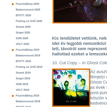
Fesztiválblog 2020
Balatonsound 2020
EFOTT 2020
Fishing on Orfű 2020
Strand 2020
Sziget 2020
Kis lendületet vettünk, nek
SZIN 2020
idei év legjobb nemzetközi 
VOLT 2020
lett, távolról sem reprezen
Fesztiválblog 2019
hallottad ezeket a lemezeket
Balatonsound 2019
EFOTT 2019
10. Cut Copy – In Ghost Col
Fishing on Orfű 2019
Az auszt
Strand 2019
fémjelzi 
Sziget 2019
Ghost Co
SZIN 2019
as évek 
VOLT 2019
post-pun
Fesztiválblog 2018
köszön v
Balatonsound 2018
kedvencé