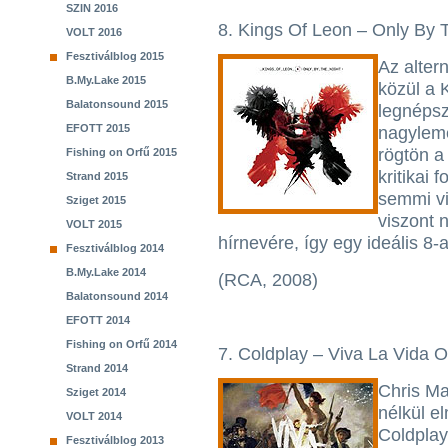
SZIN 2016
8. Kings Of Leon – Only By 
VOLT 2016
Fesztiválblog 2015
Az alter
B.My.Lake 2015
közül a 
Balatonsound 2015
legnépsz
EFOTT 2015
nagyleme
rögtön a 
Fishing on Orfű 2015
kritikai 
Strand 2015
semmi vi
Sziget 2015
viszont 
VOLT 2015
hírnevére, így egy ideális 8-a
Fesztiválblog 2014
B.My.Lake 2014
(RCA, 2008)
Balatonsound 2014
EFOTT 2014
Fishing on Orfű 2014
7. Coldplay – Viva La Vida O
Strand 2014
Chris Ma
Sziget 2014
nélkül e
VOLT 2014
Coldplay
Fesztiválblog 2013