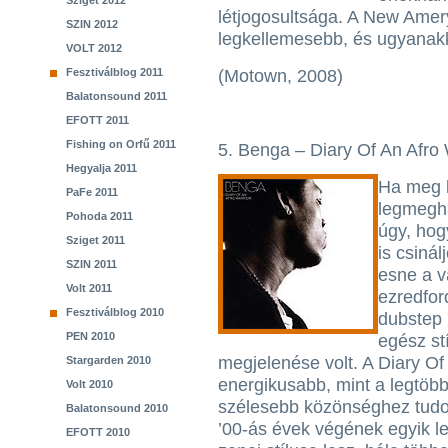
Sziget 2012
létjogosultsága. A New Amer
SZIN 2012
legkellemesebb, és ugyanakko
VOLT 2012
Fesztiválblog 2011
(Motown, 2008)
Balatonsound 2011
EFOTT 2011
Fishing on Orfű 2011
5. Benga – Diary Of An Afro 
Hegyalja 2011
Ha meg k
PaFe 2011
legmegha
Pohoda 2011
úgy, hog
Sziget 2011
is csiná
SZIN 2011
esne a v
Volt 2011
ezredfor
Fesztiválblog 2010
dubstep 
PEN 2010
egész st
megjelenése volt. A Diary Of
Stargarden 2010
energikusabb, mint a legtöbb
Volt 2010
szélesebb közönséghez tudott
Balatonsound 2010
’00-ás évek végének egyik l
EFOTT 2010