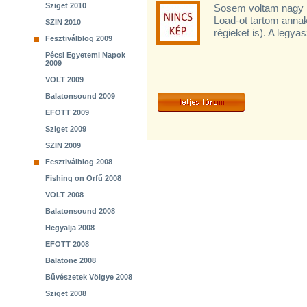
Sziget 2010
Sosem voltam nagy M
Load-ot tartom anna
SZIN 2010
régieket is). A legy
Fesztiválblog 2009
Pécsi Egyetemi Napok
2009
VOLT 2009
Balatonsound 2009
EFOTT 2009
Sziget 2009
SZIN 2009
Fesztiválblog 2008
Fishing on Orfű 2008
VOLT 2008
Balatonsound 2008
Hegyalja 2008
EFOTT 2008
Balatone 2008
Bűvészetek Völgye 2008
Sziget 2008