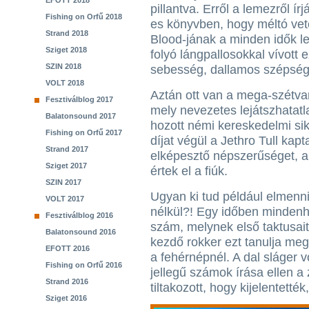
EFOTT 2018
pillantva. Erről a lemezről ír
Fishing on Orfű 2018
es könyvben, hogy méltó vet
Strand 2018
Blood-jának a minden idők l
Sziget 2018
folyó lángpallosokkal vívott
SZIN 2018
sebesség, dallamos szépség, 
VOLT 2018
Aztán ott van a mega-szétvari
Fesztiválblog 2017
mely nevezetes lejátszhatatla
Balatonsound 2017
hozott némi kereskedelmi sik
Fishing on Orfű 2017
díjat végül a Jethro Tull kap
Strand 2017
elképesztő népszerűséget, 
Sziget 2017
értek el a fiúk.
SZIN 2017
Ugyan ki tud például elmenni
VOLT 2017
nélkül?! Egy időben mindenho
Fesztiválblog 2016
szám, melynek első taktusait
Balatonsound 2016
kezdő rokker ezt tanulja meg
EFOTT 2016
a fehérnépnél. A dal sláger v
Fishing on Orfű 2016
jellegű számok írása ellen a
Strand 2016
tiltakozott, hogy kijelentetté
Sziget 2016