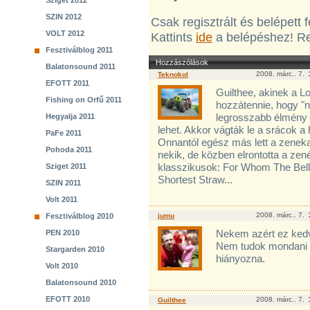
Sziget 2012
SZIN 2012
Csak regisztrált és belépett
VOLT 2012
Kattints
ide
a belépéshez! Re
Fesztiválblog 2011
Hozzászólások
Balatonsound 2011
2008. márc.. 7.
Teknokol
EFOTT 2011
Guilthee, akinek a L
Fishing on Orfű 2011
hozzátennie, hogy "n
legrosszabb élmény 
Hegyalja 2011
lehet. Akkor vágták le a srácok a 
PaFe 2011
Onnantól egész más lett a zeneka
Pohoda 2011
nekik, de közben elrontotta a zené
klasszikusok: For Whom The Bell 
Sziget 2011
Shortest Straw...
SZIN 2011
Volt 2011
2008. márc.. 7.
Fesztiválblog 2010
jumu
Nekem azért ez ked
PEN 2010
Nem tudok mondani 
Stargarden 2010
hiányozna.
Volt 2010
Balatonsound 2010
EFOTT 2010
2008. márc.. 7.
Guilthee