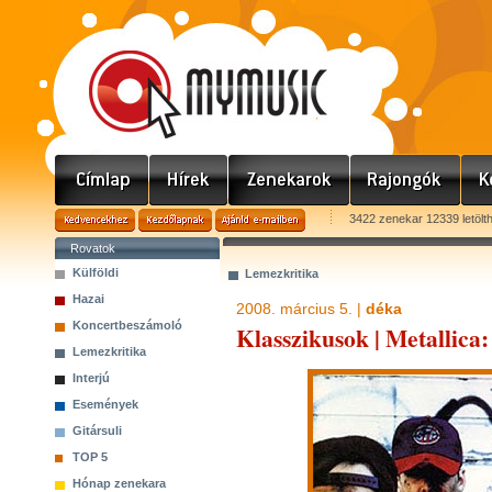
3422 zenekar 12339 letölt
Rovatok
Külföldi
Lemezkritika
Hazai
2008. március 5. |
déka
Koncertbeszámoló
Klasszikusok | Metallica
Lemezkritika
Interjú
Események
Gitársuli
TOP 5
Hónap zenekara