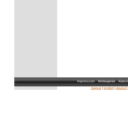
Impresszum
Médiaajánlat
Adatvé
magyar
|
english
|
deutsch