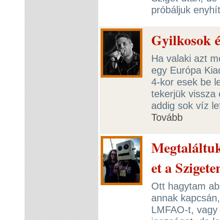
próbáljuk enyhí
Gyilkosok é
Ha valaki azt m
egy Európa Kiad
4-kor esek be l
tekerjük vissza
addig sok víz 
Tovább
Megtaláltuk
et a Szigete
Ott hagytam abb
annak kapcsán,
LMFAO-t, vagy 