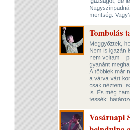
igazságot, de le
Nagyszínpadnál 
mentség. Vag
Tombolás t
Meggyőztek, hog
Nem is igazán 
nem voltam – pá
gyanánt meghall
A többiek már 
a várva-várt ko
csak néztem, e
is. És még hamis
tessék: határoz
Vasárnapi S
beindulna a