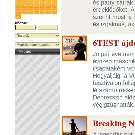
és party sátrak
17
18
19
20
21
22
23
érdeklődőket. A 
24
25
26
27
28
29
30
szerint most is
31
1
2
3
4
5
6
és izgalmas, ak
Időszak:
-
6TEST újd
Hirdetés
Jó pár éve nem
évtized másodi
csapataként von
Hegyaljáig, a V
fesztiválon fell
létszámú rocker
Depresszió elő
végigzúzhattá
Breaking Ne
A legendás brit