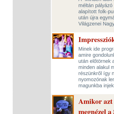
méltán pályázó
alapított folk-
után újra egymá
Világzenei Nagy
Impressziók
Minek ide progra
amire gondolun
után előtörnek 
minden alakul m
részünkről így 
nyomozónak lenn
magunkba injek
Amikor azt 
megnézel a