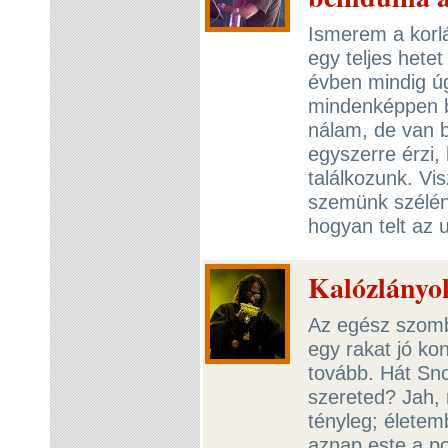
Ismerem a korl
egy teljes hetet
évben mindig ú
mindenképpen b
nálam, de van 
egyszerre érzi,
találkozunk. Vi
szemünk szélén
hogyan telt az 
Kalózlányo
Az egész szomba
egy rakat jó ko
tovább. Hát Sno
szereted? Jah,
tényleg; életem
aznap este a po