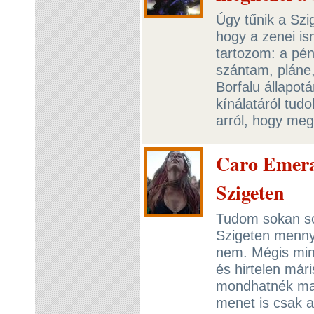
Úgy tűnik a Szi
hogy a zenei is
tartozom: a pént
szántam, pláne,
Borfalu állapot
kínálatáról tud
arról, hogy me
Caro Emera
Szigeten
Tudom sokan so
Szigeten mennyir
nem. Mégis mind
és hirtelen már
mondhatnék mag
menet is csak a