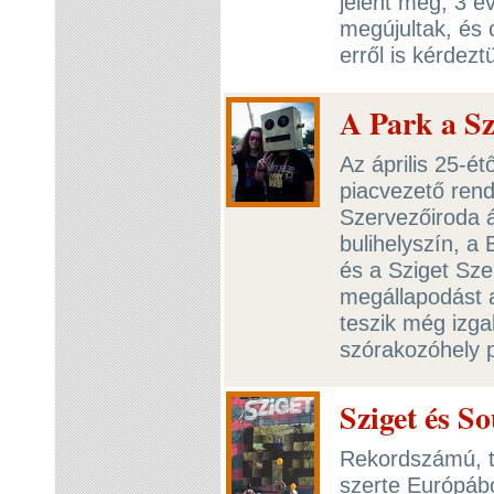
jelent meg, 3 é
megújultak, és c
erről is kérdez
A Park a Szi
Az április 25-ét
piacvezető ren
Szervezőiroda á
bulihelyszín, a
és a Sziget Sze
megállapodást a
teszik még izga
szórakozóhely 
Sziget és S
Rekordszámú, tö
szerte Európábó