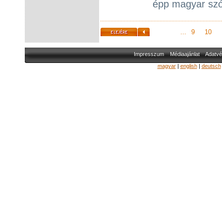
épp magyar szó
...
9
10
Impresszum
Médiaajánlat
Adatvé
magyar
|
english
|
deutsch