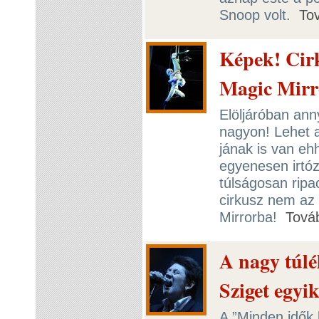
Snoop volt.
To
Képek! Cirk
Magic Mirr
Elöljáróban ann
nagyon! Lehet 
jának is van eh
egyenesen irtóz
túlságosan ripa
cirkusz nem az 
Mirrorba!
Tová
A nagy túlé
Sziget egyik
A ”Minden idők 