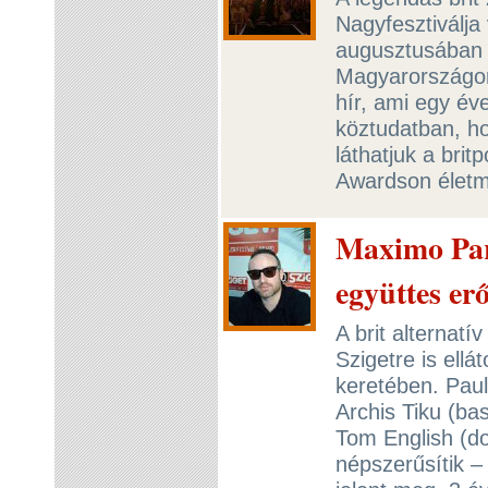
Nagyfesztiválja
augusztusában a
Magyarországon 
hír, ami egy éve
köztudatban, h
láthatjuk a brit
Awardson életmű
Maximo Par
együttes erő
A brit alternat
Szigetre is ell
keretében. Paul
Archis Tiku (bas
Tom English (d
népszerűsítik –