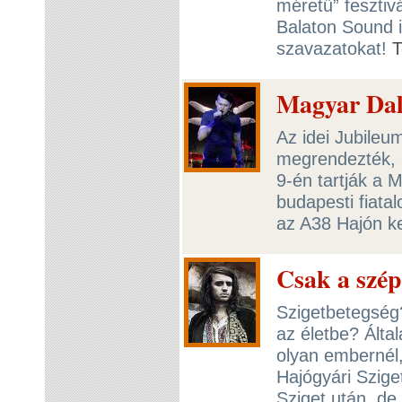
méretű” feszti
Balaton Sound i
szavazatokat!
T
Magyar Dal
Az idei Jubileu
megrendezték, 
9-én tartják a 
budapesti fiata
az A38 Hajón k
Csak a szép
Szigetbetegség?
az életbe? Álta
olyan embernél,
Hajógyári Szige
Sziget után, de