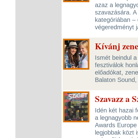
azaz a legnagy
szavazására. A
kategóriában – 
végeredményt j
Kívánj zen
Ismét beindul a
fesztiválok honl
előadókat, zene
Balaton Sound, 
Szavazz a S
Idén két hazai 
a legnagyobb n
Awards Europe „
legjobbak közt 