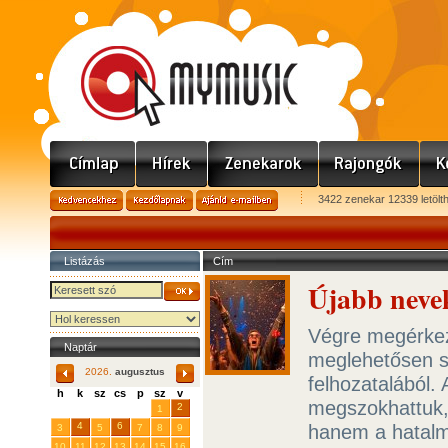
3422 zenekar 12339 letölt
Listázás
Cím
Újabb nevek
Végre megérkezt
Naptár
meglehetősen s
2026.
augusztus
felhozatalából.
h
k
sz
cs
p
sz
v
megszokhattuk,
29
31
2
27
28
30
1
4
6
hanem a hatalm
3
5
7
8
9
10
11
12
13
14
15
16