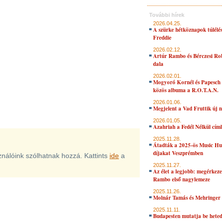
További hírek
2026.04.25.
A szürke hétköznapok túlélés
Freddie
2026.02.12.
Artúr Rambo és Bérczesi Ro
dala
2026.02.01.
Mogyoró Kornél és Papesch 
közös albuma a R.O.T.A.N.
2026.01.06.
Megjelent a Vad Fruttik új 
2026.01.05.
Azahriah a Fedél Nélkül cím
2025.11.28.
Átadták a 2025-ös Music H
díjakat Veszprémben
sználóink szólhatnak hozzá. Kattints
ide
a
2025.11.27.
Az élet a legjobb: megérkeze
Rambo első nagylemeze
2025.11.26.
Molnár Tamás és Mehringer 
2025.11.11.
Budapesten mutatja be hete