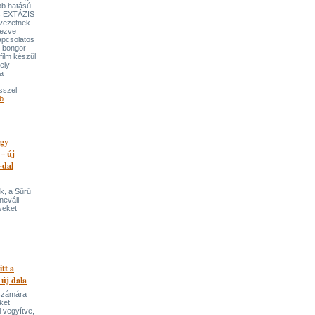
bb hatású
es EXTÁZIS
gvezetnek
yezve
apcsolatos
y bongor
film készül
ely
a
sszel
b
egy
 – új
-dal
k, a Sűrű
neváli
seket
itt a
 új dala
 számára
ket
 vegyítve,