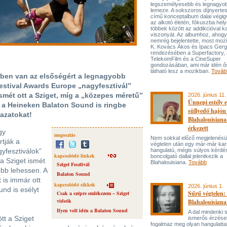
legszemélyesebb és legnagyo
lemeze. A sokszoros díjnyert
című konceptalbum dalai végi
az alkotó életén, fókuszba hel
többek között az addikcióval k
viszonyát. Az albumhoz, ahog
nemrég bejelentette, most mozi
K. Kovács Ákos és Ipacs Gerg
rendezésében a Superfactory, 
TelekomFilm és a CineSuper
gondozásában, ami már idén ő
látható lesz a mozikban.
Továb
nyben van az elsőségért a legnagyobb
estival Awards Europe „nagyfesztivál”
smét ott a Sziget, míg a „közepes méretű”
2026. június 11.
Ünnepi estély 
 a Heineken Balaton Sound is ringbe
süllyedő hajón
vazatokat!
Blahalouisiana
érkezett
gy
megosztás
Nem sokkal előző megjelenésü
rtják a
végtelen után egy már-már kar
yfesztiválok”
hangulatú, mégis súlyos kérdé
kapcsolódó linkek
boncolgató dallal jelentkezik a
 a Sziget ismét
Blahalouisiana.
Tovább
Sziget Fesztivál
obb lehessen. A
Balaton Sound
 is immár ott
kapcsolódó cikkek
2026. június 1.
nd is esélyt
Sűrű végtelen: 
Csak a szépre emlékezem – Sziget
videók
Blahalouisiana
Ilyen volt idén a Balaton Sound
A dal mindenki
ött a Sziget
ismerős érzése
fogalmaz meg olyan hangulattal