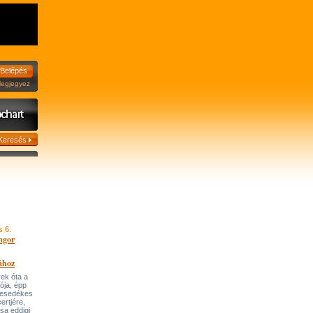
jegyez
s 6.
ngor
ához
ek óta a
tója, épp
 esedékes
ertjére,
ása eddigi