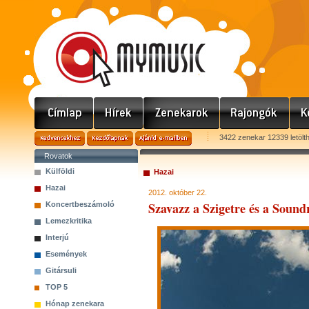
3422 zenekar 12339 letölt
Rovatok
Külföldi
Hazai
Hazai
2012. október 22.
Szavazz a Szigetre és a Sound
Koncertbeszámoló
Lemezkritika
Interjú
Események
Gitársuli
TOP 5
Hónap zenekara