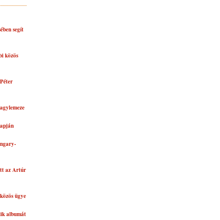
ében segít
bi közös
Péter
nagylemeze
lapján
ungary-
tt az Artúr
közös ügye
dik albumát