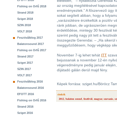
EFOTT 2018
életében, ” – nyilatkozta Gerendai 
az ország megítélésével kapcsolato
Fishing on Orfű 2018
eredményeztek.” A főszervező úgy ít
Strand 2018
sokat segített abban, hogy a folya
Sziget 2018
„varázsütésre érzékeltük a pozitív v
ránk jobban, de ugrásszerűen megnő
SZIN 2018
érdeklődése, mintegy 30 fesztivál ké
VOLT 2018
szerint pedig nagy jót tett a fesztivá
Fesztiválblog 2017
összegezte Gerendai. – „Ha sikerül m
Balatonsound 2017
meggyőződésem, hogy végképp sikerü
Fishing on Orfű 2017
November 7-ig lehet tehát
ITT
szavaz
Strand 2017
bejussanak a november 12-én nyilvá
Sziget 2017
végeredményre pedig január elején,
SZIN 2017
díjátadó gálán derül majd fény.
VOLT 2017
Fesztiválblog 2016
Képek forrása: sziget.hu/Böröcz Ta
Balatonsound 2016
EFOTT 2016
cimkék
2012
,
balaton sound
,
fesztivál
,
magyar
,
szavazás
,
sz
Fishing on Orfű 2016
Strand 2016
Sziget 2016