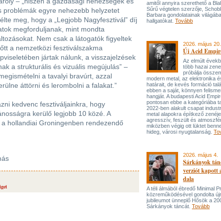
Károly – „hiszen a gazdasági nehézségek és
amitől annyira szerethető a Bla
Sűrű végtelen szerzője, Schob
s problémák egyre nehezebb helyzetet
Barbara gondolatainak világába
élte meg, hogy a „Legjobb Nagyfesztivál” díj
hallgatókat.
Tovább
matok megforduljanak, mint mondta
áltozásokat. Nem csak a látogatók figyeltek
2026. május 20.
tt a nemzetközi fesztiválszakma
Új Acid Empire
pviseletében jártak nálunk, a visszajelzések
Az elmúlt évek
lnak a strukturális és vizuális megújulás” –
több hazai zen
próbálja össze
egismételni a tavalyi bravúrt, azzal
modern metal, az elektronika é
lne áttörni és lerombolni a falakat.”
határait, de kevés formáció tal
ebben a saját, könnyen felisme
hangját. A budapesti Acid Empi
pontosan ebbe a kategóriába ta
ni kedvenc fesztiváljainkra, hogy
2022-ben alakult csapat industr
nosságra kerülő legjobb 10 közé. A
metal alapokra építkező zenéj
agresszív, feszült és atmoszfé
 a hollandiai Groningenben rendezendő
miközben végig ott lüktet benne
hideg, városi nyugtalanság.
To
2026. május 4.
más
Sárkányok tán
verziót kapott
dala
iget
A téli álmából ébredő Minimal P
közreműködésével gondolta újr
jubileumot ünneplő Hősök a 20
Sárkányok táncát.
Tovább