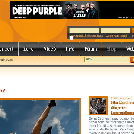
Felhasználó létrehozása
Elfelejtett jelszó
Meg
hető zene
ra!
2026. augusztu
Film készül bo
díjnyertes
konceptalbum
Berta Csongor, azaz bongor év
hazai zenei színtér fontos alko
most készül a szeptemberben
első önálló Budapest Park konc
tavaly pedig elkészült pályafut