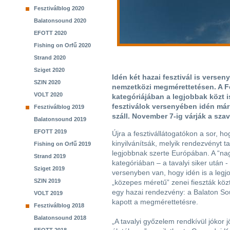
Fesztiválblog 2020
Balatonsound 2020
EFOTT 2020
Fishing on Orfű 2020
Strand 2020
Sziget 2020
Idén két hazai fesztivál is verse
SZIN 2020
nemzetközi megmérettetésen. A F
VOLT 2020
kategóriájában a legjobbak közt i
fesztiválok versenyében idén már
Fesztiválblog 2019
száll. November 7-ig várják a sza
Balatonsound 2019
EFOTT 2019
Újra a fesztivállátogatókon a sor, ho
kinyilvánítsák, melyik rendezvényt ta
Fishing on Orfű 2019
legjobbnak szerte Európában. A “nag
Strand 2019
kategóriában – a tavalyi siker után -
Sziget 2019
versenyben van, hogy idén is a legj
SZIN 2019
„közepes méretű” zenei fieszták közt
egy hazai rendezvény: a Balaton Sou
VOLT 2019
kapott a megmérettetésre.
Fesztiválblog 2018
Balatonsound 2018
„A tavalyi győzelem rendkívül jókor j