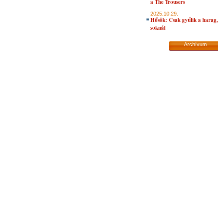
a The Trousers
2025.10.29.
Hősök: Csak gyűlik a harag, 
soknál
Archívum