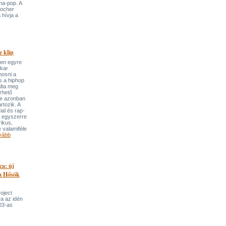
ha-pop. A
locher
 hívja a
 klip
ben egyre
ekar
mosni a
s a hiphop
álta meg
rhető
re azonban
rtozik. A
ial és rap-
e egyszerre
rikus,
 valamiféle
vább
ca: új
 a Hősök
roject
a az idén
03-as