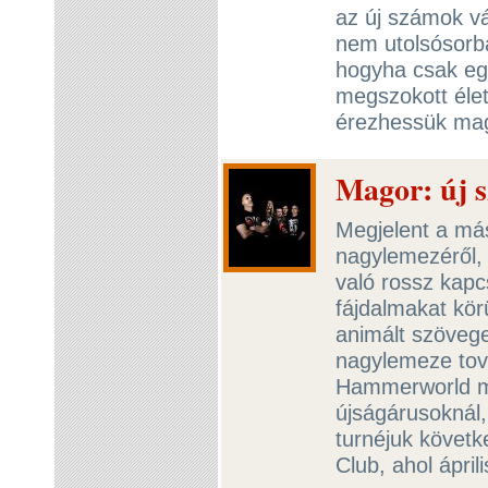
az új számok vá
nem utolsósorb
hogyha csak egy 
megszokott éle
érezhessük ma
Magor: új s
Megjelent a más
nagylemezéről,
való rossz kapc
fájdalmakat körü
animált szövege
nagylemeze tová
Hammerworld me
újságárusoknál
turnéjuk követ
Club, ahol ápri