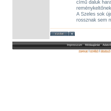
című daluk hara
reménykeltőnek 
A Szeles sok ú
rossznak sem 
Impresszum
Médiaajánlat
Adatvé
magyar
|
english
|
deutsch