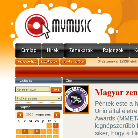
3422 zenekar 12339 letölt
Listázás
Cím
Magyar zen
Péntek este a h
Naptár
Unió által élet
2026.
augusztus
Awards (MMETA)
h
k
sz
cs
p
sz
v
legnépszerűbb f
29
31
2
27
28
30
1
4
6
siker, hogy a 
3
5
7
8
9
10
11
12
13
14
15
16