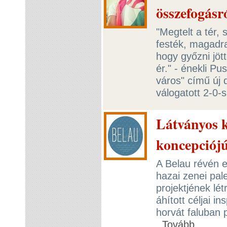
összefogásr
"Megtelt a tér, 
festék, magadra
hogy győzni jöt
ér." - énekli Pu
város" című új d
válogatott 2-0
Látványos k
koncepciój
A Belau révén e
hazai zenei pa
projektjének lét
áhított céljai in
horvát faluban p
Tovább