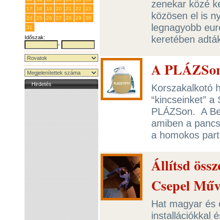
zenekar közé ke
17
18
19
20
21
22
23
közösen el is ny
24
25
26
27
28
29
30
legnagyobb euró
31
1
2
3
4
5
6
keretében adtá
Időszak:
-
A PLÁZSon 
Hirdetés
Korszakalkotó h
“kincseinket” a
PLÁZSon. A Bea
amiben a pancso
a homokos part
Állítsd össz
Csepel Műv
Hat magyar és ö
installációkkal 