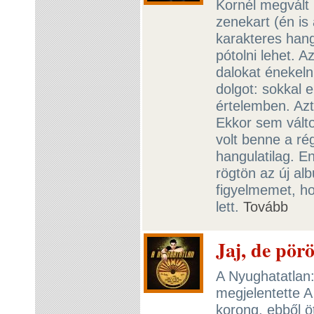
Kornél megvált 
zenekart (én is
karakteres hang
pótolni lehet. 
dalokat énekeln
dolgot: sokkal 
értelemben. Azt
Ekkor sem vált
volt benne a rég
hangulatilag. 
rögtön az új al
figyelmemet, h
lett.
Tovább
Jaj, de pör
A Nyughatatlan:
megjelentette A
korong, ebből 