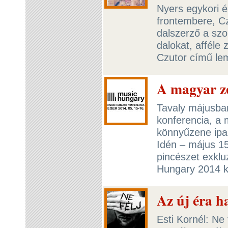
Nyers egykori é
frontembere, Cz
dalszerző a sz
dalokat, afféle
Czutor című le
A magyar z
Tavaly májusban
konferencia, a 
könnyűzene ipar
Idén – május 15
pincészet exklu
Hungary 2014 k
Az új éra h
Esti Kornél: Ne 