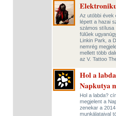
Elektroniku
Az utóbbi évek
lépett a hazai 
számos stílusa 
fülűek ugyanúgy
Linkin Park, a 
nemrég megjele
mellett több da
az V. Tattoo Th
Hol a labd
Napkutya m
Hol a labda? cí
megjelent a Na
zenekar a 2014
munkálataival t