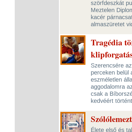
szörfdeszkát p
Meztelen Diplom
kacér párnacsa
almaszüretet vi
Tragédia tö
klipforgatá
Szerencsére az
perceken belül 
eszméletlen álla
aggodalomra a
csak a Bíborszél
kedvéért történ
Szólólemezt
Élete első és t