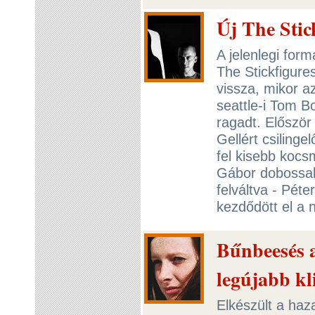
Új The Stic
A jelenlegi fo
The Stickfigure
vissza, mikor a
seattle-i Tom B
ragadt. Előszö
Gellért csilinge
fel kisebb kocs
Gábor dobossal 
felváltva - Pét
kezdődött el a
Bűnbeesés 
legújabb kl
Elkészült a haz