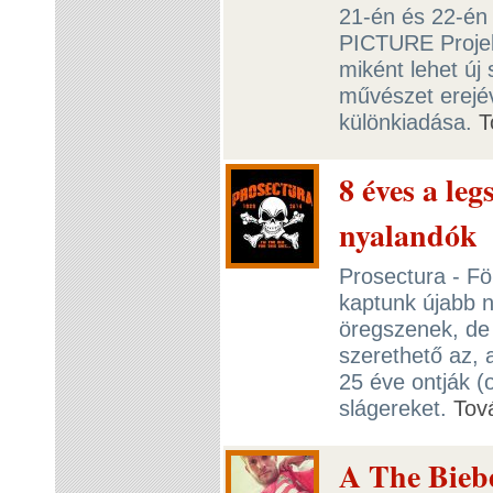
21-én és 22-én 
PICTURE Projekt
miként lehet új 
művészet erejé
különkiadása.
T
8 éves a leg
nyalandók
Prosectura - Föl
kaptunk újabb n
öregszenek, de 
szerethető az, 
25 éve ontják (
slágereket.
Tov
A The Biebe