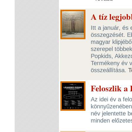
A tíz legjo
Itt a január, és
összegzését. Eb
magyar klipjébő
szerepel többek
Popkids, Akkez
Termékeny év vo
összeállítása.
T
Feloszlik a
Az idei év a fe
könnyűzenében.
név jelentette b
minden előzetes