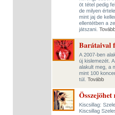
öt tétel pedig f
de milyen értele
mint jaj de kell
ellentétben a z
játszani.
Továb
Barátaival 
A 2007-ben ala
új kislemezét.
alakult meg, a
mint 100 koncer
túl.
Tovább
Összejöhet 
Kiscsillag: Sze
Kiscsillag Szel