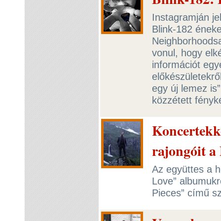
Instagramján je
Blink-182 éneke
Neighborhoodsa
vonul, hogy elk
információt egy
előkészületekrő
egy új lemez is
közzétett fényk
Koncertekke
rajongóit a
Az együttes a h
Love” albumukró
Pieces” című s