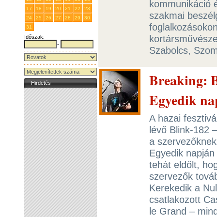
kommunikáció é
17
18
19
20
21
22
23
szakmai beszélg
24
25
26
27
28
29
30
foglalkozásokon
31
1
2
3
4
5
6
kortársművészeti
Időszak:
-
Szabolcs, Szom
Breaking: B
Hirdetés
Egyedik na
A hazai fesztiv
lévő Blink-182 
a szervezőknek
Egyedik napján
tehát eldőlt, h
szervezők továb
Kerekedik a Nul
csatlakozott C
le Grand – mind