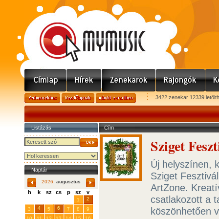
3422 zenekar 12339 letölt
Listázás
Cím
Sziget Fesz
Új helyszínen, 
Naptár
Sziget Fesztivá
2026.
augusztus
ArtZone. Kreatí
h
k
sz
cs
p
sz
v
csatlakozott a 
29
31
2
27
28
30
1
4
6
köszönhetően vá
3
5
7
8
9
10
11
12
13
14
15
16