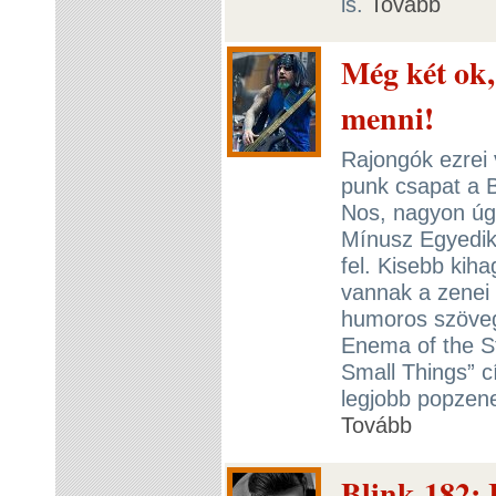
is.
Tovább
Még két ok,
menni!
Rajongók ezrei 
punk csapat a B
Nos, nagyon úgy
Mínusz Egyedik
fel. Kisebb kih
vannak a zenei
humoros szövege
Enema of the St
Small Things” c
legjobb popzenei
Tovább
Blink-182: I