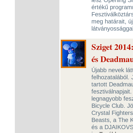
értékű programn
Fesztiválköztár
meg határait, ú
látványosságga
Sziget 2014
és Deadmau
Újabb nevek lát
felhozatalából.
tartott Deadmau
fesztiválnapjait
legnagyobb fesz
Bicycle Club. J
Crystal Fighters
Beasts, a The K
és a DJAIKOVS