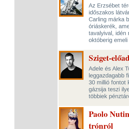
Az Erzsébet té
időszakos látvá
Carling márka 
óriáskerék, am
tavalyival, idé
októberig emel
Sziget-előa
Adele és Alex T
leggazdagabb fi
30 millió fontot
gázsija teszi i
többiek pénztár
Paolo Nutini
trónról