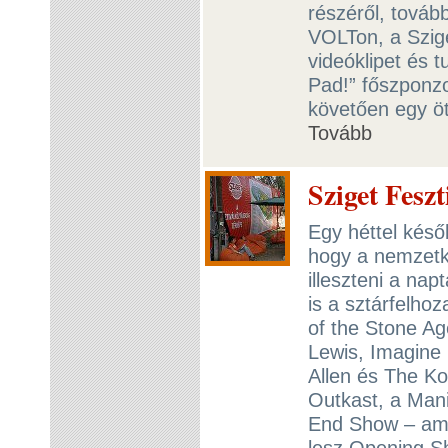
részéről, továb
VOLTon, a Szige
videóklipet és 
Pad!” főszponz
követően egy öt
Tovább
Sziget Fesz
Egy héttel késő
hogy a nemzetk
illeszteni a na
is a sztárfelho
of the Stone A
Lewis, Imagine D
Allen és The Ko
Outkast, a Mani
End Show – amit
lesz Opening S