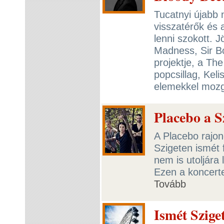
Tucatnyi újabb 
visszatérők és 
lenni szokott. J
Madness, Sir Bo
projektje, a Th
popcsillag, Kel
elemekkel moz
Placebo a S
A Placebo rajon
Szigeten ismét 
nem is utoljára 
Ezen a koncerte
Tovább
Ismét Szige