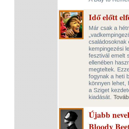
Idő előtt el
Már csak a hétn
„vadkempingezők
családosoknak 
kempingezési le
fesztivál emelt 
ellenében haszn
megteltek. Ezz
fogynak a heti 
könnyen lehet, 
a Sziget kezdete
kiadását.
Továb
Újabb nevek
Bloody Bee