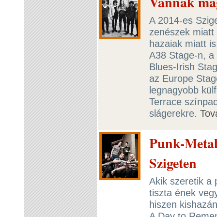
Vannak mag
A 2014-es Szige
zenészek miatt 
hazaiak miatt 
A38 Stage-n, a
Blues-Irish St
az Europe Stage
legnagyobb külf
Terrace színpa
slágerekre.
Tov
Punk-Metal
Szigeten
Akik szeretik a 
tiszta ének veg
hiszen kishazán
A Day to Reme