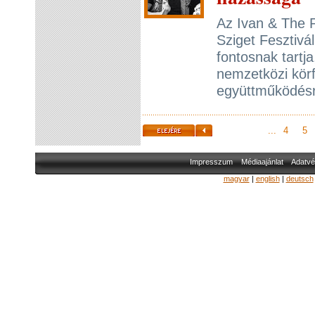
Az Ivan & The P
Sziget Fesztivá
fontosnak tartj
nemzetközi kör
együttműködésr
...
4
5
Impresszum
Médiaajánlat
Adatvé
magyar
|
english
|
deutsch