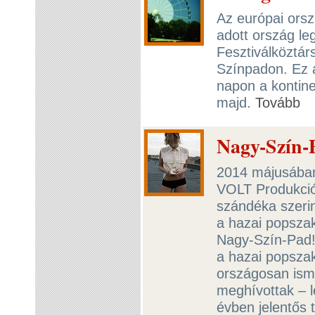
Az európai ors
adott ország le
Fesztiválköztár
Színpadon. Ez a
napon a kontine
majd.
Tovább
Nagy-Szín-P
2014 májusában 
VOLT Produkció
szándéka szerin
a hazai popsza
Nagy-Szín-Pad!
a hazai popszakm
országosan isme
meghívottak – 
évben jelentős 