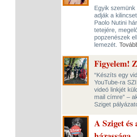
Egyik szemünk 
adják a kilincse
Paolo Nutini h
tetejére, megel
popzenészek elle
lemezét.
Továb
Figyelem! Z
“Készíts egy vi
YouTube-ra SZI
videó linkjét kü
mail címre” – ak
Sziget pályázato
A Sziget és
házassága