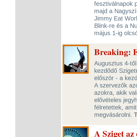
fesztiválnapok 
majd a Nagyszín
Jimmy Eat World
Blink-re és a N
május 1-ig olcs
Breaking: E
Augusztus 4-től
kezdődő Szigetr
először - a kezd
A szervezők az
azokra, akik va
elővételes jegy
félretettek, am
megvásárolni.
A Sziget az