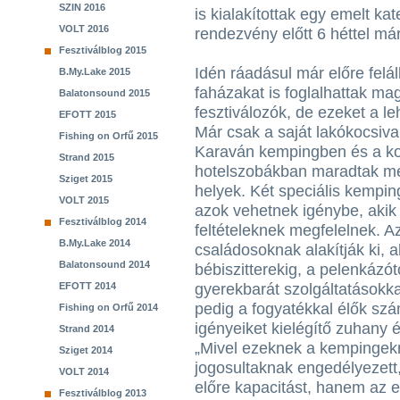
SZIN 2016
is kialakítottak egy emelt ka
VOLT 2016
rendezvény előtt 6 héttel már
Fesztiválblog 2015
Idén ráadásul már előre feláll
B.My.Lake 2015
faházakat is foglalhattak m
Balatonsound 2015
fesztiválozók, de ezeket a l
EFOTT 2015
Már csak a saját lakókocsiva
Fishing on Orfű 2015
Karaván kempingben és a kon
Strand 2015
hotelszobákban maradtak mé
Sziget 2015
helyek. Két speciális kemping
VOLT 2015
azok vehetnek igénybe, akik
Fesztiválblog 2014
feltételeknek megfelelnek. A
B.My.Lake 2014
családosoknak alakítják ki, a
Balatonsound 2014
bébiszitterekig, a pelenkázó
EFOTT 2014
gyerekbarát szolgáltatásokka
pedig a fogyatékkal élők szám
Fishing on Orfű 2014
igényeiket kielégítő zuhany 
Strand 2014
„Mivel ezeknek a kempingekn
Sziget 2014
jogosultaknak engedélyezett,
VOLT 2014
előre kapacitást, hanem az 
Fesztiválblog 2013