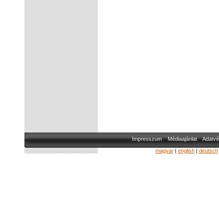
Impresszum
Médiaajánlat
Adatvé
magyar
|
english
|
deutsch