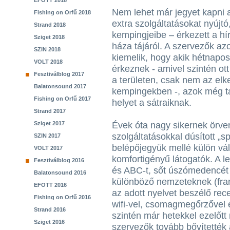
EFOTT 2018
Nem lehet már jegyet kapni a
Fishing on Orfű 2018
extra szolgáltatásokat nyújtó,
Strand 2018
kempingjeibe – érkezett a hír
Sziget 2018
háza tájáról. A szervezők a
SZIN 2018
kiemelik, hogy akik hétnapos 
VOLT 2018
érkeznek - amivel szintén ott
Fesztiválblog 2017
a területen, csak nem az elke
Balatonsound 2017
kempingekben -, azok még t
Fishing on Orfű 2017
helyet a sátraiknak.
Strand 2017
Sziget 2017
Évek óta nagy sikernek örve
szolgáltatásokkal dúsított „s
SZIN 2017
belépőjegyük mellé külön vá
VOLT 2017
komfortigényű látogatók. A l
Fesztiválblog 2016
és ABC-t, sőt úszómedencét 
Balatonsound 2016
különböző nemzeteknek (franc
EFOTT 2016
az adott nyelvet beszélő rec
Fishing on Orfű 2016
wifi-vel, csomagmegőrzővel é
Strand 2016
szintén már hetekkel ezelőtt
Sziget 2016
szervezők tovább bővítették 