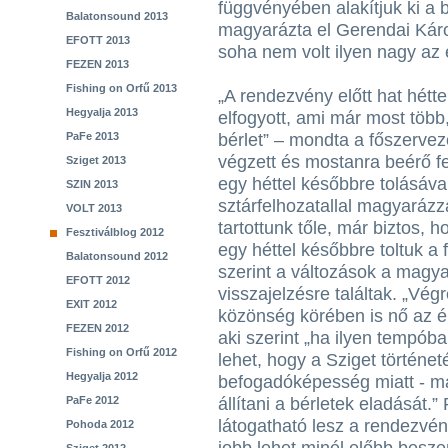
függvényében alakítjuk ki a
Balatonsound 2013
magyarázta el Gerendai Káro
EFOTT 2013
soha nem volt ilyen nagy az 
FEZEN 2013
Fishing on Orfű 2013
„A rendezvény előtt hat hétt
Hegyalja 2013
elfogyott, ami már most több,
PaFe 2013
bérlet” – mondta a főszervező
végzett és mostanra beérő fe
Sziget 2013
egy héttel későbbre tolásáv
SZIN 2013
sztárfelhozatallal magyarázza
VOLT 2013
tartottunk tőle, már biztos, 
Fesztiválblog 2012
egy héttel későbbre toltuk a 
Balatonsound 2012
szerint a változások a magya
EFOTT 2012
visszajelzésre találtak. „Vég
EXIT 2012
közönség körében is nő az é
FEZEN 2012
aki szerint „ha ilyen tempób
Fishing on Orfű 2012
lehet, hogy a Sziget történe
Hegyalja 2012
befogadóképesség miatt - már 
PaFe 2012
állítani a bérletek eladását
látogatható lesz a rendezvén
Pohoda 2012