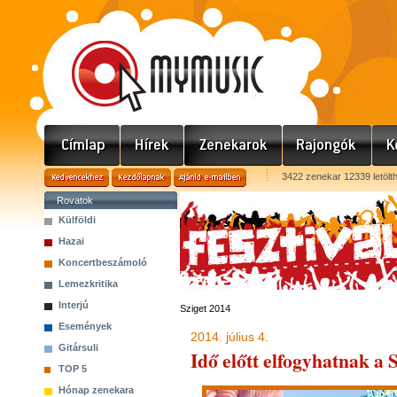
3422 zenekar 12339 letölt
Rovatok
Külföldi
Hazai
Koncertbeszámoló
Lemezkritika
Interjú
Sziget 2014
Események
2014. július 4.
Gitársuli
Idő előtt elfogyhatnak a 
TOP 5
Hónap zenekara