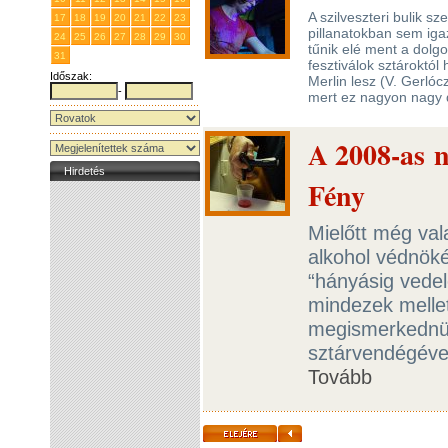
A szilveszteri bulik 
17
18
19
20
21
22
23
pillanatokban sem igaz
24
25
26
27
28
29
30
tűnik elé ment a dolg
31
1
2
3
4
5
6
fesztiválok sztároktó
Időszak:
Merlin lesz (V. Gerlóc
-
mert ez nagyon nagy 
A 2008-as n
Hirdetés
Fény
Mielőtt még val
alkohol védnökév
“hányásig vedel
mindezek mellet
megismerkednün
sztárvendégével
Tovább