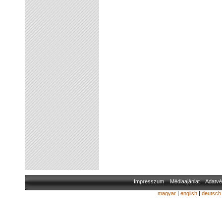
Impresszum
Médiaajánlat
Adatvé
magyar
|
english
|
deutsch