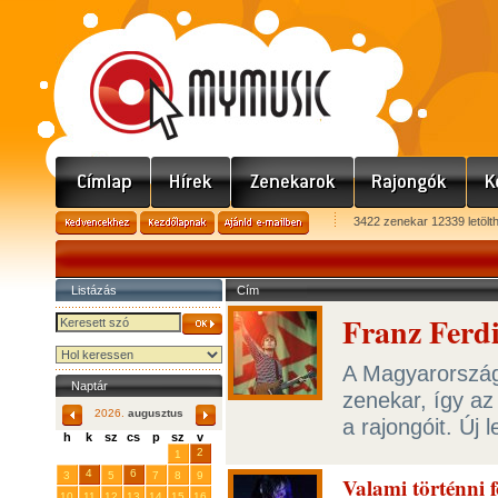
3422 zenekar 12339 letölt
Listázás
Cím
Franz Ferdi
A Magyarország
Naptár
zenekar, így a
2026.
augusztus
a rajongóit. Új
h
k
sz
cs
p
sz
v
29
31
2
27
28
30
1
4
6
3
5
7
8
9
Valami történni fo
10
11
12
13
14
15
16