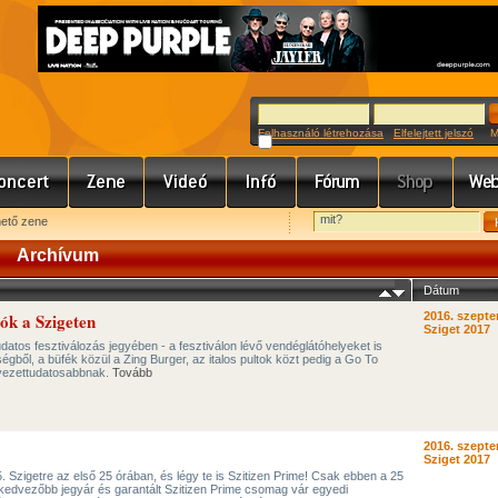
Felhasználó létrehozása
Elfelejtett jelszó
Meg
hető zene
Archívum
Dátum
ók a Szigeten
2016. szepte
Sziget 2017
udatos fesztiválozás jegyében - a fesztiválon lévő vendéglátóhelyeket is
égből, a büfék közül a Zing Burger, az italos pultok közt pedig a Go To
nyezettudatosabbnak.
Tovább
2016. szepte
Sziget 2017
. Szigetre az első 25 órában, és légy te is Szitizen Prime! Csak ebben a 25
s kedvezőbb jegyár és garantált Szitizen Prime csomag vár egyedi