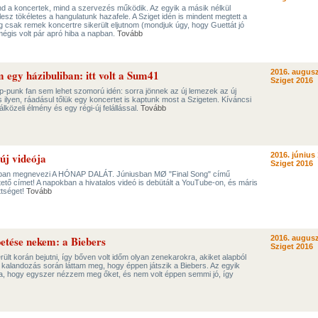
ind a koncertek, mind a szervezés működik. Az egyik a másik nélkül
esz tökéletes a hangulatunk hazafele. A Sziget idén is mindent megtett a
g csak remek koncertre sikerült eljutnom (mondjuk úgy, hogy Guettát jó
mégis volt pár apró hiba a napban.
Tovább
 egy házibuliban: itt volt a Sum41
2016. augusz
Sziget 2016
p-punk fan sem lehet szomorú idén: sorra jönnek az új lemezek az új
s ilyen, ráadásul tőlük egy koncertet is kaptunk most a Szigeten. Kíváncsi
lközeli élmény és egy régi-új felállással.
Tovább
új videója
2016. június 
Sziget 2016
ban megnevezi A HÓNAP DALÁT. Júniusban MØ "Final Song" című
üntető címet! A napokban a hivatalos videó is debütált a YouTube-on, és máris
ttséget!
Tovább
etése nekem: a Biebers
2016. augusz
Sziget 2016
ült korán bejutni, így bőven volt időm olyan zenekarokra, akiket alapból
 kalandozás során láttam meg, hogy éppen játszik a Biebers. Az egyik
, hogy egyszer nézzem meg őket, és nem volt éppen semmi jó, így