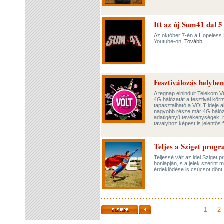
Itt az új Sum41 dal 5
Az október 7-én a Hopeless
Youtube-on.
Tovább
Fesztiválozás helybe
A tegnap elnindult Telekom 
4G hálózatát a fesztivál kör
tapasztalható a VOLT ideje al
nagyobb része már 4G hálóz
adatigényű tevékenységek, m
tavalyhoz képest is jelentő
Teljes a Sziget prog
Teljessé vált az idei Sziget 
honlapján, s a jelek szerint
érdeklődése is csúcsot dönt,
1
2