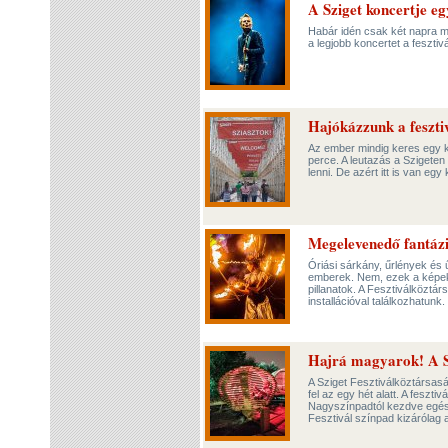
A Sziget koncertje eg
Habár idén csak két napra me
a legjobb koncertet a feszti
Hajókázzunk a feszti
Az ember mindig keres egy k
perce. A leutazás a Szigeten 
lenni. De azért itt is van egy
Megelevenedő fantázi
Óriási sárkány, űrlények és
emberek. Nem, ezek a képek n
pillanatok. A Fesztiválköztá
installációval találkozhatunk.
Hajrá magyarok! A Sz
A Sziget Fesztiválköztársasá
fel az egy hét alatt. A feszti
Nagyszínpadtól kezdve egész
Fesztivál színpad kizárólag 