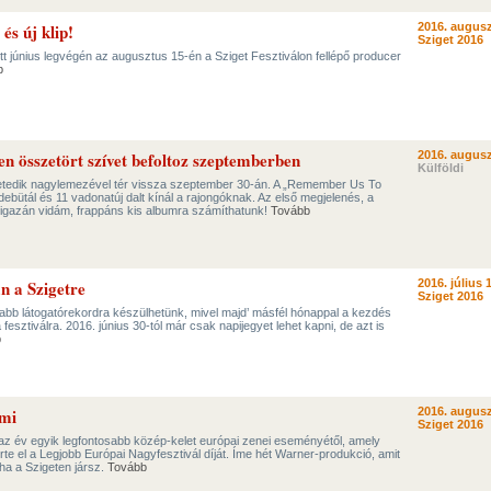
 és új klip!
2016. augusz
Sziget 2016
ett június legvégén az augusztus 15-én a Sziget Fesztiválon fellépő producer
b
n összetört szívet befoltoz szeptemberben
2016. augusz
Külföldi
edik nagylemezével tér vissza szeptember 30-án. A „Remember Us To
debütál és 11 vadonatúj dalt kínál a rajongóknak. Az első megjelenés, a
y igazán vidám, frappáns kis albumra számíthatunk!
Tovább
n a Szigetre
2016. július 1
Sziget 2016
újabb látogatórekordra készülhetünk, mivel majd’ másfél hónappal a kezdés
a fesztiválra. 2016. június 30-tól már csak napijegyet lehet kapni, de azt is
b
 mi
2016. augusz
Sziget 2016
 az év egyik legfontosabb közép-kelet európai zenei eseményétől, amely
e el a Legjobb Európai Nagyfesztivál díját. Íme hét Warner-produkció, amit
ha a Szigeten jársz.
Tovább