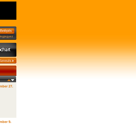
jegyez
mber 27.
mber 9.