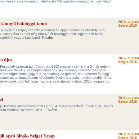
szt veszel sorsolásunkon, ahol extra VIP-ajándékcsomagot is nyerhetsz!
g könnyű boldoggá tenni
2016. augusz
Sziget 2016
k a tökéletességre, szerinte a boldogság éppen ennek az ellentétje. Ha
, elmondása szerint elég könnyű őt boldoggá tenni, legyen szó baráti
snőjéről vagy a kutyájáról.
Tovább
an újra
2016. augusz
Sziget 2016
 „Fesztiválköztársaság”. Több mint 1500 program vár ránk a 24. Szigeten.
járól, körülbelül 60 országból érkeznek. A közönség nemzetközisége is
100 országból vettek jegyet a„Szabadság Szigetére”, de a szervezők nagy
asonlóan, a látogatószám növekedésével arányosan, megint tovább nőtt a
Gerendaiék több teltházas napra is számítanak. Indulás 2016. augusztus
et
2016. augusz
Sziget 2016
 félmilliós látogatószámmal zárt a 24. Sziget Fesztivál. Itt volt a fél világ és
rint mindenki szerette. Mi is...
Tovább
li apró hibák- Sziget 3.nap
2016. augusz
Sziget 2016