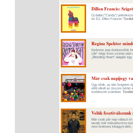
Dillon Francis: Sziget
Új dallal ("Candy") jelentkez
és DJ, Dillon Francis!
Továb
Regina Spektor minde
Kedvenc pop énekesnőnk het
Life” négy éves szünet után 
„Bleeding Heart” alapján eg
Már csak napijegy va
Úgy tűnik, az idei Szigeten 
előtt elkelt az összes bérlet 
korlátozott számban.
Továb
Velük fesztiválozunk
Már csak pár nap választ el
tavaly már másodszorra nyert
nem érdemes kihagyni idén, 