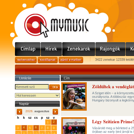
3422 zenekar 12339 letölt
Listázás
Cím
Zöldültek a vendéglát
A Sziget idén – a környezett
osztályozta. A többszáz egys
Hungary bizonyult a legkör
Naptár
2026.
augusztus
h
k
sz
cs
p
sz
v
Légy Szitizien Prime!
29
31
2
27
28
30
1
4
6
3
5
7
8
9
Vásárold meg a bérleted a 25
órában az early bird árnál i
10
11
12
13
14
15
16