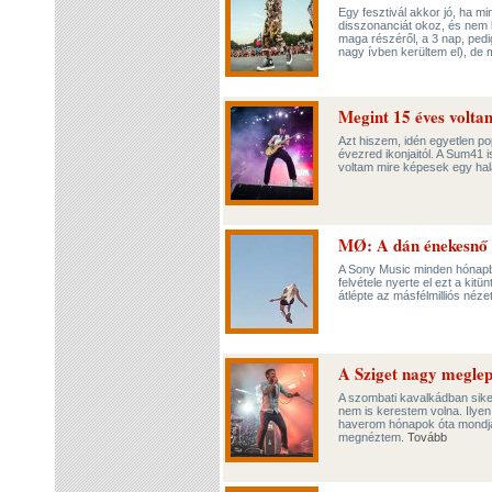
Egy fesztivál akkor jó, ha m
disszonanciát okoz, és nem l
maga részéről, a 3 nap, pedi
nagy ívben kerültem el), de 
Megint 15 éves voltam
Azt hiszem, idén egyetlen po
évezred ikonjaitól. A Sum41 i
voltam mire képesek egy halá
MØ: A dán énekesnő 
A Sony Music minden hónap
felvétele nyerte el ezt a kit
átlépte az másfélmilliós néze
A Sziget nagy meglep
A szombati kavalkádban siker
nem is kerestem volna. Ilyen
haverom hónapok óta mondja
megnéztem.
Tovább