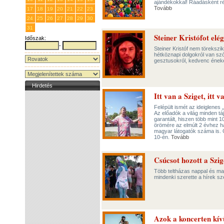
ajándékokkal! Ráadásként ré
Tovább
17
18
19
20
21
22
23
24
25
26
27
28
29
30
31
1
2
3
4
5
6
Steiner Kristófot elé
Időszak:
-
Steiner Kristóf nem törekszi
hétköznapi dolgokról van szó
gesztusokról, kedvenc éneke
Hirdetés
Itt van a Sziget, itt v
Felépült ismét az ideiglenes
Az előadók a világ minden tá
garantált, hiszen több mint 
örömére az elmúlt 2 évhez h
magyar látogatók száma is. 
10-én.
Tovább
Csúcsot hozott a Szig
Több teltházas nappal és majd’
mindenki szerette a hírek sze
Azok a koncerten kívü