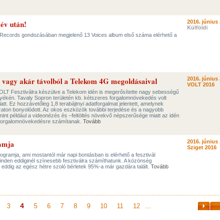
 év után!
2016. június 
Külföldi
 Records gondozásában megjelenő 13 Voices album első száma elérhető a
n vagy akár távolból a Telekom 4G megoldásaival
2016. június 
VOLT 2016
VOLT Fesztiválra készülve a Telekom idén is megerősítette nagy sebességű
nyékén. Tavaly Sopron területén kb. kétszeres forgalomnövekedés volt
att. Ez hozzávetőleg 1,8 terabájtnyi adatforgalmat jelentett, amelynek
aton bonyolódott. Az okos eszközök további terjedése és a nagyobb
int például a videonézés és –feltöltés növekvő népszerűsége miatt az idén
s forgalomnövekedésre számítanak.
Tovább
ramja
2016. június 
Sziget 2016
programja, ami mostantól már napi bontásban is elérhető a fesztivál
 minden eddiginél színesebb fesztiválra számíthatunk. A közönség
 eddig az egész hétre szoló bérletek 95%-a már gazdára talált.
Tovább
4
3
5
6
7
8
9
10
11
12
...