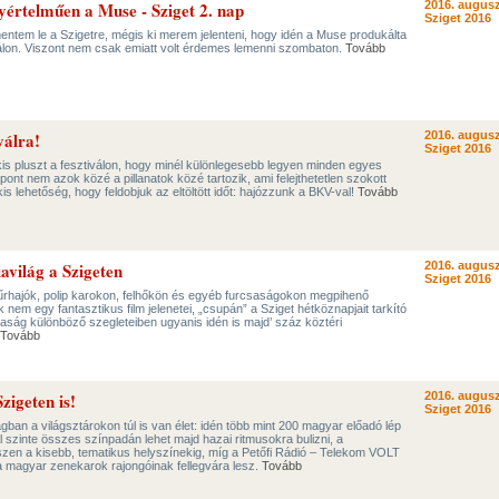
yértelműen a Muse - Sziget 2. nap
2016. augusz
Sziget 2016
ntem le a Szigetre, mégis ki merem jelenteni, hogy idén a Muse produkálta
válon. Viszont nem csak emiatt volt érdemes lemenni szombaton.
Tovább
válra!
2016. augusz
Sziget 2016
is pluszt a fesztiválon, hogy minél különlegesebb legyen minden egyes
pont nem azok közé a pillanatok közé tartozik, ami felejthetetlen szokott
 kis lehetőség, hogy feldobjuk az eltöltött időt: hajózzunk a BKV-val!
Tovább
avilág a Szigeten
2016. augusz
Sziget 2016
 űrhajók, polip karokon, felhőkön és egyéb furcsaságokon megpihenő
em egy fantasztikus film jelenetei, „csupán” a Sziget hétköznapjait tarkító
rsaság különböző szegleteiben ugyanis idén is majd’ száz köztéri
Tovább
igeten is!
2016. augusz
Sziget 2016
gban a világsztárokon túl is van élet: idén több mint 200 magyar előadó lép
vál szinte összes színpadán lehet majd hazai ritmusokra bulizni, a
en a kisebb, tematikus helyszínekig, míg a Petőfi Rádió – Telekom VOLT
a magyar zenekarok rajongóinak fellegvára lesz.
Tovább