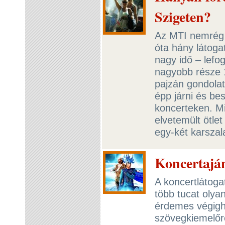
Szigeten?
Az MTI nemrég k
óta hány látogat
nagy idő – lefo
nagyobb része 1
pajzán gondolat
épp járni és be
koncerteken. M
elvetemült ötl
egy-két karsza
Koncertaján
A koncertlátoga
több tucat olya
érdemes végigha
szövegkiemelőre