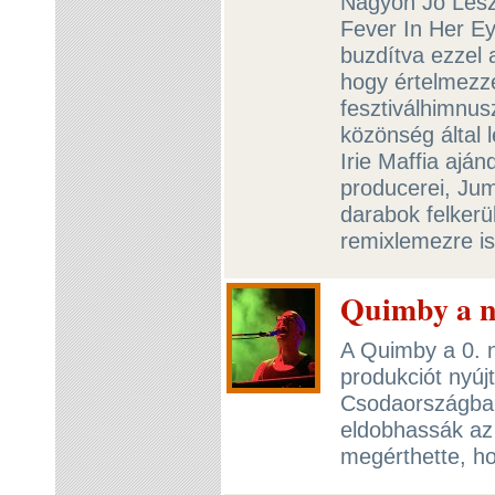
Nagyon Jó Lesz 
Fever In Her Eye
buzdítva ezzel 
hogy értelmezzé
fesztiválhimnusz
közönség által l
Irie Maffia aj
producerei, Jum
darabok felkerü
remixlemezre i
Quimby a ny
A Quimby a 0. 
produkciót nyúj
Csodaországba 
eldobhassák az
megérthette, ho