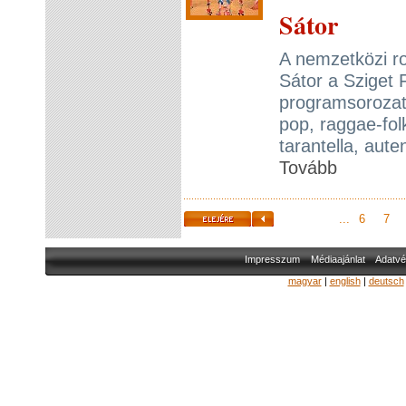
Sátor
A nemzetközi ro
Sátor a Sziget 
programsorozatá
pop, raggae-fol
tarantella, aut
Tovább
...
6
7
Impresszum
Médiaajánlat
Adatvé
magyar
|
english
|
deutsch