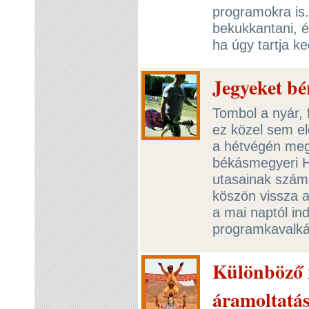
programokra is.
bekukkantani, é
ha úgy tartja k
Jegyeket bé
Tombol a nyár,
ez közel sem el
a hétvégén meg
békásmegyeri H
utasainak szám
köszön vissza a
a mai naptól in
programkavalká
Különböző 
áramoltatás