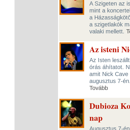
A Szigeten az i
mint a koncerte
a Házasságkötő
a szigetlakók m
valaki mellett.
T
Az isteni Ni
Az Isten leszál
órás áhítatot. 
amit Nick Cave 
augusztus 7-én.
Tovább
Dubioza Kole
nap
Augusztus 7-én 