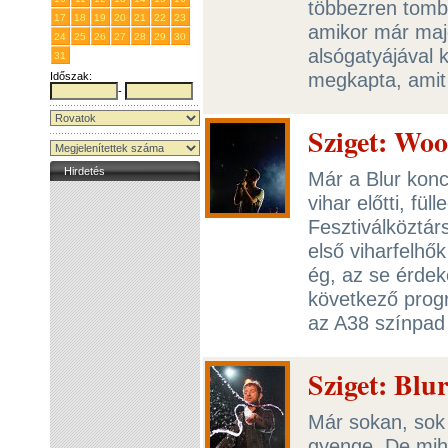
többezren tombo
17
18
19
20
21
22
23
amikor már majd
24
25
26
27
28
29
30
alsógatyájával 
31
1
2
3
4
5
6
megkapta, ami
Időszak:
-
Sziget: Woo
Hirdetés
Már a Blur konce
vihar előtti, fü
Fesztiválköztár
első viharfelhő
ég, az se érdek
következő progr
az A38 színpad
Sziget: Blu
Már sokan, sok h
gyenge. De mih