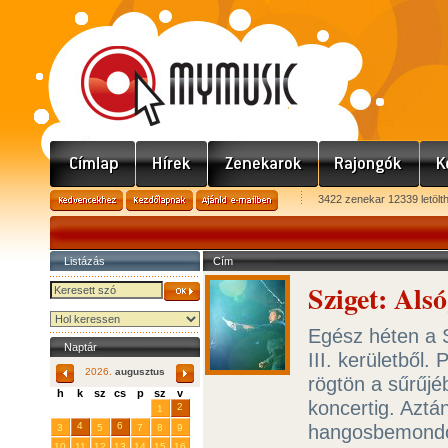
3422 zenekar 12339 letölt
Listázás
Cím
Sziget: Als
Egész héten a S
Naptár
III. kerületből.
2026.
augusztus
rögtön a sűrűj
h
k
sz
cs
p
sz
v
koncertig. Aztá
29
31
2
27
28
30
1
4
6
hangosbemondók,
3
5
7
8
9
10
11
12
13
14
15
16