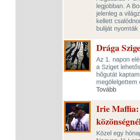
legjobban. A B
jelenleg a vilá
kellett csalódn
buliját nyomták 
Drága Sziget
Az 1. napon el
a Sziget lehető
hőgutát kaptam, 
megölelgettem 
Tovább
Irie Maffi
közönségnél
Közel egy hónap