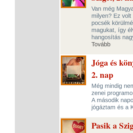
Van még Magyar
milyen? Ez volt
pocsék körülmé
magukat, így él
hangosítás nag
Tovább
Jóga és kön
2. nap
Még mindig nem
zenei program
A második napon
jógáztam és a 
Pasik a Szig