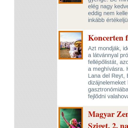
elég nagy kedve
eddig nem kelle
inkább értékelj
Koncerten f
Azt mondják, id
a látvánnyal pr
fellépőlistát, 
a meghívásra. H
Lana del Reyt, 
dizájnelemeket
gasztronómiában
fejlődni valaho
Magyar Zene
Sziget, 2. n