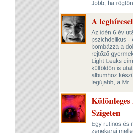
Jobb, ha rögtön
A leghírese
Az idén 6 év ut
pszichdelikus -
bombázza a dob
rejtőző gyermeki
Light Leaks cí
külföldön is ut
albumhoz készül
legújabb, a Mr.
Különleges 
Szigeten
Egy rutinos és 
zenekarai melle