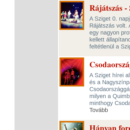
Rájátszás - 
A Sziget 0. nap
Rájátszás volt. 
egy nagyon prof
kellett állapít
feltétlenül a Sz
Csodaország
A Sziget hírei 
és a Nagyszínpa
Csodaországgá.
milyen a Quimb
minthogy Csoda
Tovább
Hányan ford