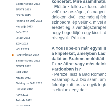
koncertet. Mire számíthat
Balatonsound 2013
- Előttünk fellép az Idoru, a
EFOTT 2013
velük az országot, és nagyo
FEZEN 2013
dalokon kívül lesz még új fe
Fishing on Orfű 2013
színpadra lép velünk, mivel
Hegyalja 2013
eredetileg is vendégszerepel
hogy hegedüljön egy kicsit,
PaFe 2013
rávegyük: Pálinka…
Sziget 2013
SZIN 2013
A YouTube-on már egymilli
VOLT 2013
a klipeteket, amelyben L
Fesztiválblog 2012
dalát és Brahms melódiáit v
Balatonsound 2012
Ez az átirat vagy más dalo
EFOTT 2012
Pardonban is?
EXIT 2012
- Persze, lesz a Bad Romanc
FEZEN 2012
Vasárnap is, a Dio szám, ami
Fishing on Orfű 2012
feldolgozott, és az egyik le
Hegyalja 2012
is eltolunk egy dalt.
PaFe 2012
Pohoda 2012