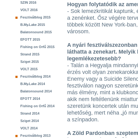
SZIN 2016
Hogyan folytatódik az amer
VOLT 2016
- Sok lemezkritikát kaptunk, 
a zenénket. Ősz végére terv
Fesztiválblog 2015
többek között New York-ban,
B.My.Lake 2015
városom.
Balatonsound 2015
EFOTT 2015
A nyári fesztiválszezonban
Fishing on Orfű 2015
láthatta a zenekart. Melyik 
Strand 2015
legemlékezetesebb?
Sziget 2015
- Talán a Hegyalja mindannyi
VOLT 2015
érzés volt olyan zenekarokkal
Fesztiválblog 2014
Enemy vagy a Suicide Silen
B.My.Lake 2014
fesztiválon nagyon szeretünk 
Balatonsound 2014
más élmény, mint a klubkoncer
akik nem feltétlenünk miattu
EFOTT 2014
szeretünk koncertek után mul
Fishing on Orfű 2014
lehetőség, mert néha „jó m
Strand 2014
a színpadon.
Sziget 2014
VOLT 2014
A Zöld Pardonban szeptemb
Fesztiválblog 2013