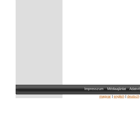
Impresszum
Médiaajánlat
Adatvé
magyar
|
english
|
deutsch