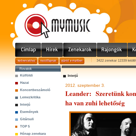
3422 zenekar 12339 letölt
Rovatok
Külföldi
Interjú
Hazai
2012. szeptember 3.
Koncertbeszámoló
Leander: Szeretünk konc
Lemezkritika
ha van zuhi lehetőség
Interjú
Események
Gitársuli
TOP 5
Hónap zenekara