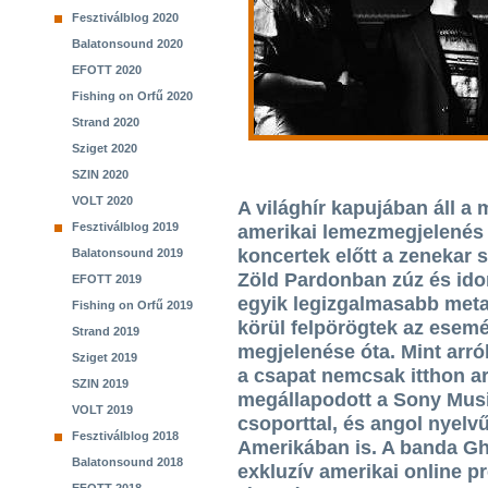
Fesztiválblog 2020
Balatonsound 2020
EFOTT 2020
Fishing on Orfű 2020
Strand 2020
Sziget 2020
SZIN 2020
VOLT 2020
A világhír kapujában áll a
Fesztiválblog 2019
amerikai lemezmegjelenés 
koncertek előtt a zenekar 
Balatonsound 2019
Zöld Pardonban zúz és ido
EFOTT 2019
egyik legizgalmasabb meta
Fishing on Orfű 2019
körül felpörögtek az esem
Strand 2019
megjelenése óta. Mint arr
Sziget 2019
a csapat nemcsak itthon ar
SZIN 2019
megállapodott a Sony Mus
VOLT 2019
csoporttal, és angol nyelv
Fesztiválblog 2018
Amerikában is. A banda Gh
Balatonsound 2018
exkluzív amerikai online p