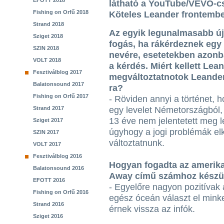
EFOTT 2018
látható a YouTube/VEVO-cs
Fishing on Orfű 2018
Köteles Leander frontembe
Strand 2018
Az egyik legunalmasabb új
Sziget 2018
fogás, ha rákérdeznek egy
SZIN 2018
nevére, esetetekben azonb
VOLT 2018
a kérdés. Miért kellett Lea
Fesztiválblog 2017
megváltoztatnotok Leander
Balatonsound 2017
ra?
Fishing on Orfű 2017
- Röviden annyi a történet, 
Strand 2017
egy levelet Németországból,
13 éve nem jelentetett meg l
Sziget 2017
úgyhogy a jogi problémák elk
SZIN 2017
változtatnunk.
VOLT 2017
Fesztiválblog 2016
Hogyan fogadta az amerika
Balatonsound 2016
Away című számhoz készült
EFOTT 2016
- Egyelőre nagyon pozitívak 
Fishing on Orfű 2016
egész óceán választ el mink
Strand 2016
érnek vissza az infók.
Sziget 2016