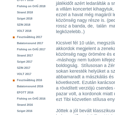
EFOTT 2018
játékidőt azért ledarálták a s
Fishing on Orfű 2018
a villám koncertet kihagytuk, 
Strand 2018
ezzel a havat még magáról l
Sziget 2018
közönség nagy része is. (pe
SZIN 2018
rossz a banda, de, talán ma
legközelebb..)
VOLT 2018
Fesztiválblog 2017
Kicsivel fél 10 után, megszól
Balatonsound 2017
akkordok megjelent a zeneka
Fishing on Orfű 2017
közönség nagy örömére és e
Strand 2017
-máshogy nem tudom kifejezn
Sziget 2017
boldogság. Stílusosan a Zér
SZIN 2017
sokan keresték helyüket a sz
VOLT 2017
abbamaradt a mászkálás és a 
Fesztiválblog 2016
következett. Ezután karácson
Balatonsound 2016
a rövidített verziójú csendes
EFOTT 2016
pazar volt, a kordonok miatt
ezt Tibi közvetlen stílusa eny
Fishing on Orfű 2016
Strand 2016
Jöttek a jól bevált klassziku
Sziget 2016