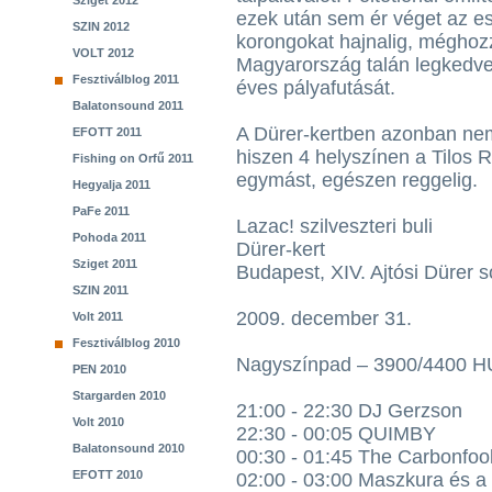
Sziget 2012
ezek után sem ér véget az es
SZIN 2012
korongokat hajnalig, méghoz
VOLT 2012
Magyarország talán legkedvel
Fesztiválblog 2011
éves pályafutását.
Balatonsound 2011
A Dürer-kertben azonban nem
EFOTT 2011
hiszen 4 helyszínen a Tilos 
Fishing on Orfű 2011
egymást, egészen reggelig.
Hegyalja 2011
PaFe 2011
Lazac! szilveszteri buli
Pohoda 2011
Dürer-kert
Sziget 2011
Budapest, XIV. Ajtósi Dürer s
SZIN 2011
2009. december 31.
Volt 2011
Fesztiválblog 2010
Nagyszínpad – 3900/4400 
PEN 2010
Stargarden 2010
21:00 - 22:30 DJ Gerzson
Volt 2010
22:30 - 00:05 QUIMBY
Balatonsound 2010
00:30 - 01:45 The Carbonfoo
EFOTT 2010
02:00 - 03:00 Maszkura és a 