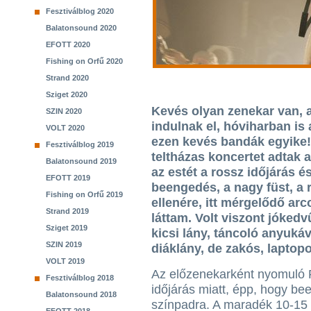
Fesztiválblog 2020
Balatonsound 2020
EFOTT 2020
Fishing on Orfű 2020
Strand 2020
Sziget 2020
Kevés olyan zenekar van, 
SZIN 2020
indulnak el, hóviharban is
VOLT 2020
ezen kevés bandák egyike!
Fesztiválblog 2019
teltházas koncertet adtak
Balatonsound 2019
az estét a rossz időjárás é
EFOTT 2019
beengedés, a nagy füst, a 
Fishing on Orfű 2019
ellenére, itt mérgelődő ar
Strand 2019
láttam. Volt viszont jóked
Sziget 2019
kicsi lány, táncoló anyuká
SZIN 2019
diáklány, de zakós, laptopo
VOLT 2019
Az előzenekarként nyomuló
Fesztiválblog 2018
időjárás miatt, épp, hogy bee
Balatonsound 2018
színpadra. A maradék 10-15