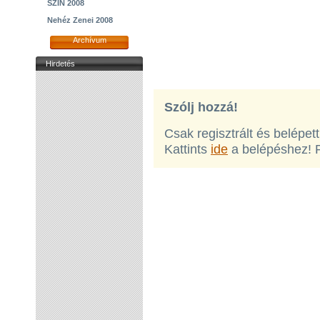
SZIN 2008
Nehéz Zenei 2008
Archívum
Hirdetés
Szólj hozzá!
Csak regisztrált és belépet
Kattints
ide
a belépéshez! 