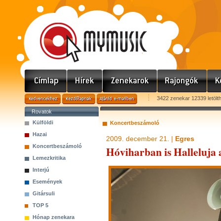
3422 zenekar 12339 letölt
Rovatok
Külföldi
Koncertbeszámoló
Hazai
2009. december 21. |
Egres
Koncertbeszámoló
Hóviharban is Halleluja
Lemezkritika
Interjú
Események
Gitársuli
TOP 5
Hónap zenekara