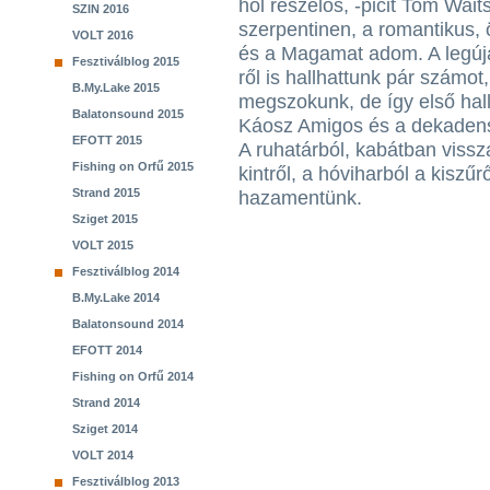
hol reszelős, -picit Tom Wait
SZIN 2016
szerpentinen, a romantikus,
VOLT 2016
és a Magamat adom. A legúj
Fesztiválblog 2015
ről is hallhattunk pár számo
B.My.Lake 2015
megszokunk, de így első hal
Balatonsound 2015
Káosz Amigos és a dekaden
EFOTT 2015
A ruhatárból, kabátban vissz
Fishing on Orfű 2015
kintről, a hóviharból a kiszű
Strand 2015
hazamentünk.
Sziget 2015
VOLT 2015
Fesztiválblog 2014
B.My.Lake 2014
Balatonsound 2014
EFOTT 2014
Fishing on Orfű 2014
Strand 2014
Sziget 2014
VOLT 2014
Fesztiválblog 2013