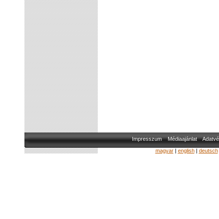
Impresszum
Médiaajánlat
Adatvé
magyar
|
english
|
deutsch