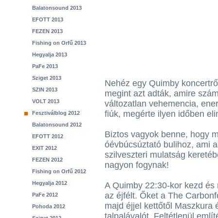
Balatonsound 2013
EFOTT 2013
FEZEN 2013
Fishing on Orfű 2013
Hegyalja 2013
PaFe 2013
Sziget 2013
Nehéz egy Quimby koncertről i
SZIN 2013
megint azt adták, amire számí
VOLT 2013
változatlan vehemencia, ener
fiúk, megérte ilyen időben eli
Fesztiválblog 2012
Balatonsound 2012
Biztos vagyok benne, hogy m
EFOTT 2012
óévbúcsúztató bulihoz, ami a
EXIT 2012
szilveszteri mulatság keretébe
FEZEN 2012
nagyon fogynak!
Fishing on Orfű 2012
Hegyalja 2012
A Quimby 22:30-kor kezd és 
az éjfélt. Őket a The Carbon
PaFe 2012
majd éjjel kettőtől Maszkura 
Pohoda 2012
talpalávalót. Feltétlenül em