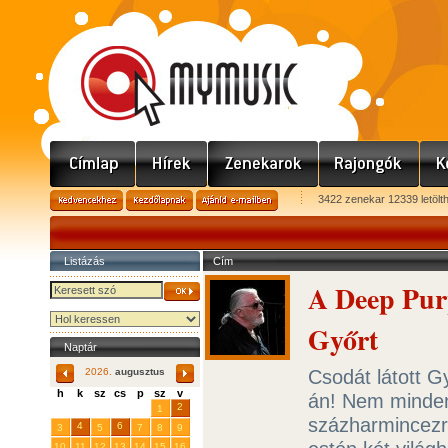
3422 zenekar 12339 letölt
Listázás
Cím
A Deep Purp
Győrt
Naptár
Csodát látott G
2026.
augusztus
h
k
sz
cs
p
sz
v
án! Nem minde
29
31
2
27
28
30
1
százharmincezr
4
6
3
5
7
8
9
10
11
12
13
14
15
16