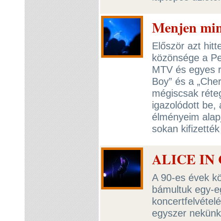
Menjen min
Először azt hitt
közönsége a Pe
MTV és egyes rá
Boy” és a „Cher
mégiscsak réte
igazolódott be,
élményeim alapj
sokan kifizették
ALICE IN C
A 90-es évek k
bámultuk egy-e
koncertfelvétel
egyszer nekünk