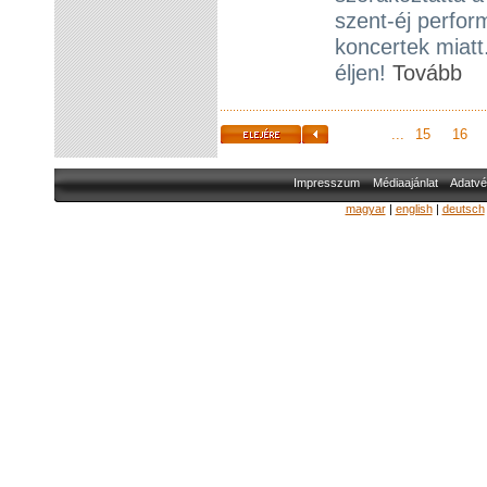
szent-éj perform
koncertek miatt
éljen!
Tovább
...
15
16
Impresszum
Médiaajánlat
Adatvé
magyar
|
english
|
deutsch