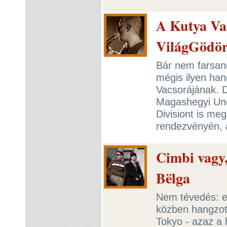
A Kutya Vac
VilágGödö
Bár nem farsang
mégis ilyen han
Vacsorájának. D
Magashegyi Und
Divisiont is me
rendezvényén, 
Cimbi vagy,
Bëlga
Nem tévedés: ez
közben hangzot
Tokyo - azaz a 