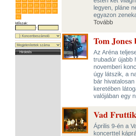
estén két világ
17
18
19
20
21
22
23
legyen, pláne n
24
25
26
27
28
29
30
egyazon zeneka
31
1
2
3
4
5
6
Tovább
Időszak:
-
Tom Jones b
Az Aréna teljes
Hirdetés
trubadúr újabb 
novemberi konc
úgy látszik, a 
bár hivatalosan
keretében látog
valójában egy n
Vad Fruttik
Április 9-én a 
koncerttel kápr