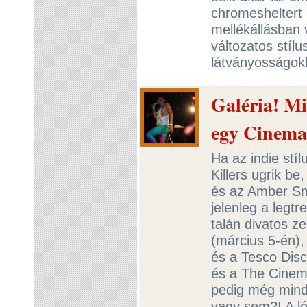
chromesheltert é
mellékállásban v
változatos stílu
látványosságok
Galéria! Mi
egy Cinema
Ha az indie stí
Killers ugrik b
és az Amber Smi
jelenleg a legtr
talán divatos 
(március 5-én),
és a Tesco Disc
és a The Cinemat
pedig még mind
vagy sem?! A ló