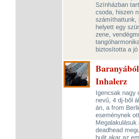
Színházban tart
csoda, hiszen 
számíthattunk,
helyett egy szür
zene, vendégmű
tangóharmonika,
biztosította a j
Baranyából 
Inhalerz
Igencsak nagy 
nevű, 4 dj-ből á
án, a from Berli
eseménynek ott
Megalakulásuk 
deadhead megunt
bulit akar az e