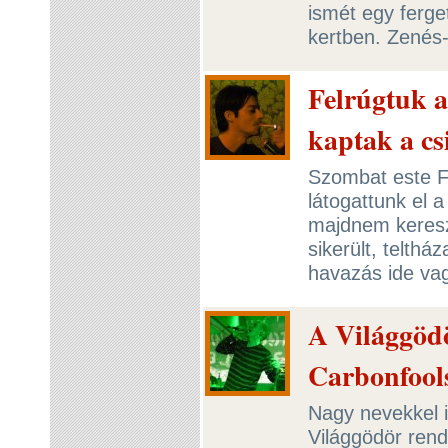
ismét egy ferge
kertben. Zenés
Felrúgtuk a
kaptak a cs
Szombat este Fr
látogattunk el 
majdnem kereszt
sikerült, telth
havazás ide va
A Világgöd
Carbonfool
Nagy nevekkel i
Világgödör ren