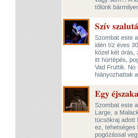
tőlünk bármilye
Szív szalut
Szombat este a D
idén tíz éves 3
közel két órás,
itt húrtépés, p
Vad Fruttik. N
hiányozhattak a
Egy éjszaka
Szombat este a 
Large, a Malack
tücsökraj adott
ez, tehetséges 
pogózással veg