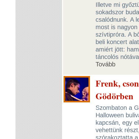
Illetve mi győz
sokadszor budap
csalódnunk. A l
most is nagyon 
szívtipróra. A 
beli koncert ala
amiért jött: ham
táncolós nótáva
Tovább
Frenk, csont
Gödörben
Szombaton a Gö
Halloween buliv
kapcsán, egy elé
vehettünk részt,
szórakoztatta a