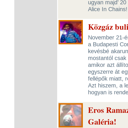
ugyan majd’ 20 
Alice In Chains
Közgáz buli
November 21-én,
a Budapesti Cor
kevésbé akarunk
mostantól csak
amikor azt állí
egyszerre át egy
fellépők miatt,
Azt hiszem, a l
hogyan is rende
Eros Ramazzo
Galéria!