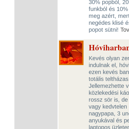
30% popból, 20
funkból és 10%
meg azért, mer
negédes klisé é
popot sütni!
To
Hóviharban
Kevés olyan ze
indulnak el, hó
ezen kevés ban
totális teltház
Jellemezhette v
közlekedési káo
rossz sör is, de
vagy kedvtelen 
nagypapa, 3 uno
anyukával és pe
laptopos üzlete