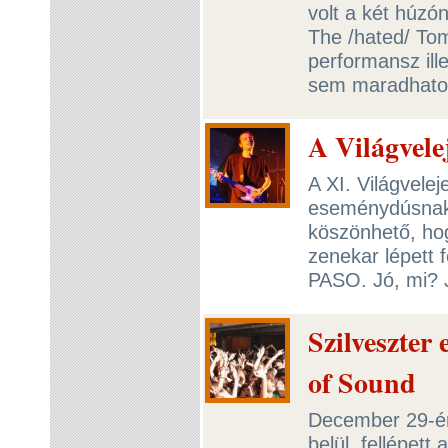
volt a két húzó
The /hated/ Tom
performansz ill
sem maradhatot
A Világvele
A XI. Világvelej
eseménydúsnak 
köszönhető, hog
zenekar lépett 
PASO. Jó, mi? 
Szilveszter
of Sound
December 29-é
belül, fellépett