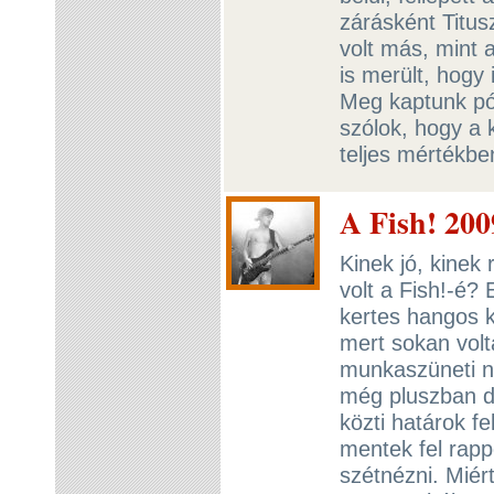
zárásként Titu
volt más, mint 
is merült, hogy
Meg kaptunk pól
szólok, hogy a 
teljes mértékb
A Fish! 200
Kinek jó, kinek 
volt a Fish!-é?
kertes hangos k
mert sokan vol
munkaszüneti n
még pluszban d
közti határok f
mentek fel rappe
szétnézni. Miér