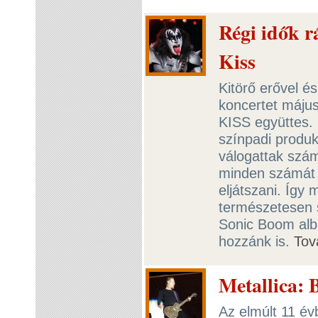
Régi idők r
Kiss
Kitörő erővel és
koncertet máju
KISS együttes.
színpadi produk
válogattak szám
minden számát 
eljátszani. Így
természetesen 
Sonic Boom alb
hozzánk is.
Tov
Metallica: 
Az elmúlt 11 év