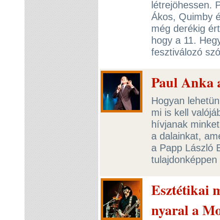
létrejöhessen. 
Ákos, Quimby és
még derékig ért
hogy a 11. Hegy
fesztiválozó sz
Paul Anka a
Hogyan lehetünk
mi is kell való
hívjanak minket
a dalainkat, am
a Papp László B
tulajdonképpen 
Esztétikai 
nyaral a M