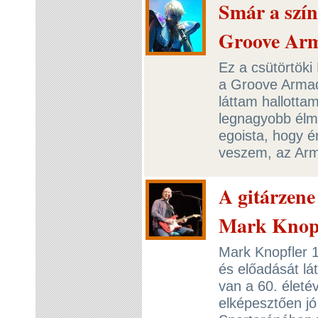
Smár a szín
Groove Ar
Ez a csütörtöki
a Groove Armad
láttam hallotta
legnagyobb élmé
egoista, hogy 
veszem, az Arm
A gitárzene
Mark Knop
Mark Knopfler 1
és előadását lát
van a 60. életé
elképesztően jó