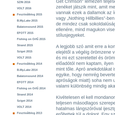
Get Crimson” lemezén teljes
SZIN 2016
zenéket játszik mint, amit m
VOLT 2016
vannak ezek a dallamok az ír
Fesztiválblog 2015
vagy „Nothing Hillbillies”-b
B.My.Lake 2015
de mindez csak sokoldalúság
Balatonsound 2015
ellenére, mind magukon visel
EFOTT 2015
stílusjegyeket.
Fishing on Orfű 2015
Strand 2015
A legjobb szó amit erre a ko
elejétől a végéig örömzene 
Sziget 2015
és mi ezt szeretettel és ör
VOLT 2015
előadótól nem kaptam, ilyen 
Fesztiválblog 2014
mint tőle. Apró anekdotákat 
B.My.Lake 2014
egyike, hogy nemrég beverte 
Balatonsound 2014
apróságok miatt) soha nem u
EFOTT 2014
valami különbség mindig akad
Fishing on Orfű 2014
Strand 2014
Kivételesen el kell mondanom
Sziget 2014
teljesen másodlagos szerepet
VOLT 2014
hatalmas lángszóróval ijesz
Fesztiválblog 2013
erőltettek túl a dolgot. Egy s