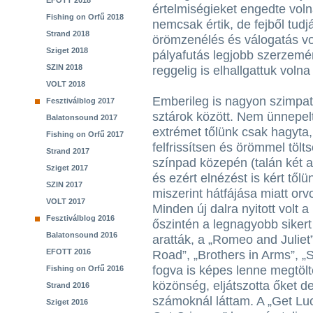
EFOTT 2018
értelmiségieket engedte voln
Fishing on Orfű 2018
nemcsak értik, de fejből tud
Strand 2018
örömzenélés és válogatás vo
Sziget 2018
pályafutás legjobb szerzemén
SZIN 2018
reggelig is elhallgattuk voln
VOLT 2018
Emberileg is nagyon szimpati
Fesztiválblog 2017
sztárok között. Nem ünnepel
Balatonsound 2017
extrémet tőlünk csak hagyta,
Fishing on Orfű 2017
felfrissítsen és örömmel tölt
Strand 2017
színpad közepén (talán két a
Sziget 2017
és ezért elnézést is kért tőlü
SZIN 2017
miszerint hátfájása miatt orv
VOLT 2017
Minden új dalra nyitott volt 
Fesztiválblog 2016
őszintén a legnagyobb sikert 
Balatonsound 2016
aratták, a „Romeo and Juliet”
EFOTT 2016
Road”, „Brothers in Arms”, „
fogva is képes lenne megtölte
Fishing on Orfű 2016
közönség, eljátszotta őket d
Strand 2016
számoknál láttam. A „Get Luck
Sziget 2016