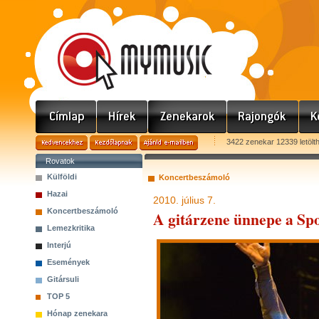
3422 zenekar 12339 letölt
Rovatok
Külföldi
Koncertbeszámoló
Hazai
2010. július 7.
Koncertbeszámoló
A gitárzene ünnepe a Sp
Lemezkritika
Interjú
Események
Gitársuli
TOP 5
Hónap zenekara