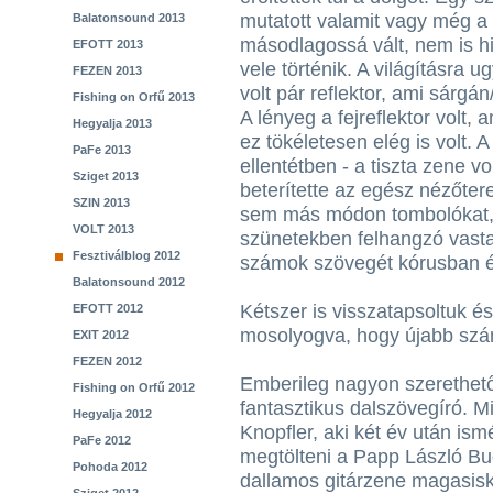
mutatott valamit vagy még a f
Balatonsound 2013
másodlagossá vált, nem is hi
EFOTT 2013
vele történik. A világításra 
FEZEN 2013
volt pár reflektor, ami sárgá
Fishing on Orfű 2013
A lényeg a fejreflektor volt,
Hegyalja 2013
ez tökéletesen elég is volt. A
PaFe 2013
ellentétben - a tiszta zene v
Sziget 2013
beterítette az egész nézőter
SZIN 2013
sem más módon tombolókat, 
VOLT 2013
szünetekben felhangzó vastap
Fesztiválblog 2012
számok szövegét kórusban é
Balatonsound 2012
Kétszer is visszatapsoltuk é
EFOTT 2012
mosolyogva, hogy újabb szám
EXIT 2012
FEZEN 2012
Emberileg nagyon szerethető,
Fishing on Orfű 2012
fantasztikus dalszövegíró. 
Hegyalja 2012
Knopfler, aki két év után ism
PaFe 2012
megtölteni a Papp László Bu
Pohoda 2012
dallamos gitárzene magasisk