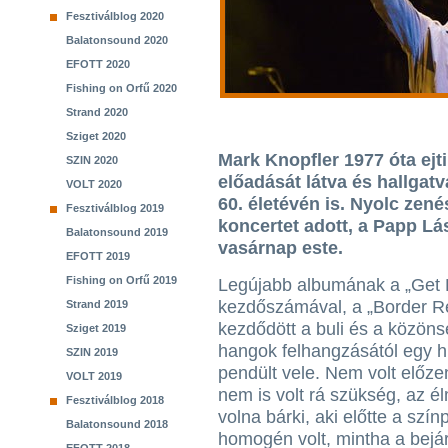
Fesztiválblog 2020
Balatonsound 2020
EFOTT 2020
Fishing on Orfű 2020
Strand 2020
Sziget 2020
Mark Knopfler 1977 óta ejti
SZIN 2020
előadását látva és hallgatv
VOLT 2020
60. életévén is. Nyolc zené
Fesztiválblog 2019
koncertet adott, a Papp L
Balatonsound 2019
vasárnap este.
EFOTT 2019
Fishing on Orfű 2019
Legújabb albumának a „Get 
kezdőszámával, a „Border Re
Strand 2019
kezdődött a buli és a közöns
Sziget 2019
hangok felhangzásától egy 
SZIN 2019
pendült vele. Nem volt előze
VOLT 2019
nem is volt rá szükség, az él
Fesztiválblog 2018
volna bárki, aki előtte a szí
Balatonsound 2018
homogén volt, mintha a bejár