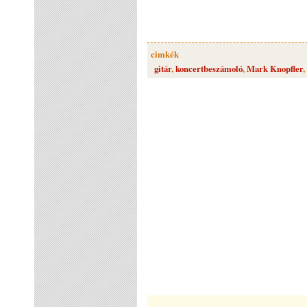
cimkék
gitár
,
koncertbeszámoló
,
Mark Knopfler
,