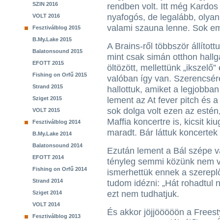
SZIN 2016
rendben volt. Itt még Kardo
nyafogós, de legalább, olyan
VOLT 2016
valami szauna lenne. Sok emb
Fesztiválblog 2015
B.My.Lake 2015
A Brains-ről többször állítot
Balatonsound 2015
mint csak simán otthon hallg
EFOTT 2015
öltözött, mellettünk „ikszelő”
Fishing on Orfű 2015
valóban így van. Szerencsér
Strand 2015
hallottuk, amiket a legjobba
Sziget 2015
lement az At fever pitch és
sok dolga volt ezen az estén,
VOLT 2015
Maffia koncertre is, kicsit k
Fesztiválblog 2014
maradt. Bár láttuk koncertek 
B.My.Lake 2014
Balatonsound 2014
Ezután lement a Bál szépe v
EFOTT 2014
tényleg semmi közünk nem vo
Fishing on Orfű 2014
ismerhettük ennek a szereplői
Strand 2014
tudom idézni: „Hát rohadtul 
ezt nem tudhatjuk.
Sziget 2014
VOLT 2014
És akkor jöjjööööön a Freest
Fesztiválblog 2013