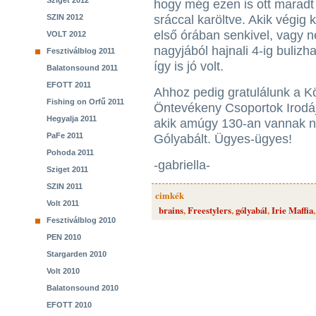
Sziget 2012
hogy még ezen is ott maradt 
SZIN 2012
sráccal karöltve. Akik végig 
első órában senkivel, vagy 
VOLT 2012
nagyjából hajnali 4-ig bulizh
Fesztiválblog 2011
így is jó volt.
Balatonsound 2011
EFOTT 2011
Ahhoz pedig gratulálunk a K
Fishing on Orfű 2011
Öntevékeny Csoportok Irodáj
Hegyalja 2011
akik amúgy 130-an vannak n
PaFe 2011
Gólyabált. Ügyes-ügyes!
Pohoda 2011
-gabriella-
Sziget 2011
SZIN 2011
cimkék
Volt 2011
brains
,
Freestylers
,
gólyabál
,
Irie Maffia
Fesztiválblog 2010
PEN 2010
Stargarden 2010
Volt 2010
Balatonsound 2010
EFOTT 2010