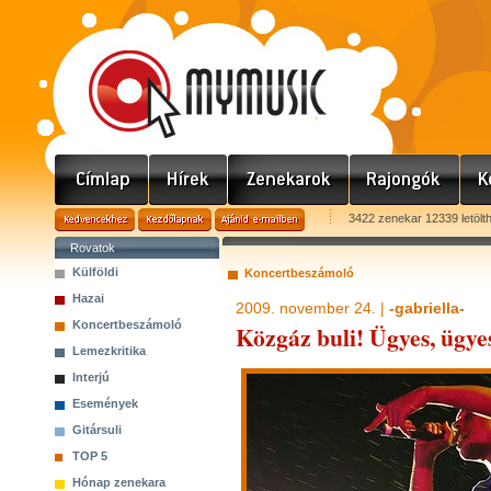
3422 zenekar 12339 letölt
Rovatok
Külföldi
Koncertbeszámoló
Hazai
2009. november 24. |
-gabriella-
Koncertbeszámoló
Közgáz buli! Ügyes, ügye
Lemezkritika
Interjú
Események
Gitársuli
TOP 5
Hónap zenekara