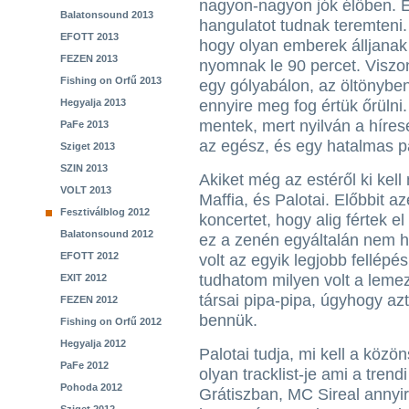
nagyon-nagyon jók élőben. És
Balatonsound 2013
hangulatot tudnak teremteni.
EFOTT 2013
hogy olyan emberek álljanak 
FEZEN 2013
nyomnak le 90 percet. Viszo
Fishing on Orfű 2013
egy gólyabálon, az öltönyb
Hegyalja 2013
ennyire meg fog értük őrüln
mentek, mert nyilván a híres
PaFe 2013
az egész, és egy hatalmas par
Sziget 2013
SZIN 2013
Akiket még az estéről ki kel
VOLT 2013
Maffia, és Palotai. Előbbit a
Fesztiválblog 2012
koncertet, hogy alig fértek e
Balatonsound 2012
ez a zenén egyáltalán nem ha
EFOTT 2012
volt az egyik legjobb fellép
tudhatom milyen volt a leme
EXIT 2012
társai pipa-pipa, úgyhogy a
FEZEN 2012
bennük.
Fishing on Orfű 2012
Hegyalja 2012
Palotai tudja, mi kell a köz
PaFe 2012
olyan tracklist-je ami a tren
Pohoda 2012
Grátiszban, MC Sireal annyir