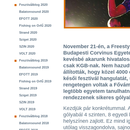
Fesztiválblog 2020
Balatonsound 2020
EFOTT 2020
Fishing on Orfű 2020
Strand 2020
Sziget 2020
November 21-én, a Freestyle
SZIN 2020
Budapesti Corvinus Egyete
VOLT 2020
kevésbé akarunk hivatalosa
Fesztiválblog 2019
csak KGB-nak. Nem hazudta
Balatonsound 2019
állították, hogy közel 4000
EFOTT 2019
késői fesztivál hangulatát, 
Fishing on Orfű 2019
rengetegen voltak a Fővám 
Strand 2019
legtöbb egyetem tanulhatn
Sziget 2019
rendezzenek sikeres gólyab
SZIN 2019
Kezdjük pár konkrétummal. 
VOLT 2019
gólyabál 4 szinten, 8 egyedi
Fesztiválblog 2018
helyszínen zajlott. Ez mind i
Balatonsound 2018
utólag visszagondolva, sajno