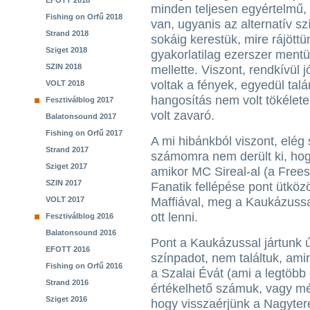
EFOTT 2018
minden teljesen egyértelmű,
Fishing on Orfű 2018
van, ugyanis az alternatív s
Strand 2018
sokáig kerestük, mire rájöttü
Sziget 2018
gyakorlatilag ezerszer mentü
SZIN 2018
mellette. Viszont, rendkívül j
voltak a fények, egyedül talá
VOLT 2018
hangosítás nem volt tökélete
Fesztiválblog 2017
volt zavaró.
Balatonsound 2017
Fishing on Orfű 2017
A mi hibánkból viszont, elég
Strand 2017
számomra nem derült ki, hogy
Sziget 2017
amikor MC Sireal-al (a Frees
SZIN 2017
Fanatik fellépése pont ütközöt
VOLT 2017
Maffiával, meg a Kaukázussal
ott lenni.
Fesztiválblog 2016
Balatonsound 2016
Pont a Kaukázussal jártunk 
EFOTT 2016
színpadot, nem találtuk, amir
Fishing on Orfű 2016
a Szalai Évát (ami a legtöbb
Strand 2016
értékelhető számuk, vagy mé
Sziget 2016
hogy visszaérjünk a Nagyte