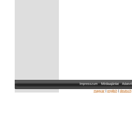
Impresszum
Médiaajánlat
Adatvé
magyar
|
english
|
deutsch