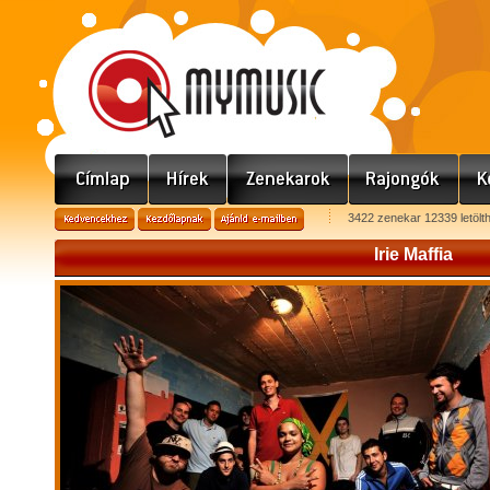
3422 zenekar 12339 letölt
Irie Maffia