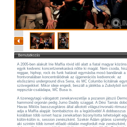
Bemutatkozás
A 2005-ben alakult Irie Maffia rövid idő alatt a fiatal magyar közön
egyik kedvenc koncertzenekarává nőtte ki magát. Nem csoda, his
reggae, hiphop, rock és funk határait egymásba mosó bandának a
frontvonalában koncentrálódnak az újgenerációs kedvencek: az
elsőszámú underground díva Sena, és MC Columbo licitálnak egy
szövegeikkel. Mikor ideje engedi, beszáll a játékba a Zubolyból is
reppsztár-családapa, MC Busa is.
A tizenegytagú válogatott zenekarvezetője a pozanon játszó Dermo
hammond orgonán pedig Jumo Daddy szaggat. A Dési Tamás dobo
Havas Miklós basszusgitáros által alkotott világszínvonalú ritmus
adja a Maffia alapját: bombabiztos és a legütősebb! A dobbasszus
korábban több ismert hazai zenekarban bizonyította tehetségét egy
külön-külön is, session zenészként. Szekér Ádám gitáros személ
aki szintén több ismert előadó oldalán megfordult már zenészként,