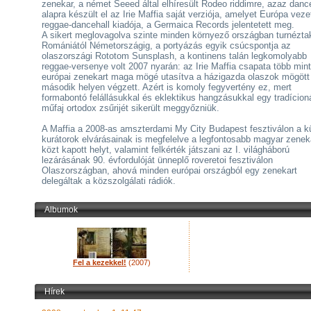
zenekar, a német Seeed által elhíresült Rodeo riddimre, azaz danc
alapra készült el az Irie Maffia saját verziója, amelyet Európa veze
reggae-dancehall kiadója, a Germaica Records jelentetett meg.
A sikert meglovagolva szinte minden környező országban turnézta
Romániától Németországig, a portyázás egyik csúcspontja az
olaszországi Rototom Sunsplash, a kontinens talán legkomolyabb
reggae-versenye volt 2007 nyarán: az Irie Maffia csapata több min
európai zenekart maga mögé utasítva a házigazda olaszok mögött
második helyen végzett. Azért is komoly fegyvertény ez, mert
formabontó felállásukkal és eklektikus hangzásukkal egy tradícioná
műfaj ortodox zsűrijét sikerült meggyőzniük.
A Maffia a 2008-as amszterdami My City Budapest fesztiválon a kü
kurátorok elvárásainak is megfelelve a legfontosabb magyar zenek
közt kapott helyt, valamint felkérték játszani az I. világháború
lezárásának 90. évfordulóját ünneplő roveretoi fesztiválon
Olaszországban, ahová minden európai országból egy zenekart
delegáltak a közszolgálati rádiók.
Albumok
Fel a kezekkel!
(2007)
Hírek