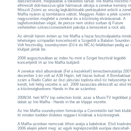
dalszerzőként, megtalálták a tökéletes társat: Irie Maffia Rocktrió
elhíresült dob-basszus-gitár hármasuk alkotja a zenekar kemény m
Mösziő Zsömi az ország legkábítósabb perkásaként erősíti a zenek
Maffia nyáron új tormbitásra váltott, Meggyes Ádám a jelek szerint
nagyszerűen megfelel a zenekar és a közönség elvárásainak. A
tagfelsorolásban végül, de persze nem utolsó sorban dj Future
verhetetlen szkreccsmesterként pakolja a lemezeket a rock alá.
Az elmúlt három évben az Irie Maffia a hazai fesztiválpaletta mind
lehetséges színpadán koncertezett a Szigettől a Balaton Soundon 
Volt fesztiválig, soundsystem (DJ-k és MC-k) felállásban pedig az
klubjait járták be.
2008 augusztusában az index.hu mint a Sziget fesztivál legjobb
koncertjéről írt az Irie Maffia bulijáról.
A zenekar első albumának (Fel a kezekkel!) lemezbemutatója 2007
december 1-én volt az A38 Hajón, telt házas bulival. A Bombaklaa
szám a Radio Cafén az őszi játszási toplista első tíz helyezettje k
került, két hétig vezette is azt. 2008 tavaszára elkészült az első kli
a közönségkedvenc Hands in the air számhoz.
2008/34. heti MTV top selection listát, azaz a MusicTV legtöbbet j
dalait az Irie Maffia - Hands in the air klippje vezette.
Az Irie Maffia soundsystem formációja a Corvintetőn tart heti klubb
itt minden kedden őrületes reggae-t kínálnak a közönségnek.
A Maffia azonban nemcsak itthon aratja a babérokat. Első kiadván
2006 elején jelent meg: az egyik legnépszerűbb európai dancehall-