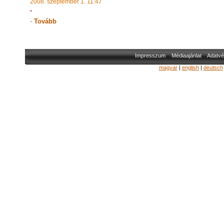
2008. szeptember 1. 11:47
-
-
Tovább
Impresszum
Médiaajánlat
Adatvé
magyar
|
english
|
deutsch