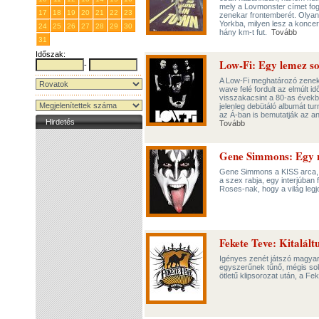
mely a Lovmonster címet fog
17
18
19
20
21
22
23
zenekar frontemberét. Olyan 
Yorkba, milyen lesz a koncer
24
25
26
27
28
29
30
hány km-t fut.
Tovább
31
1
2
3
4
5
6
Időszak:
Low-Fi: Egy lemez so
-
A Low-Fi meghatározó zeneka
wave felé fordult az elmúlt i
visszakacsint a 80-as évekbe
jelenleg debütáló albumát t
az Á-ban is bemutatják az any
Hirdetés
Tovább
Gene Simmons: Egy na
Gene Simmons a KISS arca, ro
a szex rabja, egy interjúban 
Roses-nak, hogy a világ leg
Fekete Teve: Kitalált
Igényes zenét játszó magyar
egyszerűnek tűnő, mégis sok
ötletű klipsorozat után, a Fe