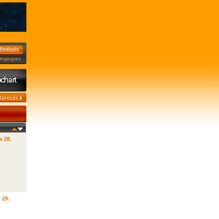
jegyez
s 28.
 29.