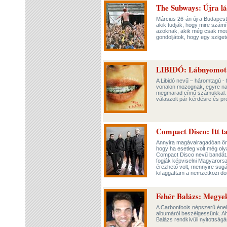
The Subways: Újra l
Március 26-án újra Budapeste
akik tudják, hogy mire számít
azoknak, akik még csak most
gondoljátok, hogy egy sziget
LIBIDÓ: Lábnyomot ha
A Libidó nevű – háromtagú - f
vonalon mozognak, egyre nag
megmarad című számukkal. K
válaszolt pár kérdésre és pr
Compact Disco: Itt t
Annyira magávalragadóan ör
hogy ha esetleg volt még oly
Compact Disco nevű bandát. 
fogják képviselni Magyarorsz
érezhető volt, mennyire sug
kifaggattam a nemzetközi d
Fehér Balázs: Megyek 
A Carbonfools népszerű ének
albumáról beszélgessünk. Ah
Balázs rendkívüli nyitottsá