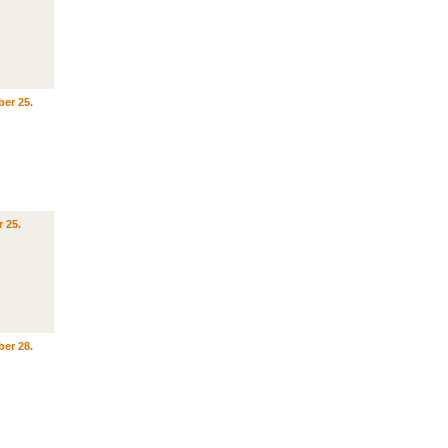
er 25.
r 25.
er 28.