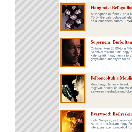
Hangmás: Befogadhat
A Hangmás október 7-én a Mer
Török Gergely dobossal felele
és a lemezbemutatóról.
Tová
Supernem: Burkoltan
Október 7-én 20:00-tól a Mil
Szabival találkoztunk, hogy 
kiderítettük, hogy nem a torz
gatyájában, mennyire tökös.
Felboncoltuk a Mouli
Rendhagyó lemezkritikánk mo
tagjával, Erikkel és Mazival
szívesen meghallgatnád őke
Everwood: Esélyeské
Kállai Sanyival, az Everwood
Azt is el kell áruljam, hogy
interjúzás szempontjából!
To