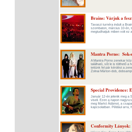
Brains: Várjuk a feszt
Tavaszi turnéra indult a Bra
szombaton, március 10-én, te
megtudhatjuk miben volt ez a
Mantra Porno: Sok-s
A Mantra Porno zenekar köze
található, sőt le is tölthető
tettünk fel pár kérdést a ze
Zolnai Márton-dob, dobsamp
Special Providence: 
Január 12-én jelenik meg a S
viseli. Ezen a napon nagysz
meg Markó Ádámot, a csapat d
kapcsolatban. Például arra, 
Conformity Lányok: K