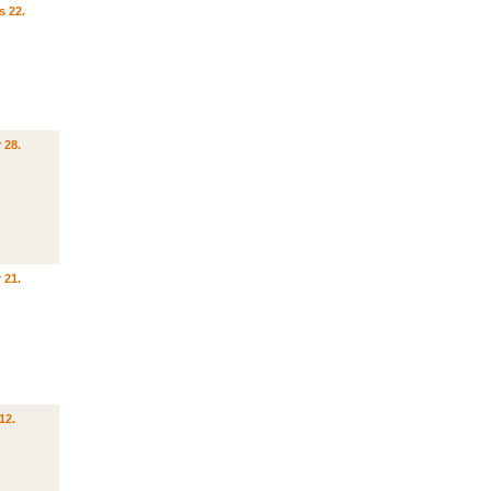
s 22.
 28.
 21.
12.