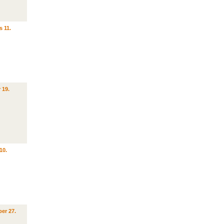
s 11.
 19.
10.
er 27.