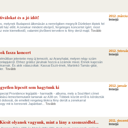
iválokat és a jó időt!
2012. márciu
Interjú
ins, melynek Budapesti állomásán a nemrégiben megnyílt Dürlinben léptek fel
lt ház előtt. A zenekar mindent elsöprő, fergeteges koncertet ígért, most
z este kiemelkedő, valamint jövőbeni terveikre is fény derül majd.
Tovább
ok fasza koncert
2012. február
Interjú
lmúltban jelentette meg új lemezét, az Aranyhalat, melyen négy szám
 a honlapjukról. Ehhez grátisz járulnak hozzá a számok mixei. Ennek kapcsán
nekarnak. És akik válaszoltak: Kassai Eszti-ének, Martinkó Tamás-gitár,
ler.
Tovább
Egyetlen lépcsőt sem hagytunk ki
2012. január 
Interjú
pecial Providence legújabb - harmadik - albuma, mely a Soul Alert címet
abású lemezbemutatót tartanak az A38-on. Többek között erről is kérdeztük
obosát, de emellett rengeteg titokra fény derült a zenekarral
hogy mit is keresnek Japánban...
Tovább
icsit olyanok vagyunk, mint a lány a szomszédból...
2011. decemb
Interjú