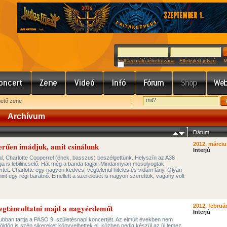
Felhasználó létrehozása
Elfelejtett jelszó
Meg
hető zene
Archívum
Dátum
rűen imádjuk, amit csinálunk
2012. márciu
Interjú
l, Charlotte Cooperrel (ének, basszus) beszélgettünk. Helyszín az A38
 is lebilincselő. Hát még a banda tagjai! Mindannyian mosolyogtak,
ertet. Charlotte egy nagyon kedves, végtelenül hiteles és vidám lány. Olyan
int egy régi barátnő. Emellett a szerelését is nagyon szerettük, vagány volt
gtáncoltatni majd a nagyérdeműt
2012. február
Interjú
ubban tartja a PASO 9. születésnapi koncertjét. Az elmúlt években nem
ldön is szép sikereket könyvelhettek el, közben pedig készül az új lemez,