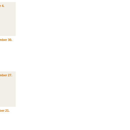
 4.
mber 30.
mber 27.
er 21.