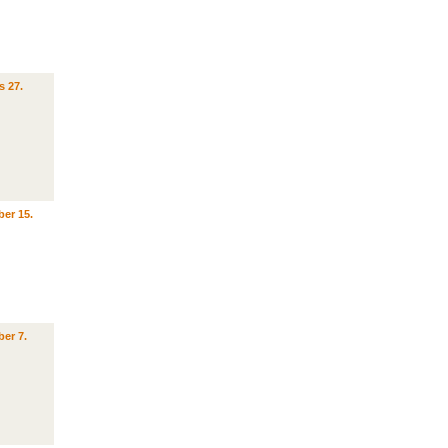
s 27.
er 15.
er 7.