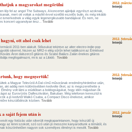
áthatjuk a magyarokat megőrülni
2012. márciu
Interjú
n lép fel az angol The Subways. A koncertet ajánljuk egyrészt azoknak,
sanak, mert ott voltak a másfél évvel ezelőtti eszelős bulin, és még inkább
 ismerkednek a világ egyik legenergikusabb bandájával. És nem, ne
es koncert ugyanolyan lesz...
Tovább
gyni, ott ahol csak lehet
2012. február
Interjú
ormáció 2011-ben alakult. Stílusukat tekintve az alter-electro-indie-pop
yobb sikerrel, hiszen az MR2-n elég sűrűn lehet találkozni az Érintésed
ováts Áron dalszerző gitáros és Szabó Balázs Zalán énekes gitáros
óbálja megfogalmazni, mi is az a Libidó.
Tovább
artunk, hogy megnyertük!
2012. február
Interjú
ültek a Magyar Televízió A Dal című műsorának eredményhirdetése után,
an, aki addig nem különösebben kedvelte őket, az is megszerethette a
Élmény volt látni a stúdióban a boldogságukat, hogy idén májusban ők
ágot az Eurovíziós Dalfesztiválon, Bakuban. Még telefonon keresztül is
árzik a jó kedvtől Walkó Csaba, a Compact Disco énekese, amikor
öntőre készülődésük közben.
Tovább
a saját fejem után is
2012. január 
Interjú
esét egy fotózás után sikerült megkaparintanom, hogy készülő új
ogy az lenni szokott, szó szó után jó messzire kanyarodtunk a témától, és
gának köszönhetően nagyon sok személyes élményt is mesélt.
Tovább