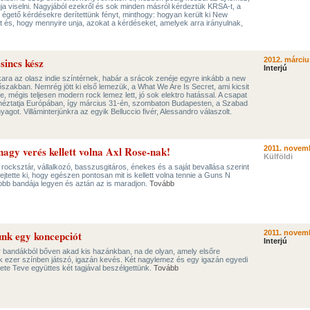
ja viselni. Nagyjából ezekről és sok minden másról kérdeztük KRSA-t, a
égető kérdésekre derítettünk fényt, minthogy: hogyan került ki New
t és, hogy mennyire unja, azokat a kérdéseket, amelyek arra irányulnak,
sincs kész
2012. márciu
Interjú
ra az olasz indie színtérnek, habár a srácok zenéje egyre inkább a new
dőszakban. Nemrég jött ki első lemezük, a What We Are Is Secret, ami kicsit
, mégis teljesen modern rock lemez lett, jó sok elektro hatással. A csapat
urnéztatja Európában, így március 31-én, szombaton Budapesten, a Szabad
agot. Villáminterjúnkra az egyik Belluccio fivér, Alessandro válaszolt.
gy verés kellett volna Axl Rose-nak!
2011. novemb
Külföldi
cksztár, vállalkozó, basszusgitáros, énekes és a saját bevallása szerint
fejtette ki, hogy egészen pontosan mit is kellett volna tennie a Guns N
jobb bandája legyen és aztán az is maradjon.
Tovább
unk egy koncepciót
2011. novemb
Interjú
 bandákból bőven akad kis hazánkban, na de olyan, amely elsőre
 ezer színben játszó, igazán kevés. Két nagylemez és egy igazán egyedi
kete Teve együttes két tagjával beszélgettünk.
Tovább