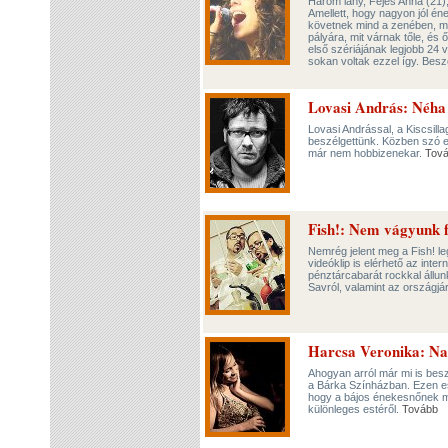
Három lány, Fejes Anna (21)
Amellett, hogy nagyon jól én
követnek mind a zenében, min
pályára, mit várnak tőle, é
első szériájának legjobb 24 
sokan voltak ezzel így. Besz
Lovasi András: Néha n
Lovasi Andrással, a Kiscsil
beszélgettünk. Közben szó es
már nem hobbizenekar.
Tov
Fish!: Nem vágyunk fe
Nemrég jelent meg a Fish! le
videóklip is elérhető az inte
pénztárcabarát rockkal állu
Savról, valamint az országjá
Harcsa Veronika: Nag
Ahogyan arról már mi is be
a Bárka Színházban. Ezen ese
hogy a bájos énekesnőnek mil
különleges estéről.
Tovább