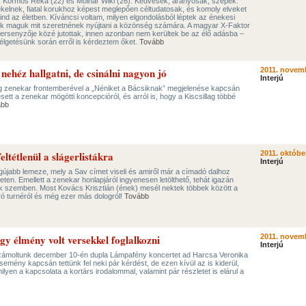
, Kormos Réka (22) és Molnár Wiki (26). Kedvesek, aranyosak, szépek.
ekelnek, fiatal korukhoz képest meglepően céltudatosak, és komoly elveket
d az életben. Kíváncsi voltam, milyen elgondolásból léptek az énekesi
s ők maguk mit szeretnének nyújtani a közönség számára. A magyar X-Faktor
versenyzője közé jutottak, innen azonban nem kerültek be az élő adásba –
élgetésünk során erről is kérdeztem őket.
Tovább
ehéz hallgatni, de csinálni nagyon jó
2011. novemb
Interjú
lag zenekar frontemberével a „Néniket a Bácsiknak” megjelenése kapcsán
ett a zenekar mögötti koncepcióról, és arról is, hogy a Kiscsillag többé
ább
ltétlenül a slágerlistákra
2011. októbe
Interjú
gújabb lemeze, mely a Sav címet viseli és amiről már a címadó dalhoz
rneten. Emellett a zenekar honlapjáról ingyenesen letölthető, tehát igazán
nk szemben. Most Kovács Krisztián (ének) mesél nektek többek között a
ró turnéról és még ezer más dologról!
Tovább
y élmény volt versekkel foglalkozni
2011. novemb
Interjú
számoltunk december 10-én dupla Lámpafény koncertet ad Harcsa Veronika
mény kapcsán tettünk fel neki pár kérdést, de ezen kívül az is kiderül,
yen a kapcsolata a kortárs irodalommal, valamint pár részletet is elárul a