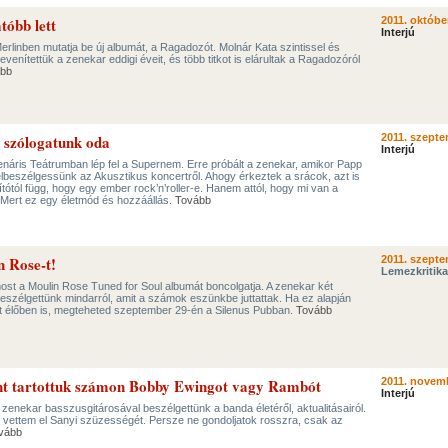
óbb lett
2011. október
Interjú
linben mutatja be új albumát, a Ragadozót. Molnár Kata szintissel és
venítettük a zenekar eddigi éveit, és több titkot is elárultak a Ragadozóról
bb
 szólogatunk oda
2011. szepte
Interjú
lenáris Teátrumban lép fel a Supernem. Erre próbált a zenekar, amikor Papp
elbeszélgessünk az Akusztikus koncertről. Ahogy érkeztek a srácok, azt is
ítótól függ, hogy egy ember rock’n’roller-e. Hanem attól, hogy mi van a
 Mert ez egy életmód és hozzáállás.
Tovább
n Rose-t!
2011. szepte
Lemezkritika
st a Moulin Rose Tuned for Soul albumát boncolgatja. A zenekar két
 beszélgettünk mindarról, amit a számok eszünkbe juttattak. Ha ez alapján
t élőben is, megteheted szeptember 29-én a Silenus Pubban.
Tovább
nt tartottuk számon Bobby Ewingot vagy Rambót
2011. novemb
Interjú
 zenekar basszusgitárosával beszélgettünk a banda életéről, aktualitásairól.
 én vettem el Sanyi szüzességét. Persze ne gondoljatok rosszra, csak az
vább