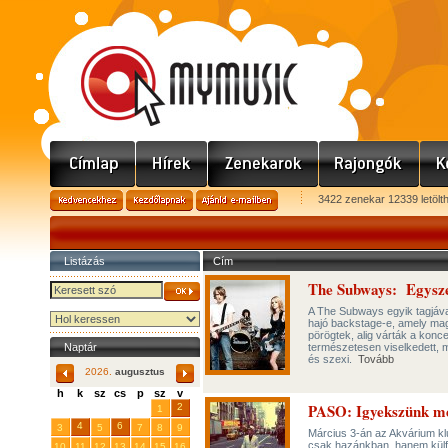
3422 zenekar 12339 letölt
Listázás
Cím
The Subways: Egysze
A The Subways egyik tagjáva
hajó backstage-e, amely maga
pörögtek, alig várták a konc
Naptár
természetesen viselkedett, m
és szexi.
Tovább
2026.
augusztus
h
k
sz
cs
p
sz
v
PASO: Igyekszünk me
29
31
2
27
28
30
1
4
6
3
5
7
8
9
Március 3-án az Akvárium kl
csak hazánkban, hanem külfö
10
11
12
13
14
15
16