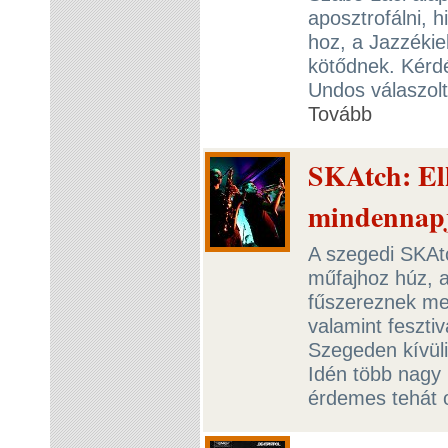
aposztrofálni, 
hoz, a Jazzékie
kötődnek. Kérdé
Undos válaszol
Tovább
SKAtch: Elk
mindennapj
A szegedi SKAtc
műfajhoz húz, 
fűszereznek me
valamint feszti
Szegeden kívüli
Idén több nagy h
érdemes tehát o