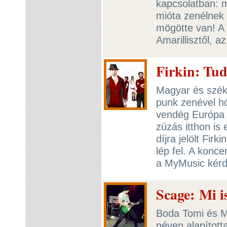
kapcsolatban: mi
mióta zenélnek 
mögötte van! A
Amarillisztől, a
Firkin: Tud
Magyar és széke
punk zenével hó
vendég Európa 
zúzás itthon is
díjra jelölt Firk
lép fel. A konce
a MyMusic kérd
Scage: Mi i
Boda Tomi és M
néven alapított