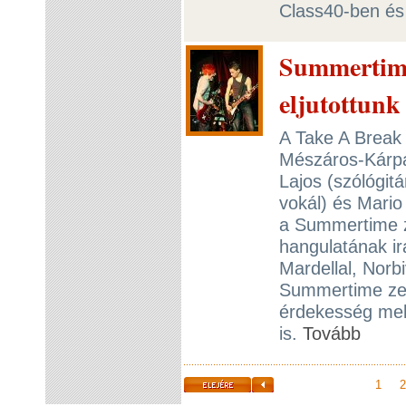
Class40-ben és 
Summertime
eljutottunk
A Take A Break
Mészáros-Kárpát
Lajos (szólógit
vokál) és Mari
a Summertime z
hangulatának ir
Mardellal, Norbi
Summertime zen
érdekesség mell
is.
Tovább
1
2