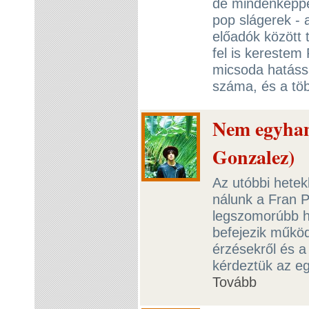
de mindenképpe
pop slágerek - a
előadók között 
fel is kereste
micsoda hatáss
száma, és a töb
Nem egyhan
Gonzalez)
Az utóbbi hetek
nálunk a Fran P
legszomorúbb h
befejezik működ
érzésekről és a
kérdeztük az eg
Tovább