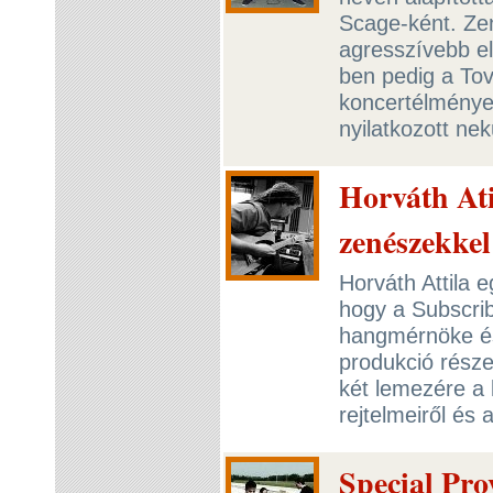
Scage-ként. Zen
agresszívebb e
ben pedig a Tov
koncertélménye
nyilatkozott ne
Horváth Ati
zenészekkel
Horváth Attila e
hogy a Subscrib
hangmérnöke és
produkció része
két lemezére a 
rejtelmeiről és 
Special Pro