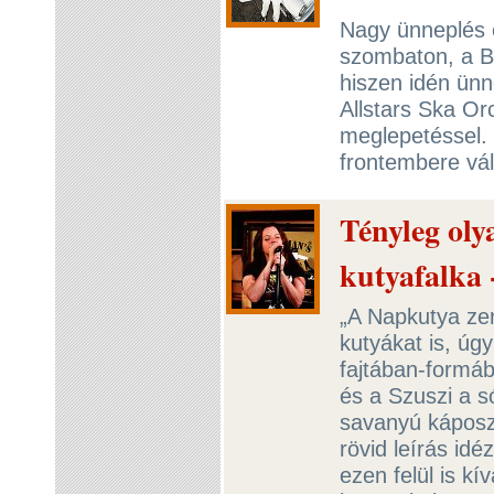
Nagy ünneplés 
szombaton, a B
hiszen idén ünn
Allstars Ska O
meglepetéssel.
frontembere vál
Tényleg oly
kutyafalka
„A Napkutya zen
kutyákat is, úg
fajtában-formába
és a Szuszi a 
savanyú káposzt
rövid leírás id
ezen felül is k