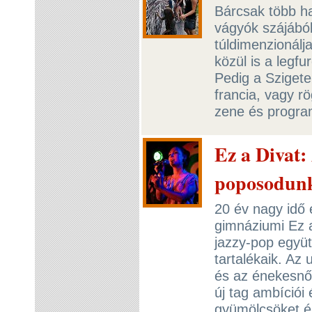
Bárcsak több h
vágyók szájából
túldimenzionálja
közül is a legf
Pedig a Szigete
francia, vagy rö
zene és progra
Ez a Divat:
poposodun
20 év nagy idő 
gimnáziumi Ez a
jazzy-pop együt
tartalékaik. Az
és az énekesnőt
új tag ambíciói
gyümölcsöket ér