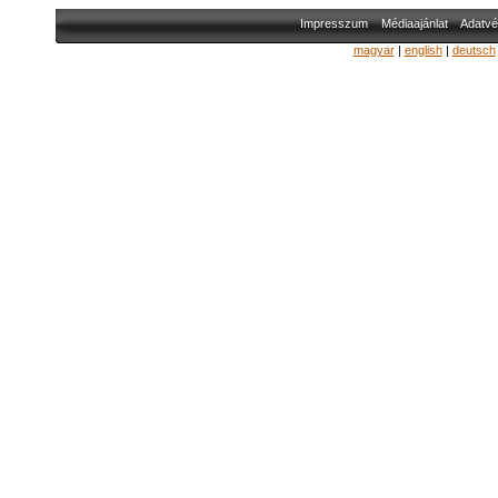
Impresszum
Médiaajánlat
Adatvé
magyar
|
english
|
deutsch