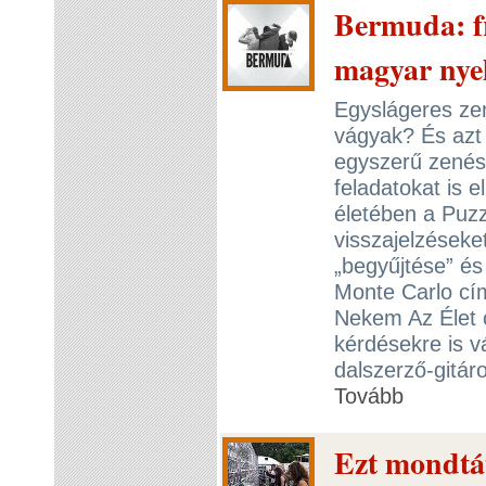
Bermuda: fr
magyar nye
Egyslágeres zen
vágyak? És azt
egyszerű zenés
feladatokat is e
életében a Puzz
visszajelzések
„begyűjtése” és
Monte Carlo cím
Nekem Az Élet c
kérdésekre is 
dalszerző-gitár
Tovább
Ezt mondtát