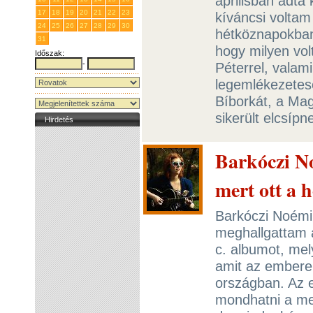
áprilisban adta
17
18
19
20
21
22
23
kíváncsi voltam 
24
25
26
27
28
29
30
hétköznapokban
31
1
2
3
4
5
6
hogy milyen vol
Időszak:
-
Péterrel, valam
legemlékezetes
Bíborkát, a Ma
sikerült elcsípn
Hirdetés
Barkóczi No
mert ott a h
Barkóczi Noémir
meghallgattam 
c. albumot, mel
amit az embere
országban. Az 
mondhatni a meg