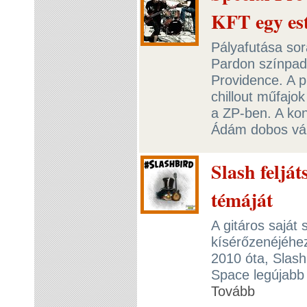
KFT egy es
Pályafutása sor
Pardon színpadá
Providence. A p
chillout műfajok
a ZP-ben. A kon
Ádám dobos vál
Slash feljá
témáját
A gitáros saját 
kísérőzenéjéhez
2010 óta, Slash
Space legújabb 
Tovább