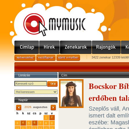
3422 zenekar 12339 letölt
Listázás
Cím
Bocskor Bí
erdőben ta
Naptár
Szeplős váll, A
2026.
augusztus
h
k
sz
cs
p
sz
v
ismert dalt eml
29
31
2
27
28
30
1
eszébe: Magash
4
6
3
5
7
8
9
10
11
12
13
14
15
16