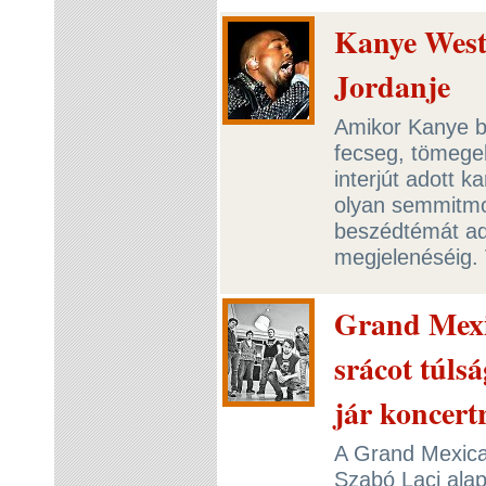
Kanye West
Jordanje
Amikor Kanye be
fecseg, tömegek
interjút adott k
olyan semmitmo
beszédtémát ad
megjelenéséig.
Grand Mexi
srácot túls
jár koncert
A Grand Mexica
Szabó Laci alap