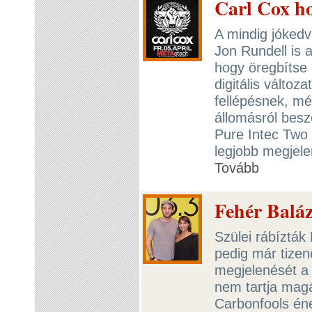
Carl Cox h
A mindig jókedvű
Jon Rundell is a
hogy öregbítse 
digitális változ
fellépésnek, m
állomásról beszé
Pure Intec Two 
legjobb megjelen
Tovább
Fehér Baláz
Szülei rábízták
pedig már tizen
megjelenését a
nem tartja magá
Carbonfools éne