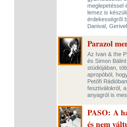
meglepetéssel és
lemez is készül
érdekességről b
Danival, Gerive
Parazol me
Az Ivan & the Pa
és Simon Bálint
stúdiójában, tö
apropóból, hogy
Petőfi Rádióban
fesztiválokról,
anyagról is mesé
PASO: A ha
és nem vált