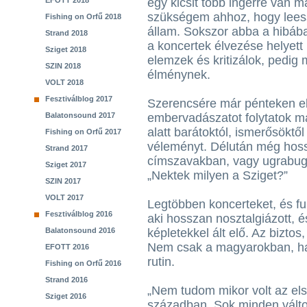
EFOTT 2018
egy kicsit több ingerre van m
szükségem ahhoz, hogy lees
Fishing on Orfű 2018
állam. Sokszor abba a hibáb
Strand 2018
a koncertek élvezése helyett 
Sziget 2018
elemzek és kritizálok, pedig
SZIN 2018
élménynek.
VOLT 2018
Fesztiválblog 2017
Szerencsére már pénteken e
Balatonsound 2017
embervadászatot folytatok m
alatt barátoktól, ismerősöktől
Fishing on Orfű 2017
véleményt. Délután még hos
Strand 2017
címszavakban, vagy ugrabugr
Sziget 2017
„Nektek milyen a Sziget?”
SZIN 2017
VOLT 2017
Legtöbben koncerteket, és fur
Fesztiválblog 2016
aki hosszan nosztalgiázott, é
Balatonsound 2016
képletekkel ált elő. Az bizto
Nem csak a magyarokban, ha
EFOTT 2016
rutin.
Fishing on Orfű 2016
Strand 2016
„Nem tudom mikor volt az el
Sziget 2016
században. Sok minden válto