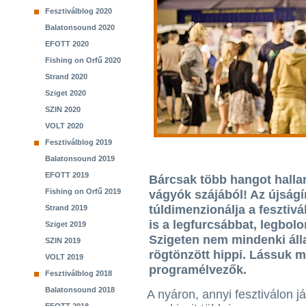
Fesztiválblog 2020
Balatonsound 2020
EFOTT 2020
Fishing on Orfű 2020
Strand 2020
Sziget 2020
SZIN 2020
VOLT 2020
Fesztiválblog 2019
Balatonsound 2019
EFOTT 2019
Bárcsak több hangot halla
Fishing on Orfű 2019
vágyók szájából! Az újságí
túldimenzionálja a fesztivá
Strand 2019
is a legfurcsábbat, legbol
Sziget 2019
Szigeten nem mindenki álla
SZIN 2019
rögtönzött hippi. Lássuk m
VOLT 2019
programélvezők.
Fesztiválblog 2018
Balatonsound 2018
A nyáron, annyi fesztiválon j