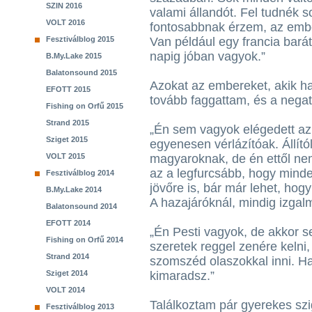
SZIN 2016
valami állandót. Fel tudnék so
VOLT 2016
fontosabbnak érzem, az ember
Fesztiválblog 2015
Van például egy francia barát
napig jóban vagyok.”
B.My.Lake 2015
Balatonsound 2015
Azokat az embereket, akik h
EFOTT 2015
tovább faggattam, és a negat
Fishing on Orfű 2015
Strand 2015
„Én sem vagyok elégedett az 
Sziget 2015
egyenesen vérlázítóak. Állít
VOLT 2015
magyaroknak, de én ettől n
az a legfurcsább, hogy minde
Fesztiválblog 2014
jövőre is, bár már lehet, hog
B.My.Lake 2014
A hazajáróknál, mindig izgal
Balatonsound 2014
EFOTT 2014
„Én Pesti vagyok, de akkor s
Fishing on Orfű 2014
szeretek reggel zenére kelni,
Strand 2014
szomszéd olaszokkal inni. H
Sziget 2014
kimaradsz.”
VOLT 2014
Találkoztam pár gyerekes szig
Fesztiválblog 2013