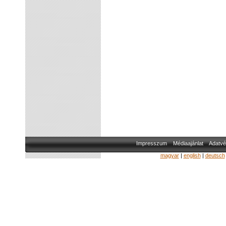
Impresszum
Médiaajánlat
Adatvé
magyar
|
english
|
deutsch