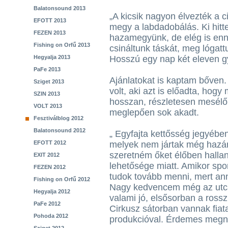
Balatonsound 2013
„A kicsik nagyon élvezték a c
EFOTT 2013
megy a labdadobálás. Ki hitt
FEZEN 2013
hazamegyünk, de elég is enny
Fishing on Orfű 2013
csináltunk táskát, meg lógatt
Hegyalja 2013
Hosszú egy nap két eleven gy
PaFe 2013
Ajánlatokat is kaptam bőven.
Sziget 2013
volt, aki azt is előadta, hogy
SZIN 2013
hosszan, részletesen mesélő
VOLT 2013
meglepően sok akadt.
Fesztiválblog 2012
Balatonsound 2012
„ Egyfajta kettősség jegyéb
EFOTT 2012
melyek nem jártak még hazá
szeretném őket élőben hallan
EXIT 2012
lehetősége miatt. Amikor spo
FEZEN 2012
tudok tovább menni, mert ann
Fishing on Orfű 2012
Nagy kedvencem még az utca
Hegyalja 2012
valami jó, elsősorban a rossz
PaFe 2012
Cirkusz sátorban vannak fiata
Pohoda 2012
produkcióval. Érdemes megn