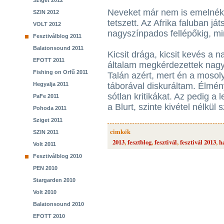
Sziget 2012
Neveket már nem is emelnék
SZIN 2012
tetszett. Az Afrika faluban já
VOLT 2012
nagyszínpados fellépőkig, mi
Fesztiválblog 2011
Balatonsound 2011
Kicsit drága, kicsit kevés a n
EFOTT 2011
általam megkérdezettek nagy 
Fishing on Orfű 2011
Talán azért, mert én a moso
Hegyalja 2011
táborával diskuráltam. Élmény
sótlan kritikákat. Az pedig 
PaFe 2011
a Blurt, szinte kivétel nélkül
Pohoda 2011
Sziget 2011
cimkék
SZIN 2011
2013
,
fesztblog
,
fesztivál
,
fesztivál 2013
,
h
Volt 2011
Fesztiválblog 2010
PEN 2010
Stargarden 2010
Volt 2010
Balatonsound 2010
EFOTT 2010