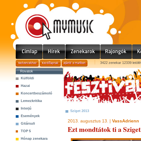
3422 zenekar 12339 letölt
Rovatok
Külföldi
Hazai
Koncertbeszámoló
Lemezkritika
Interjú
Sziget 2013
Események
2013. augusztus 13. |
VassAdrienn
Gitársuli
Ezt mondtátok ti a Sziget
TOP 5
Hónap zenekara