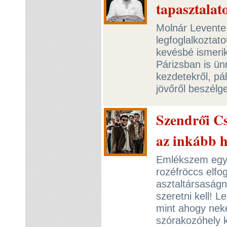
tapasztalat
Molnár Levente 
legfoglalkoztat
kevésbé ismeri
Párizsban is ün
kezdetekről, pá
jövőről beszélg
Szendrői Cs
az inkább 
Emlékszem egy 
rozéfröccs elfo
asztaltársaságn
szeretni kell! 
mint ahogy neke
szórakozóhely k