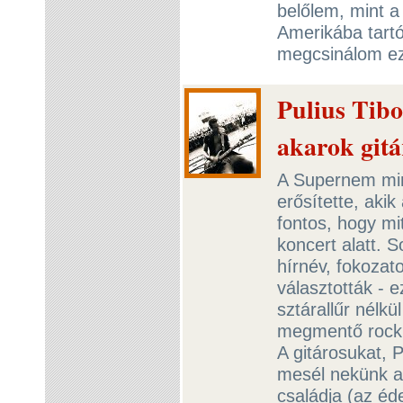
belőlem, mint a
Amerikába tart
megcsinálom ez
Pulius Tib
akarok gitá
A Supernem min
erősítette, aki
fontos, hogy m
koncert alatt. 
hírnév, fokozat
választották - e
sztárallűr nélkü
megmentő rock’n’
A gitárosukat, P
mesél nekünk a 
családja (az éd