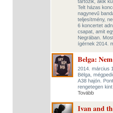
tartozik, akik k
Telt házas konc
nagynevű bandá
teljesítmény, n
6 koncertet ad
csapat, amit eg
Negrában. Most
ígérnek 2014. 
Belga: Nem
2014. március 
Bëlga, mégpedig
A38 hajón. Pon
rengetegen kint
Tovább
Ivan and th