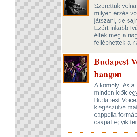
Szerettük volna
milyen érzés vo
játszani, de sa
Ezért inkább I
élték meg a na
felléphettek a 
Budapest V
hangon
A komoly- és a 
minden idők eg
Budapest Voice
kiegészülve ma
cappella formáb
csapat egyik te