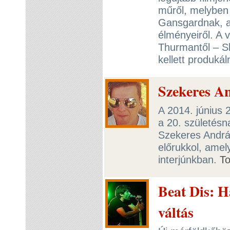
műről, melyben 
Gansgardnak, a
élményeiről. A 
Thurmantől – Sh
kellett produkál
Szekeres An
A 2014. június
a 20. születésn
Szekeres Andrá
előrukkol, amel
interjúnkban.
T
Beat Dis: H
váltás