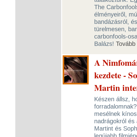
The Carbonfool
élményeiről, múz
bandázásról, és
türelmesen, ba
carbonfools-osan
Balázs!
Tovább
A Nimfomán
kezdete - S
Martin inte
Készen állsz, h
forradalomnak? 
mesélnek kínos,
nadrágokról és 
Martint és Soph
legújabb filmjé