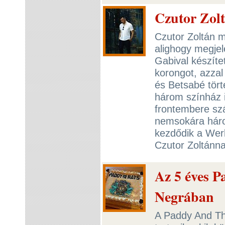
Czutor Zolt
Czutor Zoltán m
alighogy megje
Gabival készíte
korongot, azzal
és Betsabé törté
három színház i
frontembere szá
nemsokára hár
kezdődik a Wer
Czutor Zoltánna
Az 5 éves P
Negrában
A Paddy And Th