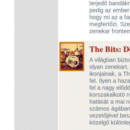
terjedő bandák
pedig az ember 
hogy mi az a fa
megfertőzi. Sze
zenekar fronte
The Bits: D
A világban bizt
olyan zenekart,
ikonjainak, a T
fel. Ilyen a haz
fel a nagy előd
korszakalkotó n
hatását a mai n
számos ágában. 
vezetőjével bes
közelgő különle