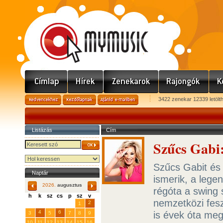
3422 zenekar 12339 letölt
Listázás
Cím
Szűcs Gabi:
Szűcs Gabit és 
Naptár
ismerik, a lege
2026.
augusztus
régóta a swing
h
k
sz
cs
p
sz
v
nemzetközi fesz
29
31
2
27
28
30
1
4
6
is évek óta meg
3
5
7
8
9
10
11
12
13
14
15
16