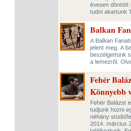
évesen döntött 
tudni akartunk 
Balkan Fan
A Balkan Fanati
jelent meg. A b
beszélgettünk si
a lemezről. Olv
Fehér Baláz
Könnyebb v
Fehér Balázst 
tudjunk hozni eg
néhány stúdiófe
2014. március 
találkoztunk. E