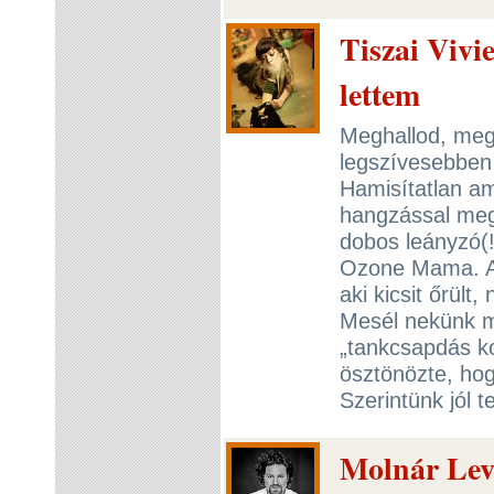
Tiszai Vivi
lettem
Meghallod, meg
legszívesebben 
Hamisítatlan am
hangzással meg
dobos leányzó(!
Ozone Mama. A 
aki kicsit őrült
Mesél nekünk ma
„tankcsapdás ko
ösztönözte, hog
Szerintünk jól t
Molnár Leve