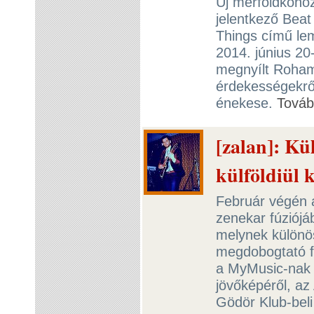
Új mérföldkőhöz
jelentkező Beat
Things című le
2014. június 20
megnyílt Roham
érdekességekről
énekese.
Tová
[zalan]: Kü
külföldiül k
Február végén 
zenekar fúziójáb
melynek különö
megdobogtató f
a MyMusic-nak a
jövőképéről, az
Gödör Klub-beli 