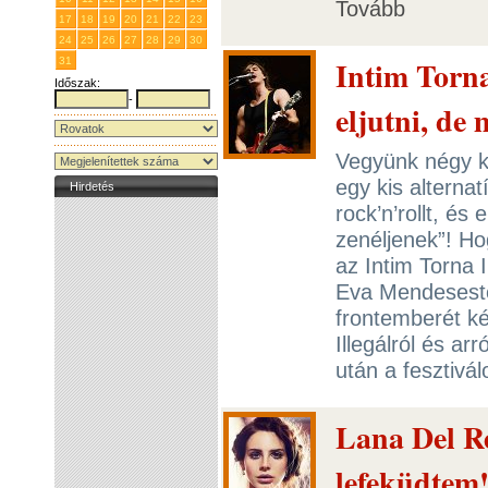
Tovább
17
18
19
20
21
22
23
24
25
26
27
28
29
30
Intim Torna
31
1
2
3
4
5
6
Időszak:
-
eljutni, de 
Vegyünk négy k
egy kis alterna
Hirdetés
rock’n’rollt, és
zenéljenek”! Ho
az Intim Torna Il
Eva Mendesestő
frontemberét ké
Illegálról és ar
után a fesztivá
Lana Del R
lefeküdtem