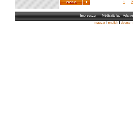
1
2
Impresszum
Médiaajánlat
Adatvé
magyar
|
english
|
deutsch