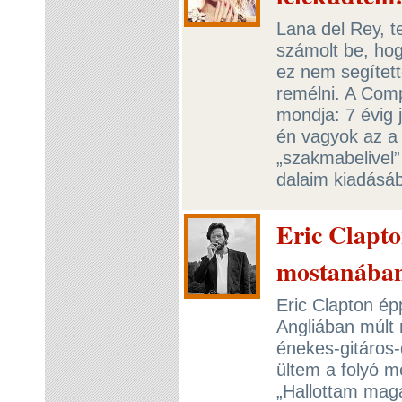
Lana del Rey, t
számolt be, hog
ez nem segítette
remélni. A Com
mondja: 7 évig 
én vagyok az a 
„szakmabelivel”
dalaim kiadásá
Eric Clapt
mostanában
Eric Clapton ép
Angliában múlt 
énekes-gitáros-
ültem a folyó me
„Hallottam mag