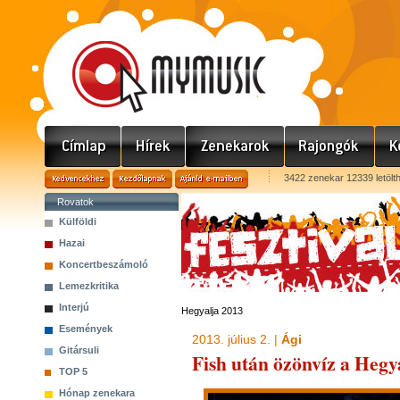
3422 zenekar 12339 letölt
Rovatok
Külföldi
Hazai
Koncertbeszámoló
Lemezkritika
Interjú
Hegyalja 2013
Események
2013. július 2. |
Ági
Gitársuli
Fish után özönvíz a Hegya
TOP 5
Hónap zenekara