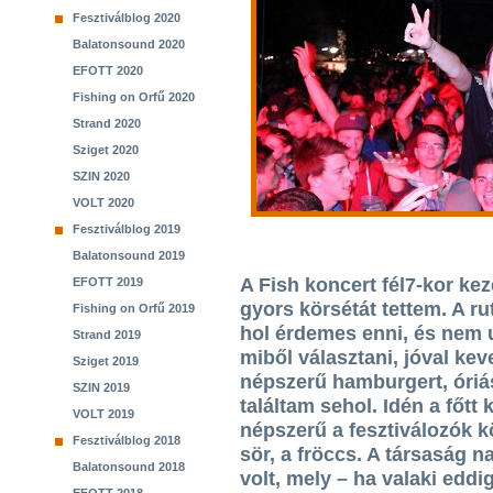
Fesztiválblog 2020
Balatonsound 2020
EFOTT 2020
Fishing on Orfű 2020
Strand 2020
Sziget 2020
SZIN 2020
VOLT 2020
Fesztiválblog 2019
Balatonsound 2019
A Fish koncert fél7-kor ke
EFOTT 2019
gyors körsétát tettem. A r
Fishing on Orfű 2019
hol érdemes enni, és nem u
Strand 2019
miből választani, jóval kev
Sziget 2019
népszerű hamburgert, óriá
SZIN 2019
találtam sehol. Idén a főtt 
VOLT 2019
népszerű a fesztiválozók kö
Fesztiválblog 2018
sör, a fröccs. A társaság n
Balatonsound 2018
volt, mely – ha valaki edd