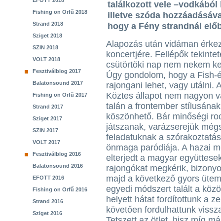
EFOTT 2018
találkozott vele –vodkából 
Fishing on Orfű 2018
illetve szóda hozzáadásával
Strand 2018
hogy a Fény strandnál elő
Sziget 2018
Alapozás után vidáman érkez
SZIN 2018
koncertjére. Fellépők tekinte
VOLT 2018
csütörtöki nap nem nekem ke
Fesztiválblog 2017
Úgy gondolom, hogy a Fish-é
Balatonsound 2017
rajongani lehet, vagy utálni. 
Köztes állapot nem nagyon v
Fishing on Orfű 2017
talán a frontember stílusának
Strand 2017
köszönhető. Bár minőségi ro
Sziget 2017
játszanak, varázserejük még
SZIN 2017
feladatuknak a szórakoztatás
VOLT 2017
önmaga paródiája. A hazai m
Fesztiválblog 2016
elterjedt a magyar együttese
Balatonsound 2016
rajongókat megkérik, bizonyo
majd a következő gyors ütemn
EFOTT 2016
egyedi módszert talált a k
Fishing on Orfű 2016
helyett hátat fordítottunk a 
Strand 2016
követően fordulhattunk vissz
Sziget 2016
Tetszett az ötlet, hisz míg m