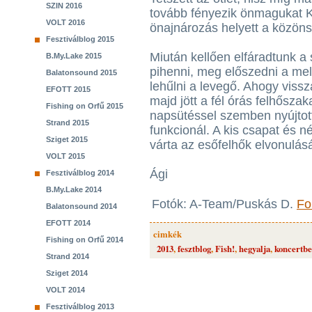
SZIN 2016
tovább fényezik önmagukat K
VOLT 2016
önajnározás helyett a közöns
Fesztiválblog 2015
Miután kellően elfáradtunk a s
B.My.Lake 2015
pihenni, meg előszedni a me
Balatonsound 2015
lehűlni a levegő. Ahogy viss
EFOTT 2015
majd jött a fél órás felhőszak
Fishing on Orfű 2015
napsütéssel szemben nyújtott
Strand 2015
funkcionál. A kis csapat és n
Sziget 2015
várta az esőfelhők elvonulás
VOLT 2015
Ági
Fesztiválblog 2014
B.My.Lake 2014
Fotók: A-Team/Puskás D.
Fo
Balatonsound 2014
EFOTT 2014
cimkék
Fishing on Orfű 2014
2013
,
fesztblog
,
Fish!
,
hegyalja
,
koncertb
Strand 2014
Sziget 2014
VOLT 2014
Fesztiválblog 2013