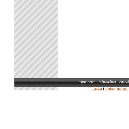
Impresszum
Médiaajánlat
Adatvé
magyar
|
english
|
deutsch